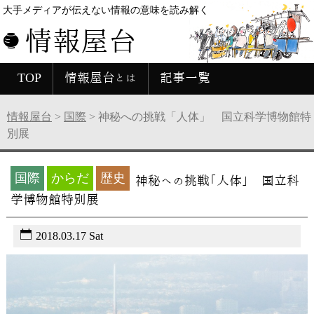
大手メディアが伝えない情報の意味を読み解く
情報屋台
TOP
情報屋台とは
記事一覧
情報屋台
>
国際
>
神秘への挑戦「人体」 国立科学博物館特
別展
国際
からだ
歴史
神秘への挑戦「人体」 国立科
学博物館特別展
2018.03.17 Sat