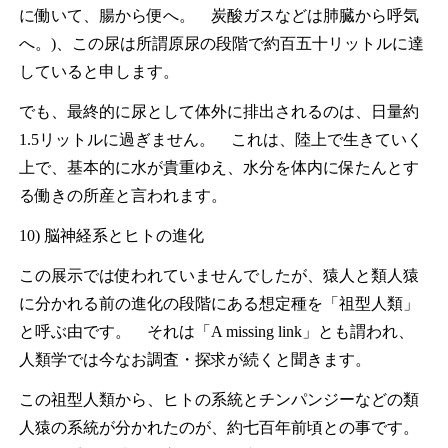
に働いて、腸から便へ。 炭酸ガスなどは肺臓から呼気
へ。)、この尿は所謂原尿の段階で約百五十リットルに達
していると申します。
でも、最終的に尿として体外に排出されるのは、日量約
1.5リットルに過ぎません。 これは、陸上で生きていく
上で、基本的に水が貴重ゆえ、水分を体内に保たんとす
る働きの所産と言われます。
10) 脳神経系とヒトの進化
この展示では使われていませんでしたが、猿人と類人猿
に分かれる前の進化の段階にある想定種を「祖型人類」
と呼ぶ由です。 それは「A missing link」とも謂われ、
人類学では今なお調査・探求が続くと聞きます。
この祖型人類から、ヒトの系統とチンパンジーなどの類
人猿の系統が分かれたのが、約七百年前頃との事です。