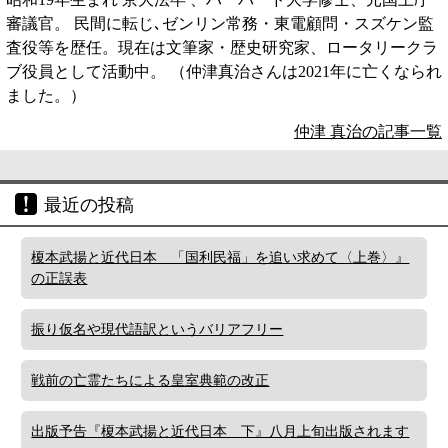
審議官。 民間に転じ､ゼンリン常務・東電顧問・スズケン監
査役等を歴任。現在は文筆家・歴史研究家、ロータリークラ
ブ役員として活動中。 （仲津真治さんは2021年に亡くなられ
ました。）
仲津 真治の記事一覧
最近の投稿
榎本武揚と近代日本 「国利民福」を追い求めて〈上巻〉』
の正誤表
振り仮名や現代語訳というバリアフリー
戦前の亡霊たちによる皇室典範の改正
出版予告『榎本武揚と近代日本 下』八月上旬出版されます