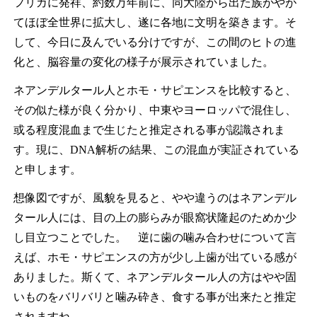
フリカに発祥、約数万年前に、同大陸から出た族がやが
てほぼ全世界に拡大し、遂に各地に文明を築きます。そ
して、今日に及んでいる分けですが、この間のヒトの進
化と、脳容量の変化の様子が展示されていました。
ネアンデルタール人とホモ・サピエンスを比較すると、
その似た様が良く分かり、中東やヨーロッパで混住し、
或る程度混血まで生じたと推定される事が認識されま
す。現に、DNA解析の結果、この混血が実証されている
と申します。
想像図ですが、風貌を見ると、やや違うのはネアンデル
タール人には、目の上の膨らみが眼窩状隆起のためか少
し目立つことでした。 逆に歯の噛み合わせについて言
えば、ホモ・サピエンスの方が少し上歯が出ている感が
ありました。斯くて、ネアンデルタール人の方はやや固
いものをバリバリと噛み砕き、食する事が出来たと推定
されますね。