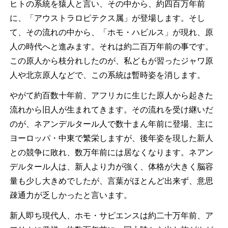
ヒトの系統を猿人と言い、その中から、約四百万年前
に、「アウストラロピテクス属」が登場します。そし
て、その流れの中から、「ホモ・ハビルス」が現れ、原
人の時代へと進みます。それは約二百万年前の事です。
この原人から枝分れしたのが、私どもが習ったジャワ原
人や北京原人などで、この系統は暫時姿を消します。
やがて約百数十年前、アフリカに生じた原人から起きた
流れから旧人が生まれてきます。その流れを受け継いだ
のが、ネアンデルタール人で数十まん年前に登場、主に
ヨーロッパ・中東で繁栄しますが、後年姿を現した新人
との競争に敗れ、数万年前には居なくなります。ネアン
デルタール人は、新人より力が強く、体格が大きく脳容
量も少し大きめでしたが、言葉がほとんど出来ず、意思
疎通力が乏しかったと言います。
新人即ち現代人、ホモ・サピエンスは約二十万年前、ア