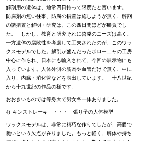
解剖用の遺体は、通常四日持って限度だと言います。
防腐剤の無い往事、防腐の措置は施しようが無く、解剖
の諸措置と解明・研究は、この四日間ほどが勝負でし
た。 しかし、教育と研究それに啓発のニーズは高く、
一方遺体の腐敗性を考慮して工夫されたのが、このワッ
クスモデルでした。解剖が盛んだったボロー二ャの工房
中心に作られ、日本にも輸入されて、今回の展示物にも
入っています。人体外側の筋肉や血管だけで無く、中に
入り、内臓・消化管などを表出しています。 十八世紀
から十九世紀の作品の様です。
おおきいものでは等身大で男女各一体ありました。
4) キンストレーキ ・・・ 張り子の人体模型
ワックスモデルは、非常に精巧な作りでしたが、高価で
脆いという欠点が在りました。もっと軽く、解体や持ち