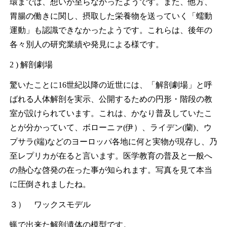
環までは、想いが至らなかったようです。また、他方、
胃腸の働きに関し、摂取した栄養物を送っていく「蠕動
運動」も認識できなかったようです。これらは、後年の
各々別人の研究業績や発見による様です。
2 ) 解剖劇場
驚いたことに16世紀以降の近世には、「解剖劇場」と呼
ばれる人体解剖を実示、公開するための円形・階段の教
室が設けられています。これは、かなり普及していたこ
とが分かっていて、ボローニァ(伊）、ライデン(蘭)、ウ
プサラ(端)などのヨーロッパ各地に何と実物が現存し、乃
至レプリカが在ると言います。医学教育の普及と一般へ
の熱心な啓発の在った事が知られます。写真を見て本当
に圧倒されましたね。
３） ワックスモデル
蝋で出来た解剖遺体の模型です。