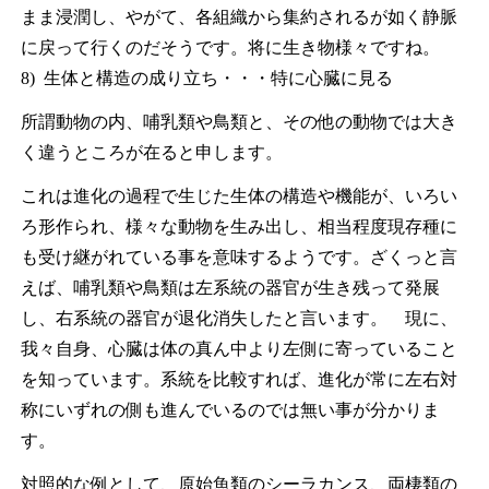
まま浸潤し、やがて、各組織から集約されるが如く静脈
に戻って行くのだそうです。将に生き物様々ですね。
8) 生体と構造の成り立ち・・・特に心臓に見る
所謂動物の内、哺乳類や鳥類と、その他の動物では大き
く違うところが在ると申します。
これは進化の過程で生じた生体の構造や機能が、いろい
ろ形作られ、様々な動物を生み出し、相当程度現存種に
も受け継がれている事を意味するようです。ざくっと言
えば、哺乳類や鳥類は左系統の器官が生き残って発展
し、右系統の器官が退化消失したと言います。 現に、
我々自身、心臓は体の真ん中より左側に寄っていること
を知っています。系統を比較すれば、進化が常に左右対
称にいずれの側も進んでいるのでは無い事が分かりま
す。
対照的な例として、原始魚類のシーラカンス、両棲類の