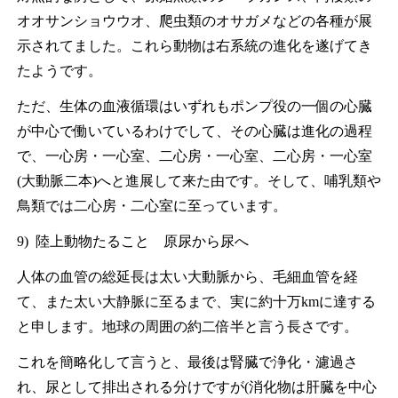
オオサンショウウオ、爬虫類のオサガメなどの各種が展
示されてました。これら動物は右系統の進化を遂げてき
たようです。
ただ、生体の血液循環はいずれもポンプ役の一個の心臓
が中心で働いているわけでして、その心臓は進化の過程
で、一心房・一心室、二心房・一心室、二心房・一心室
(大動脈二本)へと進展して来た由です。そして、哺乳類や
鳥類では二心房・二心室に至っています。
9) 陸上動物たること 原尿から尿へ
人体の血管の総延長は太い大動脈から、毛細血管を経
て、また太い大静脈に至るまで、実に約十万kmに達する
と申します。地球の周囲の約二倍半と言う長さです。
これを簡略化して言うと、最後は腎臓で浄化・濾過さ
れ、尿として排出される分けですが(消化物は肝臓を中心