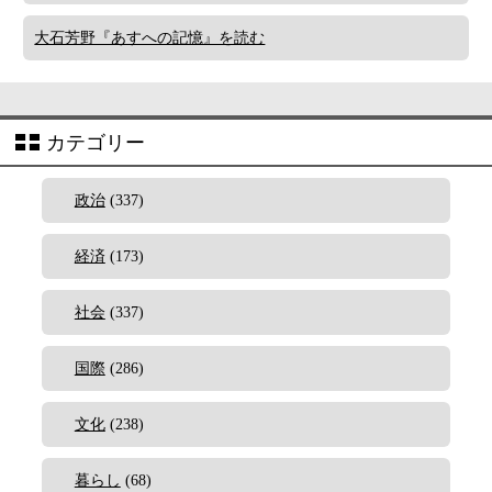
大石芳野『あすへの記憶』を読む
カテゴリー
政治
(337)
経済
(173)
社会
(337)
国際
(286)
文化
(238)
暮らし
(68)