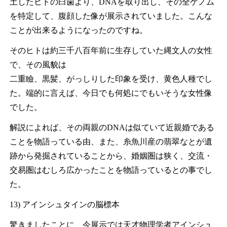
土したヒトの臼歯より、DNAを取り出し、その全ゲノム
を特定して、腹顔した像が展示されていました。こんな
ことが出来るようになったのですね。
そのヒトは約三千八百年前に生存していた縄文人の女性
で、その風貌は
二重瞼、黒髪、がっしりした印象を受け、黄色人種でし
た。端的に言えば、今日でも何処にでもいそうな女性像
でした。
解説によれば、その両親のDNAは似ていて近親婚である
ことを物語っている由、また、糸魚川産の翡翠なとが遺
跡から発掘されていることから、婚姻圏は狭く、交流・
交易圏はむしろ広かったことを物語っているとの事でし
た。
13) アインシュタインの脳標本
驚きましたことに、今展示では天才物理学者アインシュ