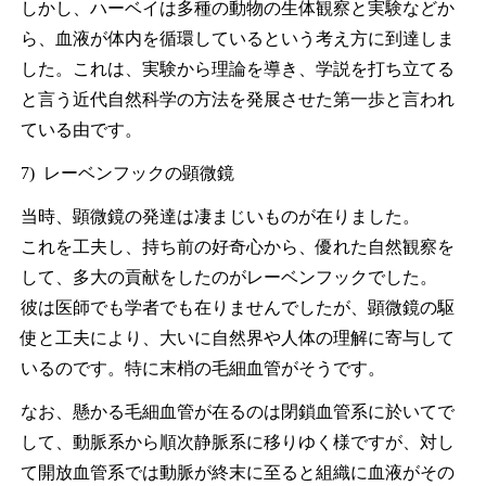
しかし、ハーベイは多種の動物の生体観察と実験などか
ら、血液が体内を循環しているという考え方に到達しま
した。これは、実験から理論を導き、学説を打ち立てる
と言う近代自然科学の方法を発展させた第一歩と言われ
ている由です。
7) レーベンフックの顕微鏡
当時、顕微鏡の発達は凄まじいものが在りました。
これを工夫し、持ち前の好奇心から、優れた自然観察を
して、多大の貢献をしたのがレーベンフックでした。
彼は医師でも学者でも在りませんでしたが、顕微鏡の駆
使と工夫により、大いに自然界や人体の理解に寄与して
いるのです。特に末梢の毛細血管がそうです。
なお、懸かる毛細血管が在るのは閉鎖血管系に於いてで
して、動脈系から順次静脈系に移りゆく様ですが、対し
て開放血管系では動脈が終末に至ると組織に血液がその