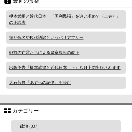
最近の投稿
榎本武揚と近代日本 「国利民福」を追い求めて〈上巻〉』
の正誤表
振り仮名や現代語訳というバリアフリー
戦前の亡霊たちによる皇室典範の改正
出版予告『榎本武揚と近代日本 下』八月上旬出版されます
大石芳野『あすへの記憶』を読む
カテゴリー
政治
(337)