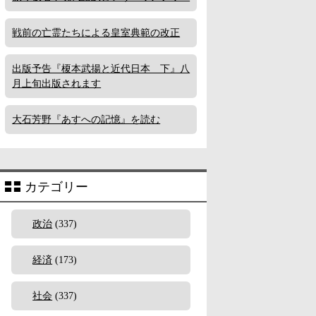
戦前の亡霊たちによる皇室典範の改正
出版予告『榎本武揚と近代日本 下』八
月上旬出版されます
大石芳野『あすへの記憶』を読む
カテゴリー
政治
(337)
経済
(173)
社会
(337)