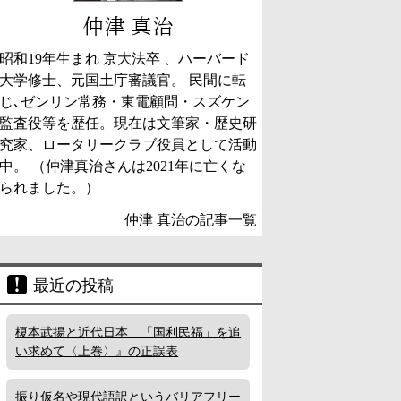
仲津 真治
昭和19年生まれ 京大法卒 、ハーバード
大学修士、元国土庁審議官。 民間に転
じ､ゼンリン常務・東電顧問・スズケン
監査役等を歴任。現在は文筆家・歴史研
究家、ロータリークラブ役員として活動
中。 （仲津真治さんは2021年に亡くな
られました。）
仲津 真治の記事一覧
最近の投稿
榎本武揚と近代日本 「国利民福」を追
い求めて〈上巻〉』の正誤表
振り仮名や現代語訳というバリアフリー