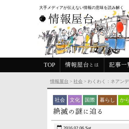
大手メディアが伝えない情報の意味を読み解く
情報屋台
TOP
情報屋台とは
記事一
情報屋台
>
社会
>
わくわく：ネアン
社会
文化
国際
暮らし
か
絶滅の謎に迫る
2016.02.06 Sat