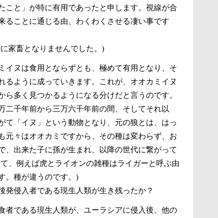
たこと」が特に有用であったと申します。視線が合
来ることに通じる由、わくわくさせる凄い事です
に家畜となりませんでした。)
ミイヌは食用とならずとも、極めて有用となり、そ
れるように成っていきます。これが、オオカミイヌ
から多く見つかるようになる分けだと言うのです。
万二千年前から三万六千年前の間、そしてそれ以
がて「イヌ」という動物となり、元の狼とは、はっ
も元々はオオカミですから、その種は変わらず、お
で、出来た子に孫が生まれ、以降の世代に繋がって
して、例えば虎とライオンの雑種はライガーと呼ぶ由
す。種が違うのです。)
後発侵入者である現生人類が生き残ったか？
食者である現生人類が、ユーラシアに侵入後、他の