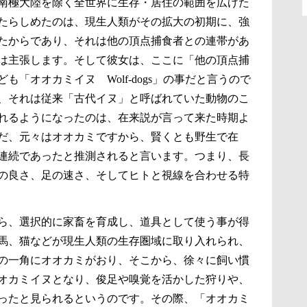
南極大陸を除く全世界に生存・居住の範囲を広げた
たらしめたのは、現生人類がその拡大の初期に、強
たからであり、それは他の頂点捕食者との連帯があ
は主張します。そして彼女は、ここに「他の頂点捕
「オオカミイヌ Wolf-dogs」の事だと言うので
、それは従来「古代イヌ」と呼ばれていた動物のこ
れるようになったのは、在来説が言って来た時期よ
だ、元々はオオカミですから、賢くとも野生で在
連続であったと推測されると言います。つまり、長
の良さ、足の速さ、そしてヒトと視線を合わせる特
ら、選択的に家畜を育成し、道具として使う事が得
馬、猫などが現生人類の生存圏域に取り入れられ、
の一角にオオカミがおり、そこから、徐々に飼い慣
オカミイヌとなり、俊足や嗅覚を活かした狩りや、
ったと見られるというのです。その際、「オオカミ