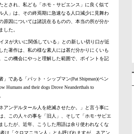
たとされ、私ども「ホモ・サピエンス」に良く似て
ル人」は、その終焉期に急速なる人口減少に見舞わ
の原因については諸説在るものの、本当の所が分か
ました。
とイヌが大いに関係している」との新しい切り口が近
した著作は、私の様な素人には甚だ分かりにくいも
。この機会にやっと理解した範囲で、ポイントを記
ある「パット・シップマン(Pat Shipman)(ペン
nd their dogs Drove Neanderthals to
す。
ネアンデルタール人を絶滅させたか。」と言う事に
は、この人々の事を「旧人」、そして「ホモ･サピエ
ましたが、近年、こうした用語は余り使われなくな
後者は「クロマニヨン人」とも呼ばれますが、ネアン