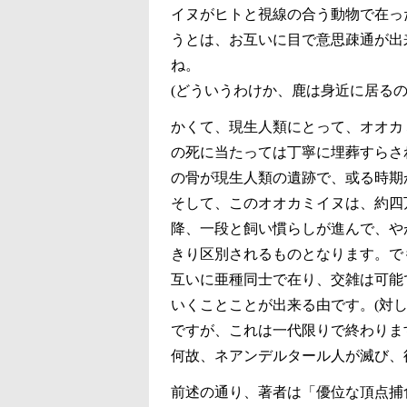
イヌがヒトと視線の合う動物で在っ
うとは、お互いに目で意思疎通が出
ね。
(どういうわけか、鹿は身近に居るの
かくて、現生人類にとって、オオカ
の死に当たっては丁寧に埋葬すらさ
の骨が現生人類の遺跡で、或る時期
そして、このオオカミイヌは、約四
降、一段と飼い慣らしが進んで、や
きり区別されるものとなります。で
互いに亜種同士で在り、交雑は可能
いくことことが出来る由です。(対
ですが、これは一代限りで終わりま
何故、ネアンデルタール人が滅び、
前述の通り、著者は「優位な頂点捕