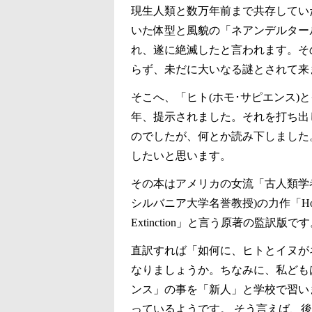
現生人類と数万年前まで共存してい
いた体型と風貌の「ネアンデルター
れ、遂に絶滅したと言われます。そ
らず、未だに大いなる謎とされて来
そこへ、「ヒト(ホモ･サピエンス)
年、提示されました。それを打ち出
のでしたが、何とか読み下しました
したいと思います。
その本はアメリカの女流「古人類学者」で
シルバニア大学名誉教授)の力作「How Humans a
Extinction」と言う原著の監訳版で
直訳すれば「如何に、ヒトとイヌが
なりましょうか。ちなみに、私ども
ンス」の事を「新人」と学校で習い
っているようです。 そう言えば、