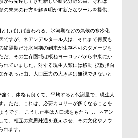
年頃から発達してきた新しい研究分野の由、それは
類の未来の行方を解き明かす新たなツールを提供」
因としばしば言われる、氷河期などの気候の寒冷化
因ですが、ネアンデルタール人は、それまで何度も
の終焉期だけ氷河期の到来が生存不可のダメージを
ただ、その生存圏域は概ねヨーロッパから中東にか
られていました。対する現生人類には移動･拡散指向
加があった由、人口圧力の大きさは無視できないと
が強く、体格も良くて、平均すると代謝量で、現生人
す。ただ、これは、必要カロリーが多くなることを
ようです。 こうした事は人口減をもたらし、ネアン
して、相互の意思疎通を衰えさせ、その文化やノウ
られます。