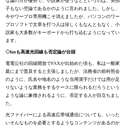
な論の方が優勢で、小説家が使うなどというのは、突拍
子もない空論であるかのように言われました。しかし、
今やワープロ専用機こそ消えましたが、パソコンのワー
プロソフトで文章を打つ人は珍しくもなんともなく、小
説家も大多数がキーボードから打ち込むようになってい
ます。
◇faxも高速光回線も否定論が台頭
電電公社の回線開放でFAXが出始めた頃も、私は一般家
庭にまで普及すると主張しましたが、法務省の前科照会
のように、氏名や地名のような当用漢字だけでは用が足
りないような業務をするケースに限られるだろうという
ような論に象徴されるように、否定する人が目立ちまし
た。
光ファイバーによる高速広帯域通信についても、いった
いそんなものを必要とするようなコンテンツがあるのか