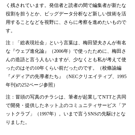
く残されています。発信者と読者の間で編集者が新たな
役割を担うとか、ビッグデータ分析など新しい技術を活
用することなどを視野に、さらに考察を進めたいもので
す。
注：「総表現社会」という言葉は、梅田望夫さんが有名
な『ウェブ進化論』（2006年）で使ったために、梅田さ
んの造語と言う人もいますが、少なくとも私が考えて使
ったのはその10年くらい前だったのです。（校條諭編
『メディアの先導者たち』（NECクリエイティブ、1995
年刊)の252ページ参照）
注：冒頭の写真のチラシは、筆者が起業してNTTと共同
で開発・提供したネット上のコミュニティサービス「ア
ットクラブ」（1997年）。いまで言うSNSの先駆けとな
りました。