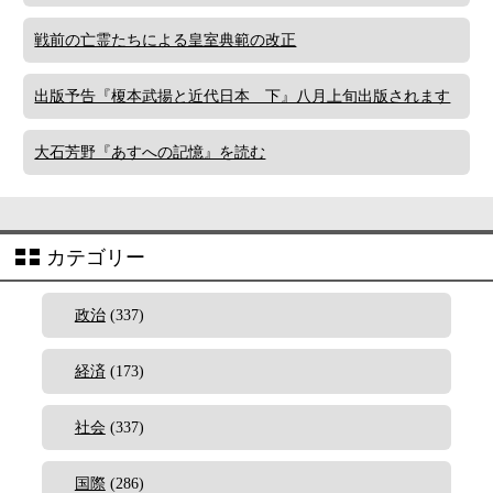
戦前の亡霊たちによる皇室典範の改正
出版予告『榎本武揚と近代日本 下』八月上旬出版されます
大石芳野『あすへの記憶』を読む
カテゴリー
政治
(337)
経済
(173)
社会
(337)
国際
(286)