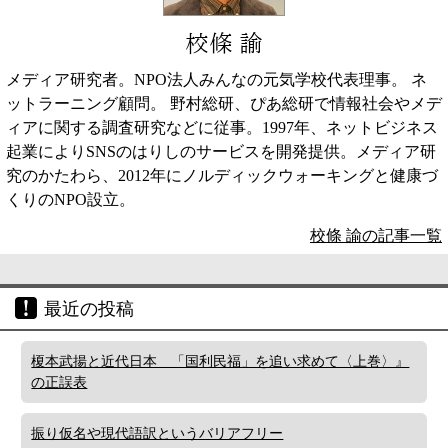
校條 諭
メディア研究者。NPO法人みんなの元気学校代表理事。 ネ
ットラーニング顧問。 野村総研、ぴあ総研で情報社会やメデ
ィアに関する調査研究などに従事。1997年、ネットビジネス
起業によりSNSのはりしのサービスを開発提供。メディア研
究のかたわら、2012年にノルディックウォーキングと健康づ
くりのNPO設立。
校條 諭の記事一覧
最近の投稿
榎本武揚と近代日本 「国利民福」を追い求めて〈上巻〉』
の正誤表
振り仮名や現代語訳というバリアフリー