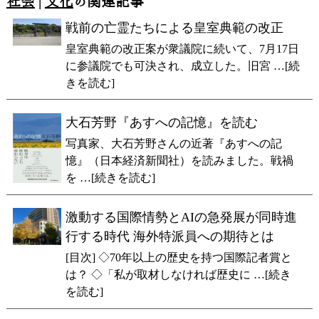
社会
|
文化
の関連記事
戦前の亡霊たちによる皇室典範の改正
皇室典範の改正案が衆議院に続いて、7月17日
に参議院でも可決され、成立した。旧宮 …[続
きを読む]
大石芳野『あすへの記憶』を読む
写真家、大石芳野さんの近著『あすへの記
憶』（日本経済新聞社）を読みました。戦禍
を …[続きを読む]
激動する国際情勢とAIの急発展が同時進
行する時代 海外特派員への期待とは
[目次] ◇70年以上の歴史を持つ国際記者賞と
は？ ◇「私が取材しなければ歴史に …[続き
を読む]