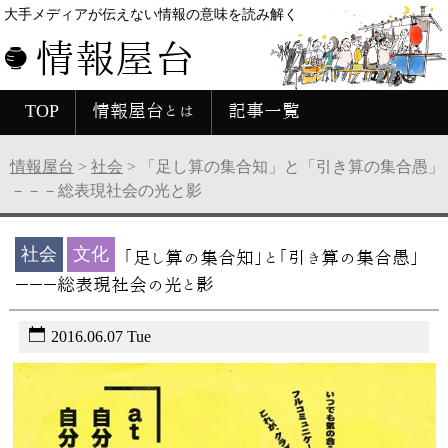
大手メディアが伝えない情報の意味を読み解く
情報屋台
TOP
情報屋台とは
記事一覧
情報屋台
>
社会
>
「足し算の集合知」と「引き算の集合愚」
－－－総表現社会の光と影
社会
文化
「足し算の集合知」と「引き算の集合愚」
－－－総表現社会の光と影
2016.06.07 Tue