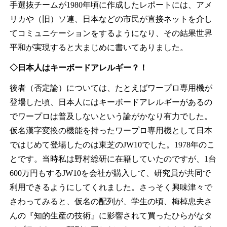
手選抜チームが1980年頃に作成したレポートには、アメ
リカや（旧）ソ連、日本などの市民が直接ネットを介し
てコミュニケーションをするようになり、その結果世界
平和が実現すると大まじめに書いてありました。
◇日本人はキーボードアレルギー？！
後者（否定論）については、たとえばワープロ専用機が
登場した頃、日本人にはキーボードアレルギーがあるの
でワープロは普及しないという論がかなり有力でした。
仮名漢字変換の機能を持ったワープロ専用機として日本
ではじめて登場したのは東芝のJW10でした。1978年のこ
とです。当時私は野村総研に在籍していたのですが、1台
600万円もするJW10を会社が購入して、研究員が共同で
利用できるようにしてくれました。さっそく興味津々で
さわってみると、仮名の配列が、学生の頃、梅棹忠夫さ
んの『知的生産の技術』に影響されて買ったひらがなタ