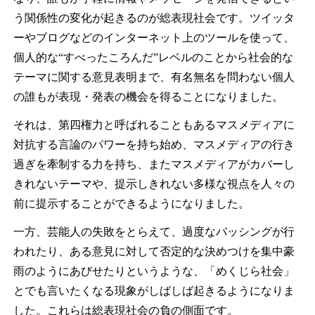
う関係性の変化が起きるのが総表現社会です。ツイッタ
ーやブログなどのインターネット上のツールを使って、
個人的な“すべったころんだ”レベルのことから社会的な
テーマに関する意見表明まで、有名無名を問わない個人
の誰もが表現・発表の機会を得ることになりました。
それは、第四権力と呼ばれることもあるマスメディアに
対抗する言論のパワーを持ち始め、マスメディアの行き
過ぎを牽制する力を持ち、またマスメディアがカバーし
きれないテーマや、提示しきれない多様な視点を人々の
前に提示することができるようになりました。
一方、芸能人の失敗をとらえて、過度なバッシングが行
われたり、ある意見に対して否定的な決めつけを集中豪
雨のようにあびせたりというような、「めくじら社会」
とでも言いたくなる現象がしばしば起きるようになりま
した。これらは総表現社会の負の側面です。