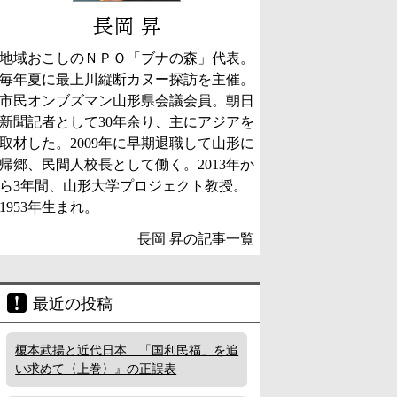
長岡 昇
地域おこしのＮＰＯ「ブナの森」代表。
毎年夏に最上川縦断カヌー探訪を主催。
市民オンブズマン山形県会議会員。朝日
新聞記者として30年余り、主にアジアを
取材した。2009年に早期退職して山形に
帰郷、民間人校長として働く。2013年か
ら3年間、山形大学プロジェクト教授。
1953年生まれ。
長岡 昇の記事一覧
最近の投稿
榎本武揚と近代日本 「国利民福」を追
い求めて〈上巻〉』の正誤表