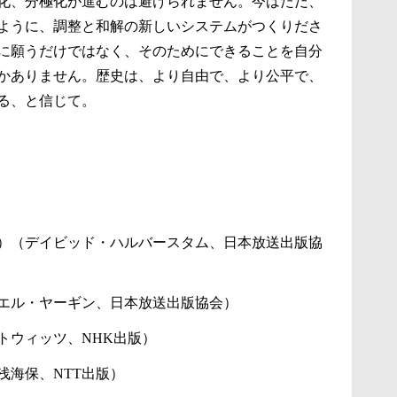
化、分極化が進むのは避けられません。今はただ、
ように、調整と和解の新しいシステムがつくりださ
に願うだけではなく、そのためにできることを自分
かありません。歴史は、より自由で、より公平で、
る、と信じて。
）（デイビッド・ハルバースタム、日本放送出版協
エル・ヤーギン、日本放送出版協会）
トウィッツ、
NHK
出版）
浅海保、
NTT
出版）