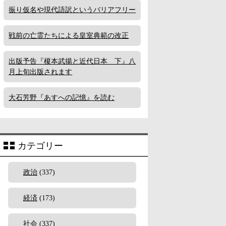
振り仮名や現代語訳というバリアフリー
戦前の亡霊たちによる皇室典範の改正
出版予告『榎本武揚と近代日本 下』八
月上旬出版されます
大石芳野『あすへの記憶』を読む
カテゴリー
政治
(337)
経済
(173)
社会
(337)