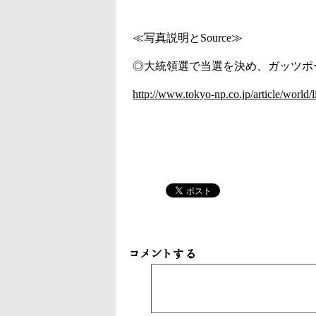
≪写真説明と
Source
≫
◎大統領選で当選を決め、ガッツポ
http://www.tokyo-np.co.jp/article/worl
コメントする