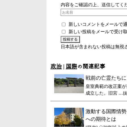
内容をご確認の上、送信してく
新しいコメントをメールで
新しい投稿をメールで受け
日本語が含まれない投稿は無視
政治
|
国際
の関連記事
戦前の亡霊たちに
皇室典範の改正案が
成立した。旧宮 …[
激動する国際情勢
への期待とは