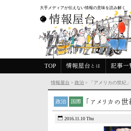
大手メディアが伝えない情報の意味を読み解く
情報屋台
TOP
情報屋台とは
記事一
情報屋台
>
政治
>
「アメリカの世紀
「アメリカの
政治
国際
2016.11.10 Thu