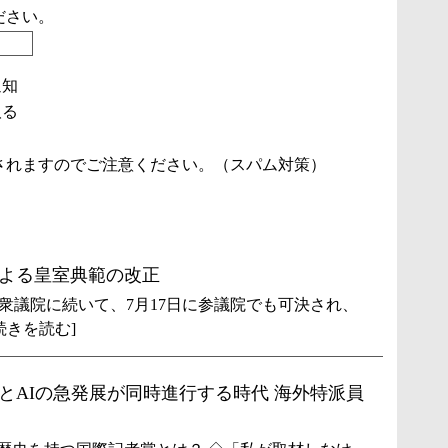
ださい。
通知
取る
されますのでご注意ください。（スパム対策）
よる皇室典範の改正
衆議院に続いて、7月17日に参議院でも可決され、
続きを読む]
とAIの急発展が同時進行する時代 海外特派員