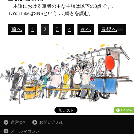
本論における筆者の主な主張は以下の3点です。
1.YouTubeはSNSという …[続きを読む]
前へ
1
2
3
4
次へ
最後へ
運営会社
お問い合わせ
メールマガジン