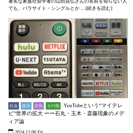
著名な家族社会学者の山田昌弘さんの名前を知らない人
でも、パラサイト・シングルとか …[続きを読む]
YouTubeという“マイテレ
社会
政治
文化
その他
ビ”世界の拡大 ーー石丸・玉木・斎藤現象のメデ
ィア論
2024.12.06 Fri