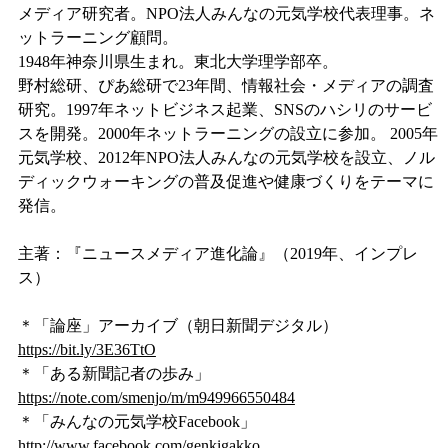
メディア研究者。NPO法人みんなの元気学校代表理事。ネ
ットラーニング顧問。
1948年神奈川県生まれ。東北大学理学部卒。
野村総研、ぴあ総研で23年間、情報社会・メディアの調査
研究。1997年ネットビジネス起業、SNSのハシリのサービ
スを開発。2000年ネットラーニングの設立に参加。 2005年
元気学校、2012年NPO法人みんなの元気学校を設立、ノル
ディックウォーキングの普及促進や健康づくりをテーマに
発信。
主著：『ニュースメディア進化論』（2019年、インプレ
ス）
＊「論座」アーカイブ（朝日新聞デジタル）
https://bit.ly/3E36TtO
＊「ある新聞記者の歩み」
https://note.com/smenjo/m/m949966550484
＊「みんなの元気学校Facebook」
http://www.facebook.com/genkigakko