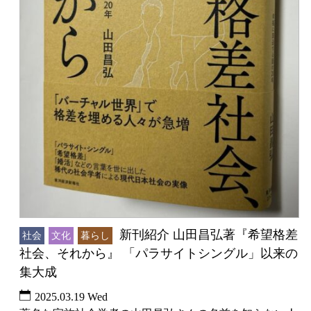
新刊紹介 山田昌弘著『希望格差
社会
文化
暮らし
社会、それから』 「パラサイトシングル」以来の
集大成
2025.03.19 Wed