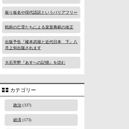
振り仮名や現代語訳というバリアフリー
戦前の亡霊たちによる皇室典範の改正
出版予告『榎本武揚と近代日本 下』八
月上旬出版されます
大石芳野『あすへの記憶』を読む
カテゴリー
政治
(337)
経済
(173)