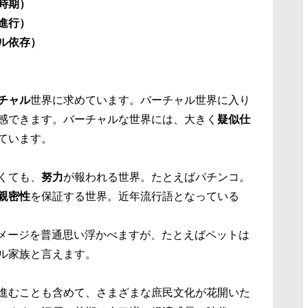
時期）
進行）
ル依存）
チャル
世界に求めています。バーチャル世界に入り
感できます。バーチャルな世界には、大きく
疑似仕
ています。
くても、
努力
が報われる世界。たとえばパチンコ。
親密性
を保証する世界。近年流行語となっている
イメージを普通思い浮かべますが、たとえばペットは
ル家族と言えます。
進むことも含めて、さまざまな庶民文化が花開いた