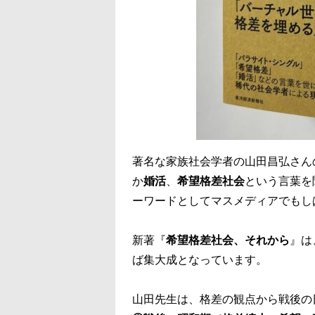
著名な家族社会学者の山田昌弘さん
か
婚活
、
希望格差社会
という言葉を
ーワードとしてマスメディアでもし
新著『
希望格差社会、それから
』は
ば集大成となっています。
山田先生は、格差の観点から戦後の