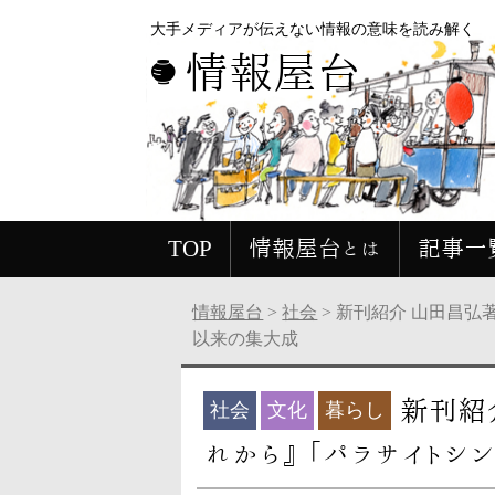
大手メディアが伝えない情報の意味を読み解く
情報屋台
TOP
情報屋台とは
記事一
情報屋台
>
社会
>
新刊紹介 山田昌弘
以来の集大成
新刊紹
社会
文化
暮らし
れから』 「パラサイトシ