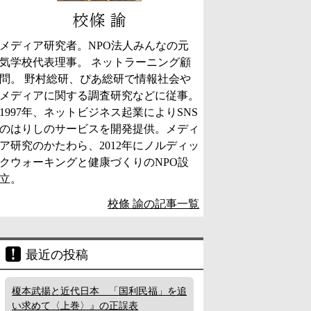
校條 諭
メディア研究者。NPO法人みんなの元
気学校代表理事。 ネットラーニング顧
問。 野村総研、ぴあ総研で情報社会や
メディアに関する調査研究などに従事。
1997年、ネットビジネス起業によりSNS
のはりしのサービスを開発提供。メディ
ア研究のかたわら、2012年にノルディッ
クウォーキングと健康づくりのNPO設
立。
校條 諭の記事一覧
最近の投稿
榎本武揚と近代日本 「国利民福」を追
い求めて〈上巻〉』の正誤表