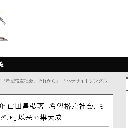
覧
著『希望格差社会、それから』 「パラサイトシングル」
介 山田昌弘著『希望格差社会、そ
ングル」以来の集大成