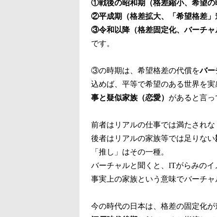
①戦後の昭和期（格差縮小、希望の
②平成期（格差拡大、「希望格差」
③令和以降（格差固定化、バーチャ
です。
③の時期は、希望格差の代償を
バー
込めば、平等で希望のある世界を実
事と疑似家族（恋愛）
があると言っ
前者はリアルの仕事では満たされな
後者はリアルの家族等では足りない
「推し」はその一種。
バーチャルと聞くと、ITがらみの
事実上の家族という意味でバーチャ
今の時代の日本は、格差の固定化が