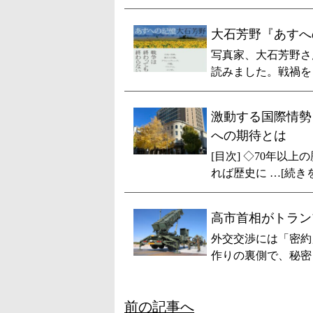
大石芳野『あすへ
写真家、大石芳野さ
読みました。戦禍を 
激動する国際情勢
への期待とは
[目次] ◇70年以
れば歴史に …[続き
高市首相がトラン
外交交渉には「密約
作りの裏側で、秘密 
前の記事へ