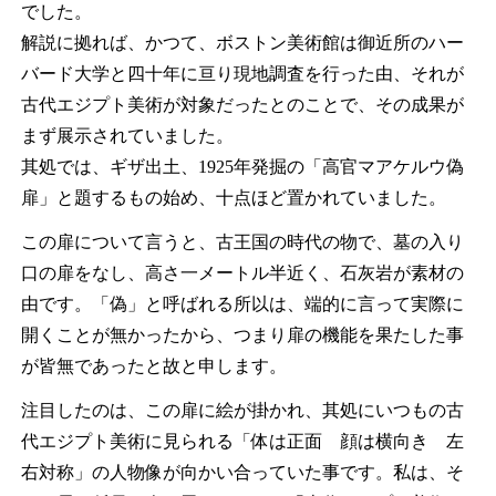
でした。
解説に拠れば、かつて、ボストン美術館は御近所のハー
バード大学と四十年に亘り現地調査を行った由、それが
古代エジプト美術が対象だったとのことで、その成果が
まず展示されていました。
其処では、ギザ出土、1925年発掘の「高官マアケルウ偽
扉」と題するもの始め、十点ほど置かれていました。
この扉について言うと、古王国の時代の物で、墓の入り
口の扉をなし、高さ一メートル半近く、石灰岩が素材の
由です。「偽」と呼ばれる所以は、端的に言って実際に
開くことが無かったから、つまり扉の機能を果たした事
が皆無であったと故と申します。
注目したのは、この扉に絵が掛かれ、其処にいつもの古
代エジプト美術に見られる「体は正面 顔は横向き 左
右対称」の人物像が向かい合っていた事です。私は、そ