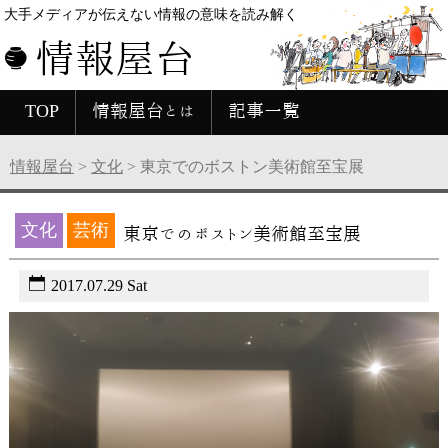
大手メディアが伝えない情報の意味を読み解く
情報屋台
TOP
情報屋台とは
記事一覧
情報屋台
>
文化
>
東京でのボストン美術館至宝展
文化
芸術
東京でのボストン美術館至宝展
2017.07.29 Sat