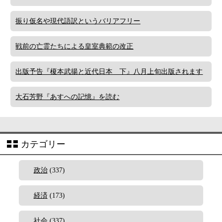
振り仮名や現代語訳というバリアフリー
戦前の亡霊たちによる皇室典範の改正
出版予告『榎本武揚と近代日本 下』八月上旬出版されます
大石芳野『あすへの記憶』を読む
カテゴリー
政治
(337)
経済
(173)
社会
(337)