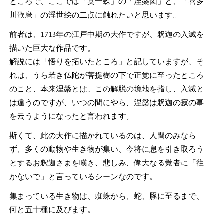
ところで、ここでは「英一蝶」の「涅槃図」と、「喜多
川歌麿」の浮世絵の二点に触れたいと思います。
前者は、1713年の江戸中期の大作ですが、釈迦の入滅を
描いた巨大な作品です。
解説には「悟りを拓いたところ」と記していますが、そ
れは、うら若き仏陀が菩提樹の下で正覚に至ったところ
のこと、本来涅槃とは、この解脱の境地を指し、入滅と
は違うのですが、いつの間にやら、涅槃は釈迦の寂の事
を云うようになったと言われます。
斯くて、此の大作に描かれているのは、人間のみなら
ず、多くの動物や生き物が集い、今将に息を引き取ろう
とするお釈迦さまを嘆き、悲しみ、偉大なる覚者に「往
かないで」と言っているシーンなのです。
集まっている生き物は、蜘蛛から、蛇、豚に至るまで、
何と五十種に及びます。