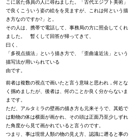
こに居た係員の人に尋ねました。「古代エジプト美術」
で良くこういう姿の絵をを見ますが、これは何という描
き方なのですか?」と。
その人は、携帯で電話して、事務局の方に照会してくれ
ました。 暫くして回答が帰ってきて、
曰く、
「多視点描法」という描き方で、「歪曲遠近法」という
描写法が用いられている
由です。
前者は複数の視点で画いたと言う意味と思われ，何とな
く掴めましたが、後者は、何のことか良く分からないま
まです。
ただ、アルタミラの壁画の描き方も元来そうで、其処で
は動物の体は横面が画かれ、その頭は正面乃至少しずれ
た角度から見て画かれていると言うのです。
つまり、事は現世人類の物の見え方、認識に遡ると事の