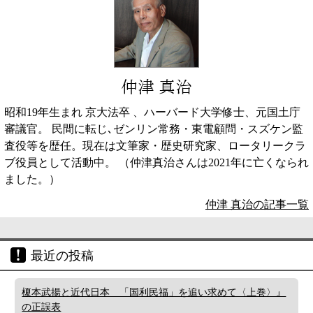
仲津 真治
昭和19年生まれ 京大法卒 、ハーバード大学修士、元国土庁
審議官。 民間に転じ､ゼンリン常務・東電顧問・スズケン監
査役等を歴任。現在は文筆家・歴史研究家、ロータリークラ
ブ役員として活動中。 （仲津真治さんは2021年に亡くなられ
ました。）
仲津 真治の記事一覧
最近の投稿
榎本武揚と近代日本 「国利民福」を追い求めて〈上巻〉』
の正誤表