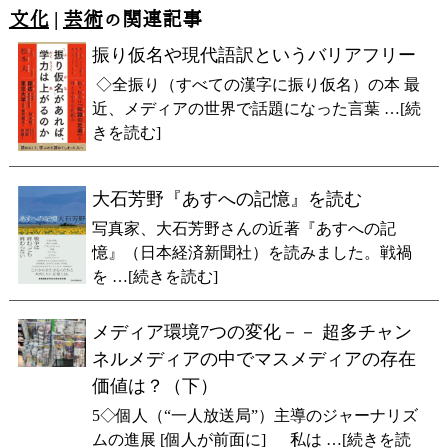
文化
|
芸術
の関連記事
振り仮名や現代語訳というバリアフリー
◇全振り（すべての漢字に振り仮名）の本 最
近、メディアの世界で話題になった言葉 …[続
きを読む]
大石芳野『あすへの記憶』を読む
写真家、大石芳野さんの近著『あすへの記
憶』（日本経済新聞社）を読みました。戦禍
を …[続きを読む]
メディア環境7つの変化－－ 超多チャン
ネルメディアの中でマスメディアの存在
価値は？（下）
5◇個人（“一人放送局”）主導のジャーナリズ
ムの進展 [個人が前面に] 私は …[続きを読