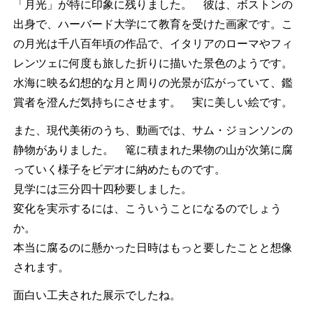
「月光」が特に印象に残りました。 彼は、ボストンの
出身で、ハーバード大学にて教育を受けた画家です。こ
の月光は千八百年頃の作品で、イタリアのローマやフィ
レンツェに何度も旅した折りに描いた景色のようです。
水海に映る幻想的な月と周りの光景が広がっていて、鑑
賞者を澄んだ気持ちにさせます。 実に美しい絵です。
また、現代美術のうち、動画では、サム・ジョンソンの
静物がありました。 篭に積まれた果物の山が次第に腐
っていく様子をビデオに納めたものです。
見学には三分四十四秒要しました。
変化を実示するには、こういうことになるのでしょう
か。
本当に腐るのに懸かった日時はもっと要したことと想像
されます。
面白い工夫された展示でしたね。