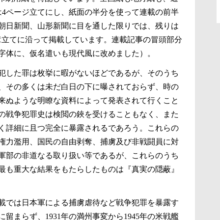
は4ページ立てにし、紙面の半分を使って連載の前半
朝日新聞、山形新聞に目を通した限りでは、残りは
の章立てに沿って掲載しています。連載記事の冒頭部分
字体に、仮名遣いも現代風に改めました）。
犯した罪は枚挙に暇がないほどであるが、そのうち
、その多くは未だ白日の下に曝されておらず、時の
来ぬような明瞭な資料によって発表されて行くこと
の戦争犯罪史は検閲の鋏を受けることもなく、また
く詳細に且つ完全に暴露されるであろう。これらの
権力濫用、国民の自由剥奪、捕虜及び非戦闘員に対
軍部の非道なる取り扱い等であるが、これらのうち
最も重大な結果をもたらしたものは『真実の隠蔽』
載では日本軍による捕虜虐待など戦争犯罪を暴露す
留まらず、1931年の満州事変から1945年の米戦艦