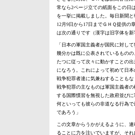
常なら2ページ立ての紙面をこの日
を一挙に掲載しました。毎日新聞と
12月9日から17日までＧＨＱ提供
は次の通りです（漢字は旧字体を新
「日本の軍国主義者が国民に対して
幾分かは既に公表されているものの
たつに従って次々に動かすことの出
になろう。これによって初めて日本
戦争犯罪者達に気兼ねすることもな
戦争犯罪の主なものは軍国主義者の
する国際慣習を無視した政府並びに
何といっても彼らの非道なる行為で
であろう」
この文章からうかがえるように、連
ることに力を注いでいますが、それに