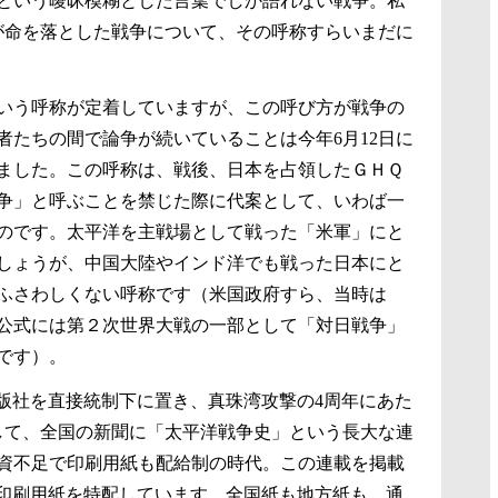
という曖昧模糊とした言葉でしか語れない戦争。私
胞が命を落とした戦争について、その呼称すらいまだに
いう呼称が定着していますが、この呼び方が戦争の
者たちの間で論争が続いていることは今年6月12日に
しました。この呼称は、戦後、日本を占領したＧＨＱ
争」と呼ぶことを禁じた際に代案として、いわば一
のです。太平洋を主戦場として戦った「米軍」にと
しょうが、中国大陸やインド洋でも戦った日本にと
ふさわしくない呼称です（米国政府すら、当時は
公式には第２次世界大戦の一部として「対日戦争」
です）。
版社を直接統制下に置き、真珠湾攻撃の4周年にあた
を期して、全国の新聞に「太平洋戦争史」という長大な連
資不足で印刷用紙も配給制の時代。この連載を掲載
印刷用紙を特配しています。全国紙も地方紙も、通