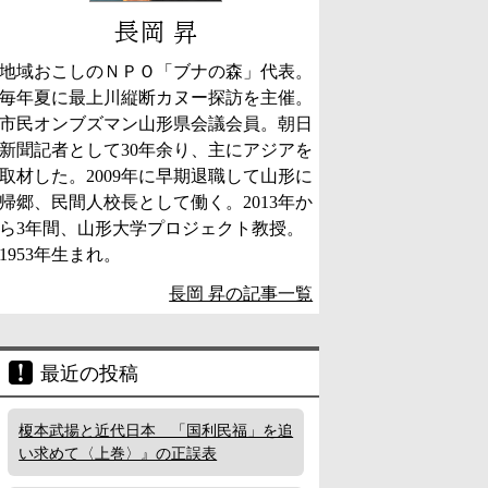
長岡 昇
地域おこしのＮＰＯ「ブナの森」代表。
毎年夏に最上川縦断カヌー探訪を主催。
市民オンブズマン山形県会議会員。朝日
新聞記者として30年余り、主にアジアを
取材した。2009年に早期退職して山形に
帰郷、民間人校長として働く。2013年か
ら3年間、山形大学プロジェクト教授。
1953年生まれ。
長岡 昇の記事一覧
最近の投稿
榎本武揚と近代日本 「国利民福」を追
い求めて〈上巻〉』の正誤表