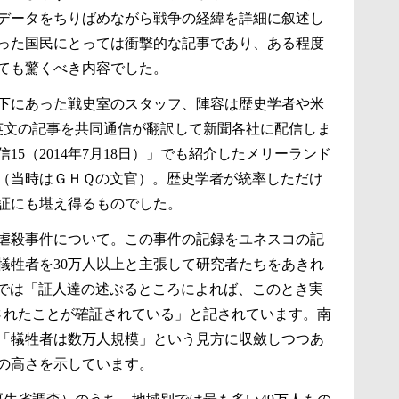
データをちりばめながら戦争の経緯を詳細に叙述し
った国民にとっては衝撃的な記事であり、ある程度
ても驚くべき内容でした。
下にあった戦史室のスタッフ、陣容は歴史学者や米
。英文の記事を共同通信が翻訳して新聞各社に配信しま
5（2014年7月18日）」でも紹介したメリーランド
（当時はＧＨＱの文官）。歴史学者が統率しただけ
証にも堪え得るものでした。
京虐殺事件について。この事件の記録をユネスコの記
犠牲者を30万人以上と主張して研究者たちをあきれ
では「証人達の述ぶるところによれば、このとき実
されたことが確証されている」と記されています。南
「犠牲者は数万人規模」という見方に収斂しつつあ
質の高さを示しています。