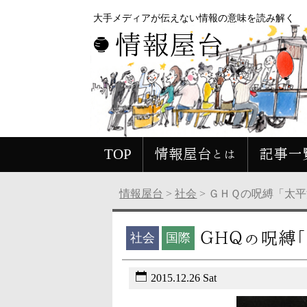
大手メディアが伝えない情報の意味を読み解く
情報屋台
TOP
情報屋台とは
記事一
情報屋台
>
社会
>
ＧＨＱの呪縛「太平
ＧＨＱの呪縛
社会
国際
2015.12.26 Sat