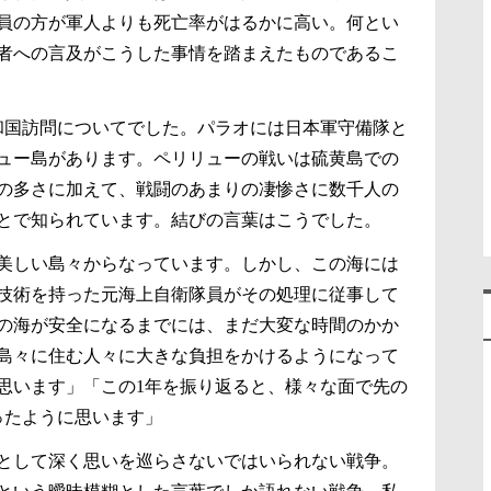
船員の方が軍人よりも死亡率がはるかに高い。何とい
者への言及がこうした事情を踏まえたものであるこ
和国訪問についてでした。パラオには日本軍守備隊と
ュー島があります。ペリリューの戦いは硫黄島での
の多さに加えて、戦闘のあまりの凄惨さに数千人の
とで知られています。結びの言葉はこうでした。
美しい島々からなっています。しかし、この海には
技術を持った元海上自衛隊員がその処理に従事して
の海が安全になるまでには、まだ大変な時間のかか
島々に住む人々に大きな負担をかけるようになって
思います」「この1年を振り返ると、様々な面で先の
ったように思います」
」として深く思いを巡らさないではいられない戦争。