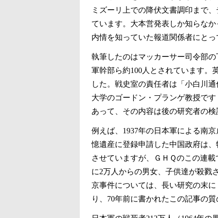
ミズーリ上での降伏文書調印まで、
ています。大本営発表しか知らなか
内情を知っていた報道関係者にとっ
執筆したのはマッカーサー司令部の
軍幹部ら約100人とされています
した。戦史室の責任者は「小白川通信1
大学のゴードン・プランゲ教授です
あって、その内容は後の研究者の検
例えば、1937年の日本軍による南
憶遺産に登録申請した中国政府は、
させていますが、ＧＨＱのこの連載
に2万人からの男女、子供達が殺戮
京事件については、長い研究の末に
り、70年前に書かれたこの記事の