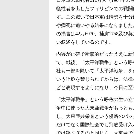
日本軍の戦死者212万人（1964年
犠牲者を出したフィリピンでの戦闘
す。この戦いで日本軍は情勢を十分
や病死に追いやる結果になりました
の損害は42万6070、捕虜1758
い叙述をしているのです。
内容が正確で衝撃的だったうえに新
て、戦後、「太平洋戦争」という呼
社も一部を除いて「太平洋戦争」を
いう呼称を禁じられてからは、法律
どと表現するようになり、今日に至
「太平洋戦争」という呼称の生い立
争中に使った大東亜戦争がもっとも
し、大東亜共栄圏という侵略のバッ
だけでなく国際社会でも到底受け入
では狭すぎるのと同じく、大東亜で