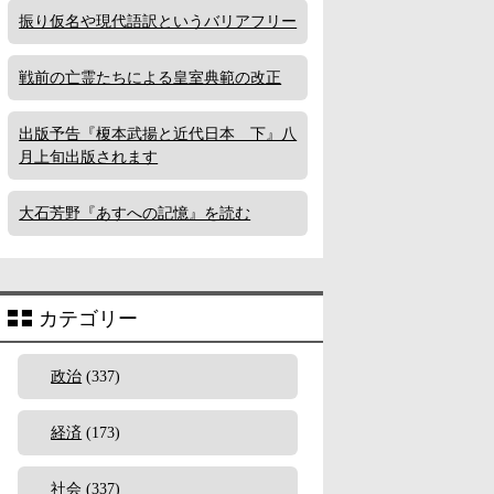
振り仮名や現代語訳というバリアフリー
戦前の亡霊たちによる皇室典範の改正
出版予告『榎本武揚と近代日本 下』八
月上旬出版されます
大石芳野『あすへの記憶』を読む
カテゴリー
政治
(337)
経済
(173)
社会
(337)