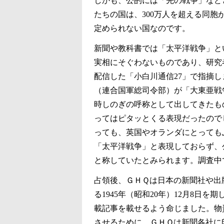
しかも、公的には「先の戦争」など
たちの国は、300万人を超える同
定められない国なのです。
新聞や教科書では「太平洋戦争」と
実相にそぐわないものであり、研究
配信した「小白川通信27」で指摘
（連合国軍総司令部）が「大東亜戦
時しのぎの呼称として出してきたも
ってはピタッとくる表現だったので
っても、英国やオランダにとっても
「太平洋戦争」と表現しておらず、
と称していたとみられます。調査中
占領後、ＧＨＱは日本の新聞社や出
る1945年（昭和20年）12月8日
載記事を載せるよう命じました。物
させるために、ＧＨＱは新聞各社に