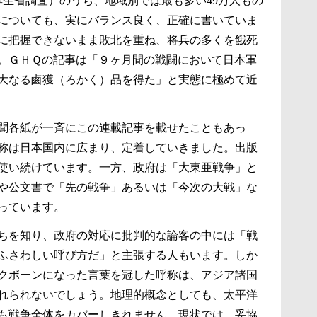
の厚生省調査）のうち、地域別では最も多い49万人もの
についても、実にバランス良く、正確に書いていま
に把握できないまま敗北を重ね、将兵の多くを餓死
。ＧＨＱの記事は「９ヶ月間の戦闘において日本軍
及び莫大なる鹵獲（ろかく）品を得た」と実態に極めて近
聞各紙が一斉にこの連載記事を載せたこともあっ
称は日本国内に広まり、定着していきました。出版
使い続けています。一方、政府は「大東亜戦争」と
や公文書で「先の戦争」あるいは「今次の大戦」な
っています。
ちを知り、政府の対応に批判的な論客の中には「戦
ふさわしい呼び方だ」と主張する人もいます。しか
クボーンになった言葉を冠した呼称は、アジア諸国
れられないでしょう。地理的概念としても、太平洋
も戦争全体をカバーしきれません。現状では、妥協