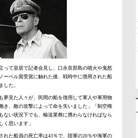
先立って皇居で記者会見し、口永良部島の噴火や鬼怒
ノーベル賞受賞に触れた後、戦時中に徴用された船
ました。
も夢見た人々が、民間の船を徴用して軍人や軍用物
働き、敵の攻撃によって命を失いました」「制空権
もない状況下でも、輸送業務に携わらなければなら
しく思います」
れた船員の死亡率は43％で、陸軍の20％や海軍の