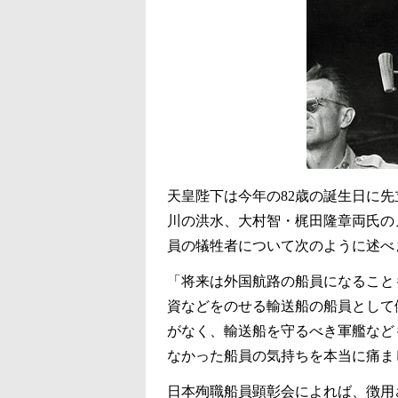
天皇陛下は今年の82歳の誕生日に
川の洪水、大村智・梶田隆章両氏の
員の犠牲者について次のように述べ
「将来は外国航路の船員になること
資などをのせる輸送船の船員として
がなく、輸送船を守るべき軍艦など
なかった船員の気持ちを本当に痛ま
日本殉職船員顕彰会によれば、徴用さ