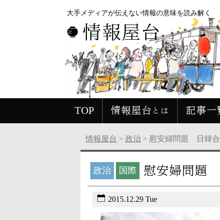
大手メディアが伝えない情報の意味を読み解く
情報屋台
TOP
情報屋台とは
記事一
情報屋台
>
政治
>
慰安婦問題 日韓
慰安婦問題 
政治
国際
2015.12.29 Tue