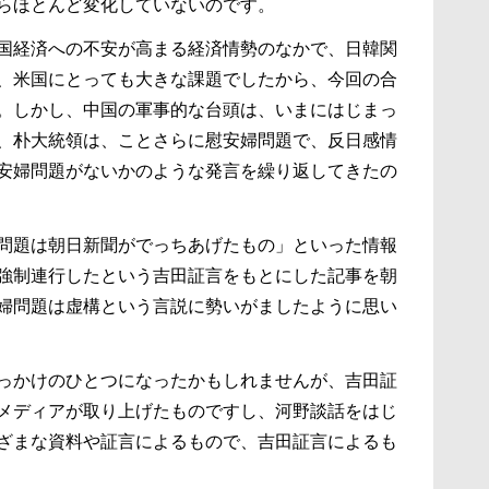
らほとんど変化していないのです。
国経済への不安が高まる経済情勢のなかで、日韓関
、米国にとっても大きな課題でしたから、今回の合
。しかし、中国の軍事的な台頭は、いまにはじまっ
、朴大統領は、ことさらに慰安婦問題で、反日感情
安婦問題がないかのような発言を繰り返してきたの
問題は朝日新聞がでっちあげたもの」といった情報
強制連行したという吉田証言をもとにした記事を朝
婦問題は虚構という言説に勢いがましたように思い
っかけのひとつになったかもしれませんが、吉田証
メディアが取り上げたものですし、河野談話をはじ
ざまな資料や証言によるもので、吉田証言によるも