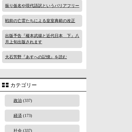
振り仮名や現代語訳というバリアフリー
戦前の亡霊たちによる皇室典範の改正
出版予告『榎本武揚と近代日本 下』八
月上旬出版されます
大石芳野『あすへの記憶』を読む
カテゴリー
政治
(337)
経済
(173)
社会
(337)