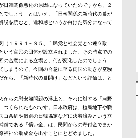
が日韓関係悪化の原因になっていたのですから、２
とでしょう。とはいえ、「日韓関係の新時代の幕が
解説を読むと、違和感というか白けた気分になって
閣（１９９４～９５、自民党と社会党との連立政
という官民の団体が設立されました。その時点での
回の合意による立場と、何が変化したのでしょう
てしまうので、今回の合意に至る両国の動きが空騒
だから、「新時代の幕開け」などという評価は、と
めからの慰安婦問題の浮上と、それに対する「河野
、つくられたものです。日本政府は、植民地下や戦
スコ条約や個別の日韓協定などに決着済みという立
補償である「償い金」は、民間からの寄付金でまか
療福祉の助成金を出すことにとどめました。