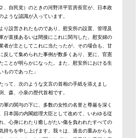
２、自民党）のときの河野洋平官房長官が、日本政
のような認識が入っています。
より設営されたものであり、慰安所の設置、管理及
軍が直接あるいは間接にこれに関与した。慰安婦の
業者が主としてこれに当たったが、その場合も、甘
に反して集められた事例が数多くあり、更に、官憲
たことが明らかになった。また、慰安所における生
いものであった」
たって、次のような文言の首相の手紙を添えまし
渕、森、小泉の歴代首相です。
の軍の関与の下に、多数の女性の名誉と尊厳を深く
、日本国の内閣総理大臣として改めて、いわゆる従
れ、心身にわたり癒しがたい傷を負われたすべての
気持ちを申し上げます。我々は、過去の重みからも