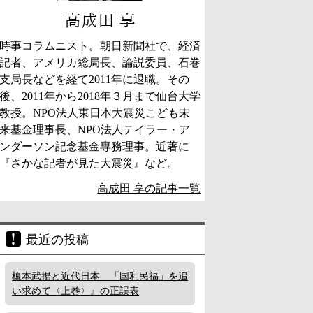
高成田 享
時事コラムニスト。朝日新聞社で、経済
記者、アメリカ総局長、論説委員、石巻
支局長などを経て2011年に退職。その
後、2011年から2018年３月まで仙台大学
教授。NPO法人東日本大震災こども未
来基金理事長、NPO法人テイラー・ア
ンダーソン記念基金専務理事。近著に
『さかな記者が見た大震災』など。
高成田 享の記事一覧
最近の投稿
榎本武揚と近代日本 「国利民福」を追
い求めて〈上巻〉』の正誤表