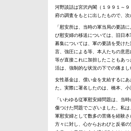
河野談話は宮沢内閣（１９９１～９
府の調査をもとに出したもので、次
「慰安所は、当時の軍当局の要請に
び慰安婦の移送については、旧日本
募集については、軍の要請を受けた
言、強圧による等、本人たちの意思
等が直接これに加担したこともあっ
活は、強制的な状況の下での痛まし
女性基金は、償い金を支給するにあ
た。実際に署名したのは、橋本、小
「いわゆる従軍慰安婦問題は、当時
傷つけた問題でございました。私は
軍慰安婦として数多の苦痛を経験さ
方々に対し、心からおわびと反省の