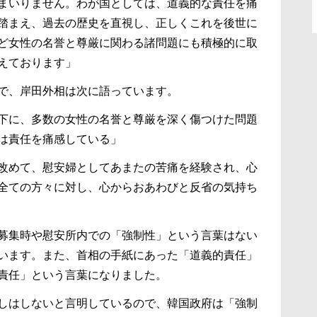
まいりません。わが国としては、道義的な責任を痛
踏まえ、過去の歴史を直視し、正しくこれを後世に
ど女性の名誉と尊厳に関わる諸問題にも積極的に取
えております」
で、岸田外相は次に語っています。
下に、多数の女性の名誉と尊厳を深く傷つけた問題
は責任を痛感している」
改めて、慰安婦としてあまたの苦痛を経験され、心
全ての方々に対し、心からおあわびと反省の気持ち
募集時や慰安所内での「強制性」という言葉はない
います。また、首相の手紙にあった「道義的責任」
責任」という言葉になりました。
しはしないと言明しているので、韓国政府は「強制