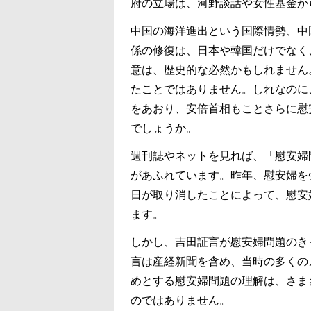
府の立場は、河野談話や女性基金か
中国の海洋進出という国際情勢、中
係の修復は、日本や韓国だけでなく
意は、歴史的な必然かもしれません
たことではありません。しれなのに
をあおり、安倍首相もことさらに慰
でしょうか。
週刊誌やネットを見れば、「慰安婦
があふれています。昨年、慰安婦を
日が取り消したことによって、慰安
ます。
しかし、吉田証言が慰安婦問題のき
言は産経新聞を含め、当時の多くの
めとする慰安婦問題の理解は、さま
のではありません。