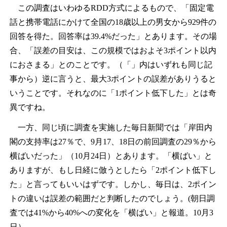
この調査はいわゆるRDD方式によるもので、「固定電
話と携帯電話にかけて全国の18歳以上の男女から929件の
回答を得た。回答率は39.4%だった」とあります。その場
合、「誤差の目安は、この規模ではおよそ3ポイント以内
におさまる」とのことです。（「」内はいずれも同じ記
事から）逆に言うと、最大3ポイントの誤差がありうると
いうことです。それなのに「1ポイント低下した」とは奇
異ですね。
一方、同じ頃に調査を実施した毎日新聞では「岸田内
閣の支持率は27％で、9月17、18日の前回調査の29％から
横ばいだった」（10月24日）とあります。「横ばい」と
ありますが、もし日経に倣うとしたら「2ポイント低下し
た」と言ってもいいはずです。しかし、毎日は、2ポイン
トの違いは誤差の範囲だと判断したのでしょう。(朝日調
査では41%から40%への変化を「横ばい」と報道。10月3
日）