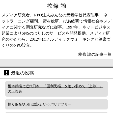
校條 諭
メディア研究者。NPO法人みんなの元気学校代表理事。 ネ
ットラーニング顧問。 野村総研、ぴあ総研で情報社会やメデ
ィアに関する調査研究などに従事。1997年、ネットビジネス
起業によりSNSのはりしのサービスを開発提供。メディア研
究のかたわら、2012年にノルディックウォーキングと健康づ
くりのNPO設立。
校條 諭の記事一覧
最近の投稿
榎本武揚と近代日本 「国利民福」を追い求めて〈上巻〉』
の正誤表
振り仮名や現代語訳というバリアフリー