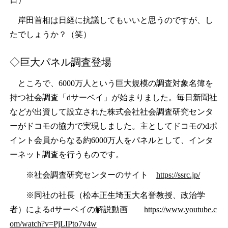
岸田首相は日経に抗議してもいいと思うのですが、し
たでしょうか？（笑）
◇巨大パネル調査登場
ところで、6000万人という巨大規模の調査対象名簿を
持つ社会調査「dサーベイ」が始まりました。毎日新聞社
などが出資して設立された株式会社社会調査研究センタ
ーがドコモの協力で実現しました。主としてドコモのdポ
イント会員からなる約6000万人をパネルとして、インタ
ーネット調査を行うものです。
※社会調査研究センターのサイト
https://ssrc.jp/
※同社の社長（松本正生埼玉大名誉教授、政治学
者）によるdサーベイの解説動画
https://www.youtube.c
om/watch?v=PjLIPto7v4w