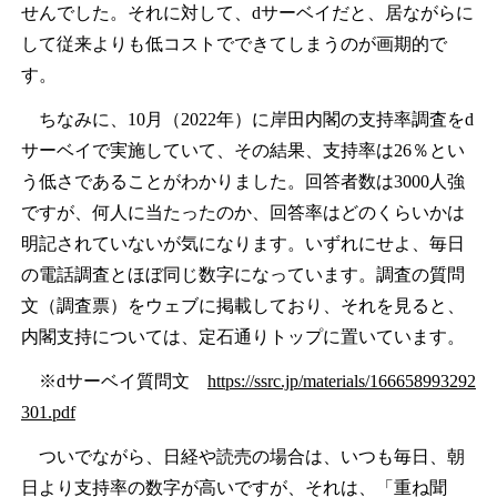
せんでした。それに対して、dサーベイだと、居ながらに
して従来よりも低コストでできてしまうのが画期的で
す。
ちなみに、10月（2022年）に岸田内閣の支持率調査をd
サーベイで実施していて、その結果、支持率は26％とい
う低さであることがわかりました。回答者数は3000人強
ですが、何人に当たったのか、回答率はどのくらいかは
明記されていないが気になります。いずれにせよ、毎日
の電話調査とほぼ同じ数字になっています。調査の質問
文（調査票）をウェブに掲載しており、それを見ると、
内閣支持については、定石通りトップに置いています。
※dサーベイ質問文
https://ssrc.jp/materials/166658993292
301.pdf
ついでながら、日経や読売の場合は、いつも毎日、朝
日より支持率の数字が高いですが、それは、「重ね聞