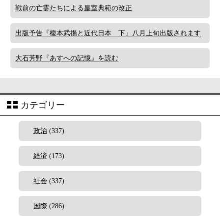
戦前の亡霊たちによる皇室典範の改正
出版予告『榎本武揚と近代日本 下』八月上旬出版されます
大石芳野『あすへの記憶』を読む
カテゴリー
政治
(337)
経済
(173)
社会
(337)
国際
(286)