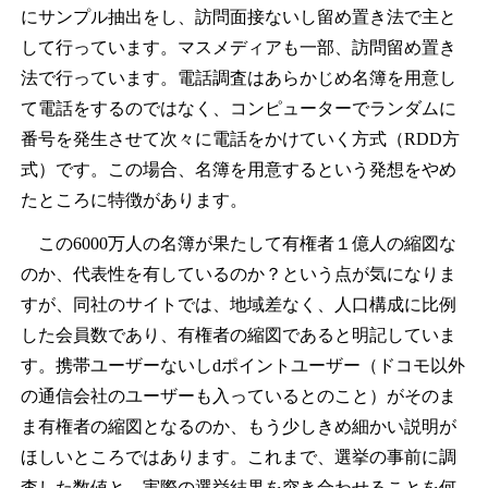
にサンプル抽出をし、訪問面接ないし留め置き法で主と
して行っています。マスメディアも一部、訪問留め置き
法で行っています。電話調査はあらかじめ名簿を用意し
て電話をするのではなく、コンピューターでランダムに
番号を発生させて次々に電話をかけていく方式（RDD方
式）です。この場合、名簿を用意するという発想をやめ
たところに特徴があります。
この6000万人の名簿が果たして有権者１億人の縮図な
のか、代表性を有しているのか？という点が気になりま
すが、同社のサイトでは、地域差なく、人口構成に比例
した会員数であり、有権者の縮図であると明記していま
す。携帯ユーザーないしdポイントユーザー（ドコモ以外
の通信会社のユーザーも入っているとのこと）がそのま
ま有権者の縮図となるのか、もう少しきめ細かい説明が
ほしいところではあります。これまで、選挙の事前に調
査した数値と、実際の選挙結果を突き合わせることを何