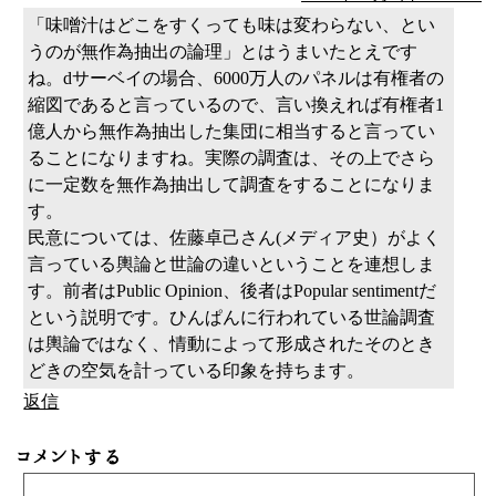
「味噌汁はどこをすくっても味は変わらない、とい
うのが無作為抽出の論理」とはうまいたとえです
ね。dサーベイの場合、6000万人のパネルは有権者の
縮図であると言っているので、言い換えれば有権者1
億人から無作為抽出した集団に相当すると言ってい
ることになりますね。実際の調査は、その上でさら
に一定数を無作為抽出して調査をすることになりま
す。
民意については、佐藤卓己さん(メディア史）がよく
言っている輿論と世論の違いということを連想しま
す。前者はPublic Opinion、後者はPopular sentimentだ
という説明です。ひんぱんに行われている世論調査
は輿論ではなく、情動によって形成されたそのとき
どきの空気を計っている印象を持ちます。
返信
コメントする