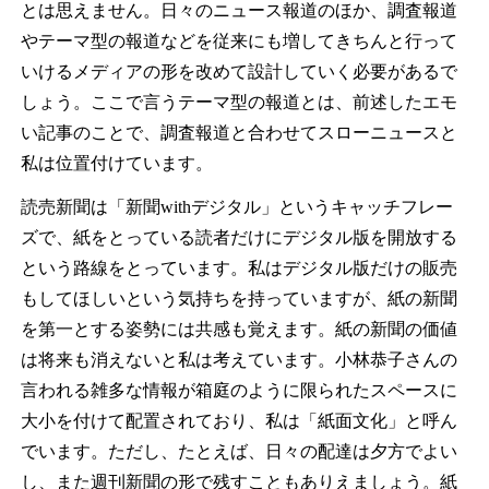
とは思えません。日々のニュース報道のほか、調査報道
やテーマ型の報道などを従来にも増してきちんと行って
いけるメディアの形を改めて設計していく必要があるで
しょう。ここで言うテーマ型の報道とは、前述したエモ
い記事のことで、調査報道と合わせてスローニュースと
私は位置付けています。
読売新聞は「新聞withデジタル」というキャッチフレー
ズで、紙をとっている読者だけにデジタル版を開放する
という路線をとっています。私はデジタル版だけの販売
もしてほしいという気持ちを持っていますが、紙の新聞
を第一とする姿勢には共感も覚えます。紙の新聞の価値
は将来も消えないと私は考えています。小林恭子さんの
言われる雑多な情報が箱庭のように限られたスペースに
大小を付けて配置されており、私は「紙面文化」と呼ん
でいます。ただし、たとえば、日々の配達は夕方でよい
し、また週刊新聞の形で残すこともありえましょう。紙