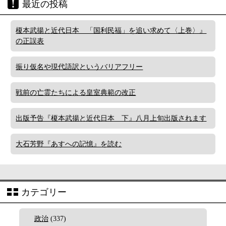
最近の投稿
榎本武揚と近代日本 「国利民福」を追い求めて〈上巻〉』
の正誤表
振り仮名や現代語訳というバリアフリー
戦前の亡霊たちによる皇室典範の改正
出版予告『榎本武揚と近代日本 下』八月上旬出版されます
大石芳野『あすへの記憶』を読む
カテゴリー
政治
(337)