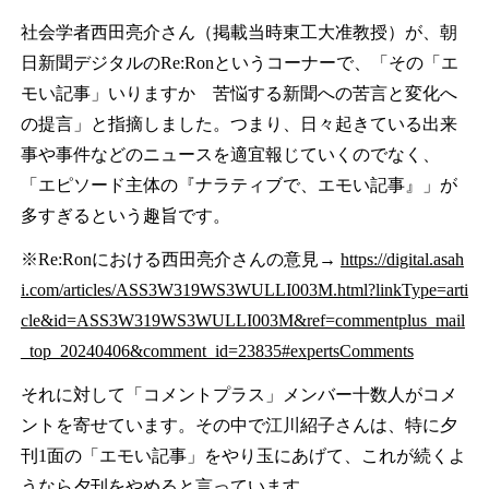
社会学者西田亮介さん（掲載当時東工大准教授）が、朝
日新聞デジタルのRe:Ronというコーナーで、「その「エ
モい記事」いりますか 苦悩する新聞への苦言と変化へ
の提言」と指摘しました。つまり、日々起きている出来
事や事件などのニュースを適宜報じていくのでなく、
「エピソード主体の『ナラティブで、エモい記事』」が
多すぎるという趣旨です。
※Re:Ronにおける西田亮介さんの意見→
https://digital.asah
i.com/articles/ASS3W319WS3WULLI003M.html?linkType=arti
cle&id=ASS3W319WS3WULLI003M&ref=commentplus_mail
_top_20240406&comment_id=23835#expertsComments
それに対して「コメントプラス」メンバー十数人がコメ
ントを寄せています。その中で江川紹子さんは、特に夕
刊1面の「エモい記事」をやり玉にあげて、これが続くよ
うなら夕刊をやめると言っています。