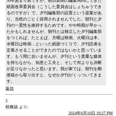
30年あまり前ですが、朝日新聞の編集局内にできた
紙面改革委員会（こうした委員会はしょちゅうでき
るのですが）で、夕刊編集部の設置という提案があ
り、当然のごとく採用されませんでした。朝刊と夕
刊の一貫性を維持するためです。やや時期が早かっ
たかもしれませんが、朝刊とは独立した夕刊編集部
をつくれば、たとえば、月曜は映画、火曜日は本、
水曜日は映画…といった紙面づくりで、夕刊読者を
定着させることができたのではないかと思っていま
す。もう間に合いませんが、夕刊という貴重な媒体
を持ちながら、知恵と工夫と、そして何よりも決断
が足りなかったと思います。我が家では、朝刊を郵
便箱から取り出すと、なぜか夕刊がくっついてきま
す。
返信
校條諭
より:
2024年6月10日 10:27 PM