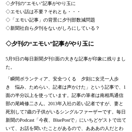
◇夕刊の“エモい”記事がやり玉に
◇エモい話は不要？それとも・・・
◇「エモい記事」の背景に夕刊部数減問題
◇新聞社自ら夕刊をないがしろにしている？
◇夕刊の“エモい”記事がやり玉に
5月9日の毎日新聞夕刊1面の大きな記事が印象に残りまし
た。
「瞬間ボランティア、安全つくる 夕刻に女児一人歩
き 悩み、ためらい、記者は声かけた」という記事で、1
面の半分以上を使っています。記事の筆者は南相馬通信
部の尾崎修二さん。2013年入社の若い記者ですが、妻と
死別して7歳の子供がいるシングルファーザーです。毎日
新聞のPodcast「今夜、BluePostで」にいちどゲストで出て
いて、お話を聞いたことがあるので、あああの人だとわ