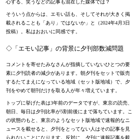
心する、笑うなどの記事も混在した媒体では？
そういう点からは、エモい話も、そしてそれが大きく掲
載されることも「あり」ではないか」と（2024年4月3日
投稿）。私はおおいに同感です。
◇「エモい記事」の背景に夕刊部数減問題
コメントを寄せたみなさんが指摘していないひとつの要
素に夕刊読者の減少があります。朝夕刊をセットで販売
するたてまえになっている地域（セット版地域）で、夕
刊をやめて朝刊だけを取る人が年々増えています。
トップに挙げた表は3年前のデータですが、東京の読売、
朝日、毎日は夕刊比率が5割前後にまで落ちています。こ
の状態のもと、東京のようなセット版地域で速報的なニ
ュースを載せると、夕刊をとってない人はその記事を見
られないことになります。反対に、夕刊に速報記事を載