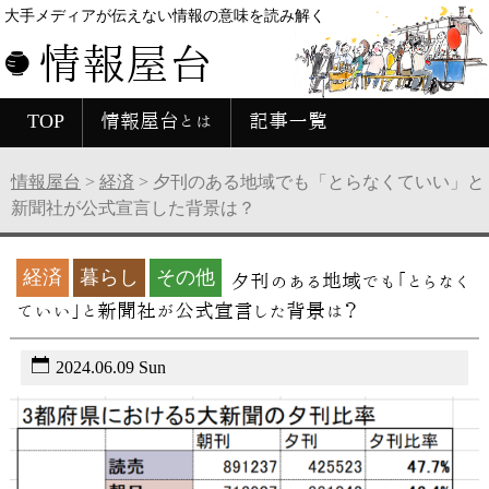
大手メディアが伝えない情報の意味を読み解く
情報屋台
TOP
情報屋台とは
記事一覧
情報屋台
>
経済
>
夕刊のある地域でも「とらなくていい」と
新聞社が公式宣言した背景は？
経済
暮らし
その他
夕刊のある地域でも「とらなく
ていい」と新聞社が公式宣言した背景は？
2024.06.09 Sun