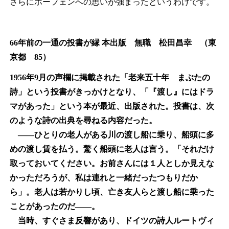
さらにホーフェンへの思いが強まったというわけです。
66
年前の一通の投書が縁 本出版 無職 松田昌幸 （東
京都 85）
1956
年9月の声欄に掲載された「老来五十年 まぶたの
詩」という投書がきっかけとなり、「『渡し』にはドラ
マがあった」という本が最近、出版された。投書は、次
のような詩の出典を尋ねる内容だった。
――ひとりの老人がある川の渡し船に乗り、船頭に多
めの渡し賃を払う。驚く船頭に老人は言う。「それだけ
取っておいてください。お前さんには１人としか見えな
かっただろうが、私は連れと一緒だったつもりだか
ら」。老人は若かりし頃、亡き友人らと渡し船に乗った
ことがあったのだ――。
当時、すぐさま反響があり、ドイツの詩人ルートヴィ