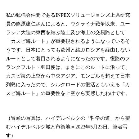
私の勉強会仲間であるINPEXソリューションズ上席研究
員の篠原建仁さんによると、ウクライナ戦争以来、ユー
ラシア大陸の東西を結ぶ陸上及び海上の交易路として
「カスピ海ルート」が重要視されるようになっているそ
うです。日本にとっても欧州と結ぶロシアを経由しない
ルートとして着目されるようになったのです。復路のフ
ランクフルト・羽田便は、まさにこのルートに沿って、
カスピ海の上空から中央アジア、モンゴルを超えて日本
列島に入ったので、シルクロードの復活ともいえる「カ
スピ海ルート」の重要性を上空から実感したわけです。
（冒頭の写真は、ハイデルベルクの「哲学の道」から望
むハイデルベルク城と市街地＝2023年5月23日、筆者写
す）