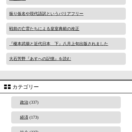
振り仮名や現代語訳というバリアフリー
戦前の亡霊たちによる皇室典範の改正
『榎本武揚と近代日本 下』八月上旬出版されました
大石芳野『あすへの記憶』を読む
カテゴリー
政治
(337)
経済
(173)