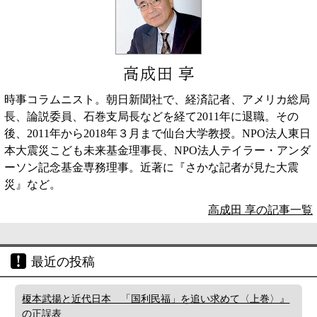
高成田 享
時事コラムニスト。朝日新聞社で、経済記者、アメリカ総局
長、論説委員、石巻支局長などを経て2011年に退職。その
後、2011年から2018年３月まで仙台大学教授。NPO法人東日
本大震災こども未来基金理事長、NPO法人テイラー・アンダ
ーソン記念基金専務理事。近著に『さかな記者が見た大震
災』など。
高成田 享の記事一覧
最近の投稿
榎本武揚と近代日本 「国利民福」を追い求めて〈上巻〉』
の正誤表