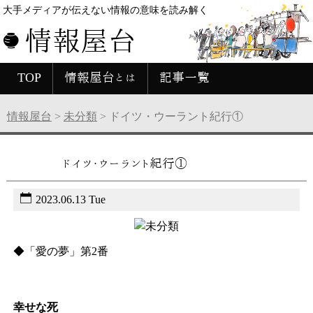
大手メディアが伝えない情報の意味を読み解く
情報屋台
TOP
情報屋台とは
記事一覧
情報屋台
>
未分類
>
ドイツ・ウーラント紀行①
未分類
ドイツ・ウーラント紀行①
2023.06.13 Tue
◆「愛の夢」第2番
幸せな死