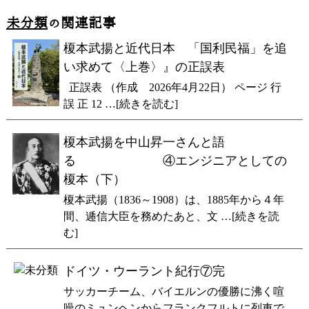
未分類
の関連記事
榎本武揚と近代日本 「国利民福」を追
い求めて〈上巻〉』の正誤表
正誤表 （作成 2026年4月22日） ページ 行
誤 正 12 …[続きを読む]
榎本武揚を中山昇一さんと語
る ④エンジニアとしての
榎本（下）
榎本武揚（1836～1908）は、1885年から４年
間、逓信大臣を務めたあと、文 …[続きを読
む]
ドイツ・ウーラント紀行⑦完
サッカーチーム、バイエルンの優勝に沸く喧
噪のミュンヘンからフランクフルトに列車で