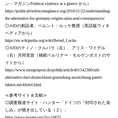
ン・マガジンPolitical violence at a glance から）
https://politicalviolenceataglance.org/2016/11/22/understanding-
the-alternative-for-germany-origins-aims-and-consequences/
◎AfDの創設者、ベルント・ルッケ教授（英語版ウィキ
ペディアから）
https://en.wikipedia.org/wiki/Bernd_Lucke
◎AfDのティノ・クルパラ（左）、アリス・ワイデル
（右）共同党首（独紙ベルリナー・モルゲンポストのサ
イトから）
https://www.morgenpost.de/politik/article401542360/afd-
alternative-fuer-deutschland-gruendung-ausrichtung-partei-
fakten-steckbrief.html
≪参考サイト＆文献≫
◎調査報道サイト・ハンター「ドイツの『封印された哀
しみ』が噴き出している（２）」
https://news-hunter.org/?p=24875