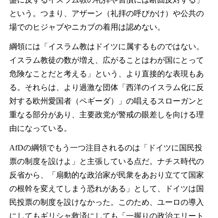
という。つまり、アザーン（礼拝の呼びかけ）や公共の
場でのヒジャブやニカブの着用は認めない。
綱領には「イスラム教はドイツに属するものではない。
イスラム教徒の数が増え、広がることはわが国にとって
危険なことだと考える」という、より直接的な表現もあ
る。それらは、より過激な団体「西洋のイスラム化に反
対する欧州愛国者（ペギーダ）」の唱えるスローガンと
重なる部分があり、主要政党が警戒の眼差しを向ける理
由になっている。
AfDの綱領でもう一つ注目されるのは「ドイツに国民投
票の制度を設けよ」と主張している点だ。ナチス時代の
反省から、「扇動的な政治家が民衆をあおり立てて国家
の根幹を変えてしまう恐れがある」として、ドイツは国
民投票の制度を設けなかった。このため、ユーロの導入
にしてもギリシャ救済にしても「一握りの政治エリート