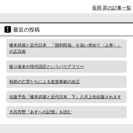
長岡 昇の記事一覧
最近の投稿
榎本武揚と近代日本 「国利民福」を追い求めて〈上巻〉』
の正誤表
振り仮名や現代語訳というバリアフリー
戦前の亡霊たちによる皇室典範の改正
出版予告『榎本武揚と近代日本 下』八月上旬出版されます
大石芳野『あすへの記憶』を読む