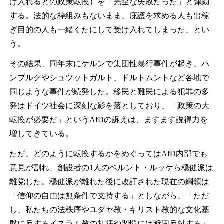
け入れるとの政策転換）を「完全な失敗だった」と弾劾
する。法的な枠組みもないまま、庇護を求める人も出稼
ぎ目的の人も一緒くたにして受け入れてしまった、とい
う。
その結果、同年末にケルンで集団性暴行事件が起き、ハ
ンブルクやシュツットガルト、ドルトムントなど各地で
同じような事件が続発した。移民と難民による犯罪の多
発はドイツ社会に深刻な影を落としており、「政策の大
転換が必要だ」というAfDの訴えは、ますます説得力を
増してきている。
ただ、どのように転換するかをめぐってはAfD内部でも
意見が割れ、創設者の1人のベルント・ルッケら穏健派は
離党した。穏健派が離れた後に改訂された現在の綱領は
「信仰の自由は無条件で支持する」としながら、「ただ
し、私たちの法秩序やユダヤ教・キリスト教的な文化基
盤に反するイスラム教の礼拝や習慣には断固反対する」