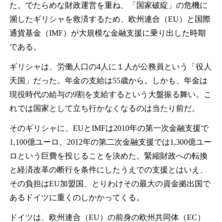
た。でたらめな財政運営を重ね、「国家破綻」の危機に
瀕したギリシャを救済するため、欧州連合（EU）と国際
通貨基金（IMF）が大規模な金融支援に乗り出した時期
である。
ギリシャは、労働人口の4人に１人が公務員という「役人
天国」だった。年金の支給は55歳から。しかも、年金は
現役時代の給与の9割を支給するという大盤振る舞い。こ
れでは国家として立ち行かなくなるのは当たり前だ。
そのギリシャに、EUとIMFは2010年の第一次金融支援で
1,100億ユーロ、2012年の第二次金融支援では1,300億ユー
ロという巨費を投じることを決めた。緊縮財政への転換
と経済改革の断行を条件にしたうえでの支援とはいえ、
その負担はEU加盟国、とりわけその最大の資金拠出国で
あるドイツに重くのしかかってくる。
ドイツは、欧州連合（EU）の前身の欧州共同体（EC）