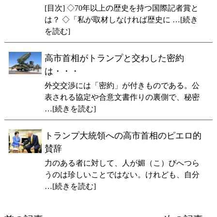
[目次] ◇70年以上の歴史を持つ国際記者賞と
は？ ◇「私が取材しなければ歴史に …[続き
を読む]
高市首相がトランプと交わした密約
は・・・
外交交渉には「密約」が付きものである。公
表される協定や合意文書作りの裏側で、秘密
…[続きを読む]
トランプ大統領への高市首相のピエロ的
賛辞
力のある者に対して、人が媚（こ）びへつら
うのは珍しいことではない。けれども、自分
…[続きを読む]