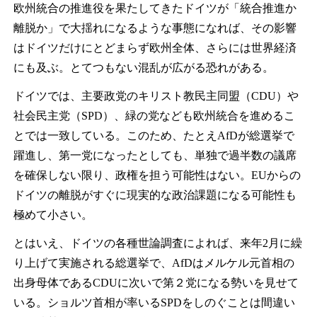
欧州統合の推進役を果たしてきたドイツが「統合推進か
離脱か」で大揺れになるような事態になれば、その影響
はドイツだけにとどまらず欧州全体、さらには世界経済
にも及ぶ。とてつもない混乱が広がる恐れがある。
ドイツでは、主要政党のキリスト教民主同盟（CDU）や
社会民主党（SPD）、緑の党なども欧州統合を進めるこ
とでは一致している。このため、たとえAfDが総選挙で
躍進し、第一党になったとしても、単独で過半数の議席
を確保しない限り、政権を担う可能性はない。EUからの
ドイツの離脱がすぐに現実的な政治課題になる可能性も
極めて小さい。
とはいえ、ドイツの各種世論調査によれば、来年2月に繰
り上げて実施される総選挙で、AfDはメルケル元首相の
出身母体であるCDUに次いで第２党になる勢いを見せて
いる。ショルツ首相が率いるSPDをしのぐことは間違い