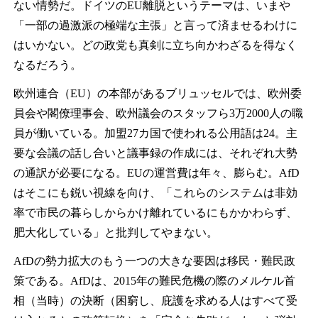
ない情勢だ。ドイツのEU離脱というテーマは、いまや
「一部の過激派の極端な主張」と言って済ませるわけに
はいかない。どの政党も真剣に立ち向かわざるを得なく
なるだろう。
欧州連合（EU）の本部があるブリュッセルでは、欧州委
員会や閣僚理事会、欧州議会のスタッフら3万2000人の職
員が働いている。加盟27カ国で使われる公用語は24。主
要な会議の話し合いと議事録の作成には、それぞれ大勢
の通訳が必要になる。EUの運営費は年々、膨らむ。AfD
はそこにも鋭い視線を向け、「これらのシステムは非効
率で市民の暮らしからかけ離れているにもかかわらず、
肥大化している」と批判してやまない。
AfDの勢力拡大のもう一つの大きな要因は移民・難民政
策である。AfDは、2015年の難民危機の際のメルケル首
相（当時）の決断（困窮し、庇護を求める人はすべて受