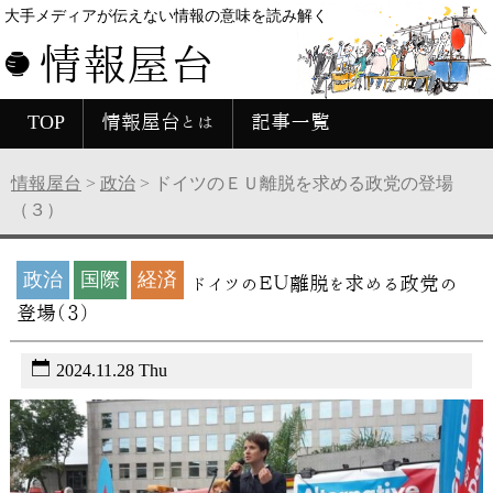
大手メディアが伝えない情報の意味を読み解く
情報屋台
TOP
情報屋台とは
記事一覧
情報屋台
>
政治
>
ドイツのＥＵ離脱を求める政党の登場
（３）
政治
国際
経済
ドイツのＥＵ離脱を求める政党の
登場（３）
2024.11.28 Thu