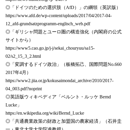
◎「ドイツのための選択肢（AfD）」の綱領（英訳版）
https://www.afd.de/wp-content/uploads/2017/04/2017-04-
12_afd-grundsatzprogramm-englisch_web.pdf
◎「ギリシャ問題とユーロ圏の構造強化（内閣府の公式
サイトから）
https://www5.cao.go.jp/j-j/sekai_chouryuu/sa15-
02/s2_15_3_2.html
◎「変調するドイツ政治」（板橋拓己、国際問題No.660
2017年4月）
https://www2.jiia.or.jp/kokusaimondai_archive/2010/2017-
04_003.pdf?noprint
◎英語版ウィキペディア「ベルント・ルッケ Bernd
Lucke」
https://en.wikipedia.org/wiki/Bernd_Lucke
◎「共通農業政策の財政と加盟国の農家経済」（石井圭
一・東北大学大学院准教授）