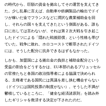
の時代から、巨額の資金を拠出してその運営を支えてき
た。少し乱暴に言えば、自動車や鉄鋼製品の輸出でドイ
ツが稼いだ金でフランスなどに潤沢な農業補助金を回
し、それらの国々を支えてきたという側面がある。誰も
口に出しては言わないが、それは第２次大戦を引き起こ
したドイツによる「隠れた戦後賠償」という性格も帯び
ていた。戦争に敗れ、ホロコーストで断罪されたドイツ
には、そうした配分に抗弁できるはずもなかった。
しかも、加盟国による拠出金の負担と補助金配分という
受益の割合をどうするかは、EU本部のあるブリュッセル
の官僚たちと各国の政治指導者による協議で決められ
る。主権者である国民には異議を差し挟む機会すらない
（ドイツには国民投票の制度がない）。そうした不満が
鬱積しているところに、「健全な経済諸原則」を踏み外
したギリシャを救済する決定が下されたのだ。