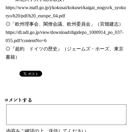
https://www.maff.go.jp/j/kokusai/kokusei/kaigai_nogyo/k_syoku
ryo/h20/pdf/h20_europe_04.pdf
◎「欧州理事会、閣僚会議、欧州委員会」（宮畑建志）
https://dl.ndl.go.jp/view/download/digidepo_1000914_po_037-
055.pdf?contentNo=6
◎『超約 ドイツの歴史』（ジェームズ・ホーズ、東京
書籍）
コメントする
内容をご確認の上、送信してください。