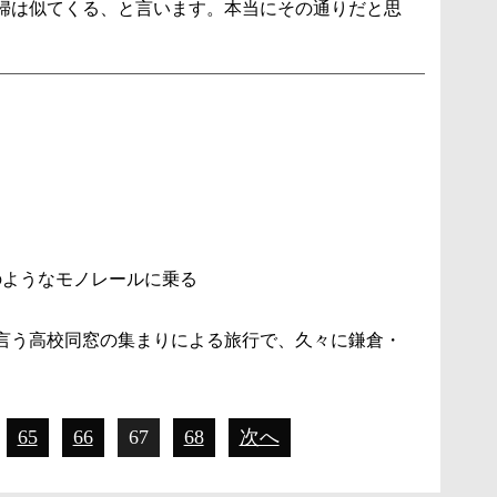
婦は似てくる、と言います。本当にその通りだと思
のようなモノレールに乗る
と言う高校同窓の集まりによる旅行で、久々に鎌倉・
65
66
67
68
次へ