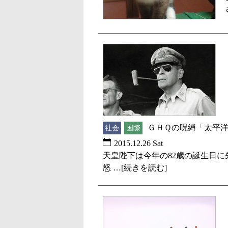
ＧＨＱの呪縛「太平
社会
国際
2015.12.26 Sat
天皇陛下は今年の82歳の誕生日
怒 …[続きを読む]