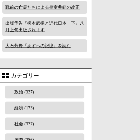
戦前の亡霊たちによる皇室典範の改正
出版予告『榎本武揚と近代日本 下』八
月上旬出版されます
大石芳野『あすへの記憶』を読む
カテゴリー
政治
(337)
経済
(173)
社会
(337)
国際
(286)