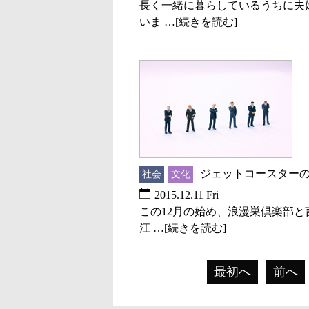
長く一緒に暮らしているうちに夫
いま …[続きを読む]
ジェットコースター
社会
文化
2015.12.11 Fri
この12月の始め、浪漫巣倶楽部
江 …[続きを読む]
最初へ
前へ