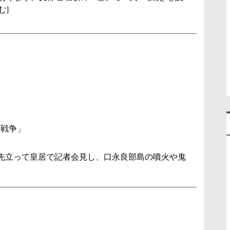
む]
洋戦争」
に先立って皇居で記者会見し、口永良部島の噴火や鬼