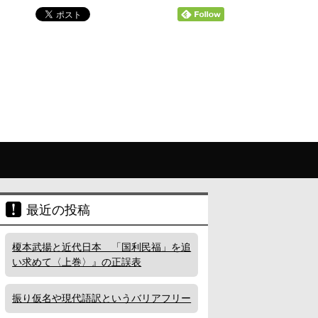
最近の投稿
榎本武揚と近代日本 「国利民福」を追
い求めて〈上巻〉』の正誤表
振り仮名や現代語訳というバリアフリー