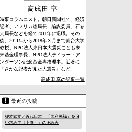
高成田 享
時事コラムニスト。朝日新聞社で、経済
記者、アメリカ総局長、論説委員、石巻
支局長などを経て2011年に退職。その
後、2011年から2018年３月まで仙台大学
教授。NPO法人東日本大震災こども未
来基金理事長、NPO法人テイラー・ア
ンダーソン記念基金専務理事。近著に
『さかな記者が見た大震災』など。
高成田 享の記事一覧
最近の投稿
榎本武揚と近代日本 「国利民福」を追
い求めて〈上巻〉』の正誤表