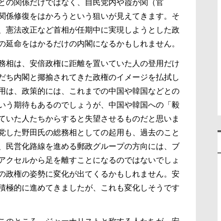
との関係だけではなく、自民党内や霞が関（官
関係修復をはかろうという狙いが見えてきます。そ
、憲法改正など首相が任期中に実現しようとした政
の延命をはかるだけの内閣になるかもしれません。
務相は、安倍政権に距離を置いていた人の登用だけ
だち内閣と揶揄されてきた政権のイメージを払拭し
用は、政策的には、これまでの中国や韓国などとの
いう期待もあるのでしょうが、中国や韓国への「毅
ていた人たちからすると失望させるものだと思いま
党した野田氏の総務相としての起用も、過去のこと
、民営化路線を進める郵政グループの方向には、ブ
アクセルから足を離すことになるのではないでしょ
の政権の姿勢に変化が出てくるかもしれません。安
積極的に進めてきましたが、これも変化しそうです