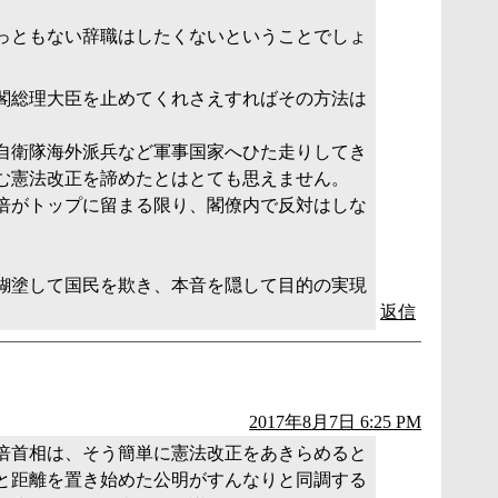
っともない辞職はしたくないということでしょ
閣総理大臣を止めてくれさえすればその方法は
自衛隊海外派兵など軍事国家へひた走りしてき
む憲法改正を諦めたとはとても思えません。
倍がトップに留まる限り、閣僚内で反対はしな
糊塗して国民を欺き、本音を隠して目的の実現
。
返信
2017年8月7日 6:25 PM
倍首相は、そう簡単に憲法改正をあきらめると
と距離を置き始めた公明がすんなりと同調する