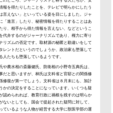
このところ、ジャーナリストと称する人たちが、安
情報を得たりしたことを、テレビで明らかにしたう
は言えない」といっている姿を目にしました。ジャ
に「進言」したり、秘密情報を得たりすることはあ
たり、相手から得た情報を言えない、などというこ
を代弁するのがジャーナリズムであり、権力に寄り
ナリズムの否定です。取材源の秘匿と勘違いをして
タレントだというのでしょうか、政治家も堕落して
る人たちも堕落しているようです。
氏や農水相の斎藤健氏、防衛相の小野寺五典氏は、
事だと思いますが、林氏は文科省と官邸との関係修
係修復が第一でしょう。文科省は８月末にも、加計
うかの決定をすることになっています。いくつも疑
が認められれば、教育行政に禍根を残すのは明らか
がないとしても、国会で提起された疑問に対して、
っているような人物が経営する大学に獣医学部の運