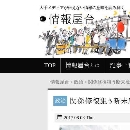
大手メディアが伝えない情報の意味を読み解く
情報屋台
TOP
情報屋台とは
記事一
情報屋台
>
政治
>
関係修復狙う断末
関係修復狙う断末
政治
2017.08.03 Thu