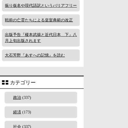
振り仮名や現代語訳というバリアフリー
戦前の亡霊たちによる皇室典範の改正
出版予告『榎本武揚と近代日本 下』八
月上旬出版されます
大石芳野『あすへの記憶』を読む
カテゴリー
政治
(337)
経済
(173)
社会
(337)