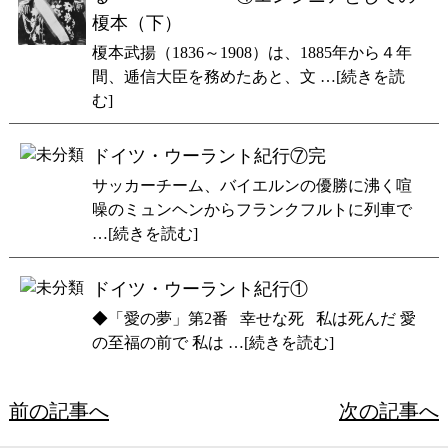
榎本（下）
榎本武揚（1836～1908）は、1885年から４年
間、逓信大臣を務めたあと、文 …[続きを読
む]
ドイツ・ウーラント紀行⑦完
サッカーチーム、バイエルンの優勝に沸く喧
噪のミュンヘンからフランクフルトに列車で
…[続きを読む]
ドイツ・ウーラント紀行①
◆「愛の夢」第2番 幸せな死 私は死んだ 愛
の至福の前で 私は …[続きを読む]
前の記事へ
次の記事へ