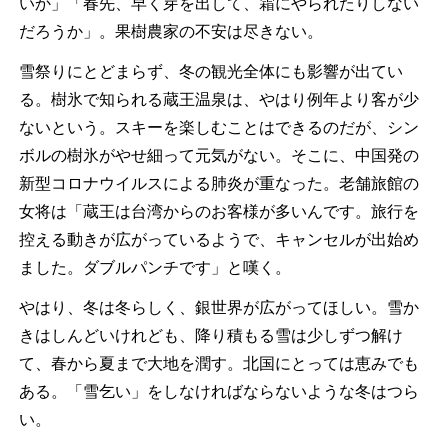
いか」「春先、早く芽を出して、霜にやられたりしない
だろうか」。果樹農家の不安は尽きない。
雪祭りにとどまらず、冬の観光全体にも影響が出てい
る。樹氷で知られる蔵王温泉は、やはり例年より客が少
ないという。スキーを楽しむことはできるのだが、シン
ボルの樹氷がやせ細って元気がない。そこに、中国発の
新型コロナウイルスによる肺炎が重なった。老舗旅館の
女将は「蔵王は台湾からのお客様が多いんです。旅行を
控える動きが広がっているようで、キャンセルが出始め
ました。ダブルパンチです」と嘆く。
やはり、冬は冬らしく、銀世界が広がってほしい。雪か
きはしんどいけれども、降り積もる雪は少しずつ解け
て、春から夏まで大地を潤す。北国にとっては恵みでも
ある。「雪乞い」をしなければならないような冬はつら
い。