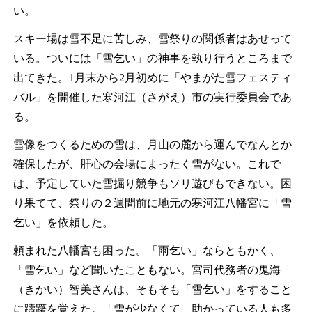
い。
スキー場は雪不足に苦しみ、雪祭りの関係者はあせって
いる。ついには「雪乞い」の神事を執り行うところまで
出てきた。1月末から2月初めに「やまがた雪フェスティ
バル」を開催した寒河江（さがえ）市の実行委員会であ
る。
雪像をつくるための雪は、月山の麓から運んでなんとか
確保したが、肝心の会場にまったく雪がない。これで
は、予定していた雪掘り競争もソリ遊びもできない。困
り果てて、祭りの２週間前に地元の寒河江八幡宮に「雪
乞い」を依頼した。
頼まれた八幡宮も困った。「雨乞い」ならともかく、
「雪乞い」など聞いたこともない。宮司代務者の鬼海
（きかい）智美さんは、そもそも「雪乞い」をすること
に躊躇を覚えた。「雪が少なくて、助かっている人も多