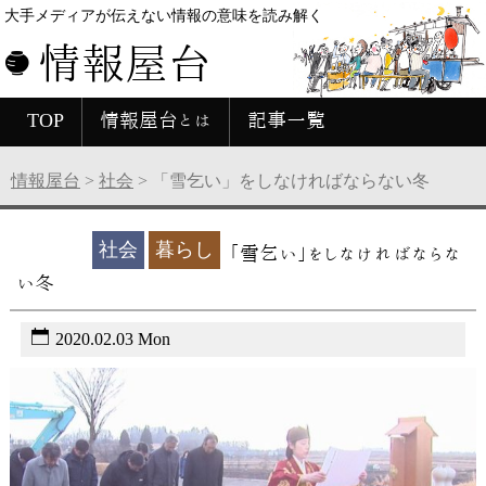
大手メディアが伝えない情報の意味を読み解く
情報屋台
TOP
情報屋台とは
記事一覧
情報屋台
>
社会
>
「雪乞い」をしなければならない冬
未分類
社会
暮らし
「雪乞い」をしなければならな
い冬
2020.02.03 Mon