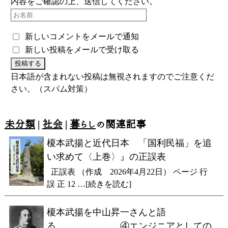
内容をご確認の上、送信してください。
新しいコメントをメールで通知
新しい投稿をメールで受け取る
日本語が含まれない投稿は無視されますのでご注意くだ
さい。（スパム対策）
未分類
|
社会
|
暮らし
の関連記事
榎本武揚と近代日本 「国利民福」を追
い求めて〈上巻〉』の正誤表
正誤表 （作成 2026年4月22日） ページ 行
誤 正 12 …[続きを読む]
榎本武揚を中山昇一さんと語
る ④エンジニアとしての