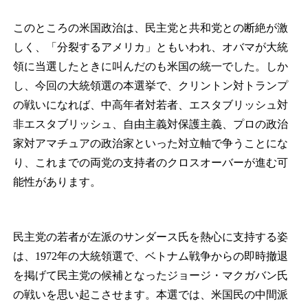
このところの米国政治は、民主党と共和党との断絶が激
しく、「分裂するアメリカ」ともいわれ、オバマが大統
領に当選したときに叫んだのも米国の統一でした。しか
し、今回の大統領選の本選挙で、クリントン対トランプ
の戦いになれば、中高年者対若者、エスタブリッシュ対
非エスタブリッシュ、自由主義対保護主義、プロの政治
家対アマチュアの政治家といった対立軸で争うことにな
り、これまでの両党の支持者のクロスオーバーが進む可
能性があります。
民主党の若者が左派のサンダース氏を熱心に支持する姿
は、1972年の大統領選で、ベトナム戦争からの即時撤退
を掲げて民主党の候補となったジョージ・マクガバン氏
の戦いを思い起こさせます。本選では、米国民の中間派