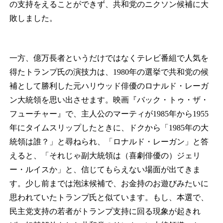
の支持をえることができず、共和党のニクソン候補に大
敗しました。
一方、億万長者というだけではなくテレビ番組で人気を
得たトランプ氏の演技力は、1980年の選挙で共和党の候
補として勝利した元ハリウッド俳優のロナルド・レーガ
ン大統領を思い出させます。映画『バック・トゥ・ザ・
フューチャー』で、主人公のマーティが1985年から1955
年にタイムスリップしたときに、ドクから「1985年の大
統領は誰？」と尋ねられ、「ロナルド・レーガン」と答
えると、「それじゃ副大統領は（喜劇俳優の）ジェリ
ー・ルイスか」と、信じてもらえない場面が出てきま
す。少し前までは泡沫候補で、お金持のお遊びみたいに
思われていたトランプ氏と似ています。もし、本選で、
民主党支持の若者がトランプ支持に回る現象が起きれ