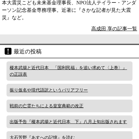
本大震災こども未来基金理事長、NPO法人テイラー・アンダ
ーソン記念基金専務理事。近著に『さかな記者が見た大震
災』など。
高成田 享の記事一覧
最近の投稿
榎本武揚と近代日本 「国利民福」を追い求めて〈上巻〉』
の正誤表
振り仮名や現代語訳というバリアフリー
戦前の亡霊たちによる皇室典範の改正
出版予告『榎本武揚と近代日本 下』八月上旬出版されます
大石芳野『あすへの記憶』を読む