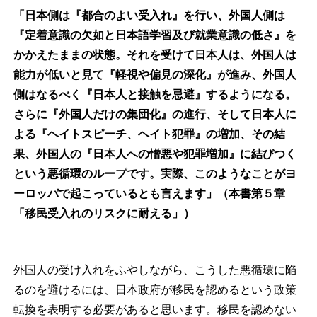
「日本側は『都合のよい受入れ』を行い、外国人側は
『定着意識の欠如と日本語学習及び就業意識の低さ』を
かかえたままの状態。それを受けて日本人は、外国人は
能力が低いと見て『軽視や偏見の深化』が進み、外国人
側はなるべく『日本人と接触を忌避』するようになる。
さらに『外国人だけの集団化』の進行、そして日本人に
よる『ヘイトスピーチ、ヘイト犯罪』の増加、その結
果、外国人の『日本人への憎悪や犯罪増加』に結びつく
という悪循環のループです。実際、このようなことがヨ
ーロッパで起こっているとも言えます」（本書第５章
「移民受入れのリスクに耐える」）
外国人の受け入れをふやしながら、こうした悪循環に陥
るのを避けるには、日本政府が移民を認めるという政策
転換を表明する必要があると思います。移民を認めない