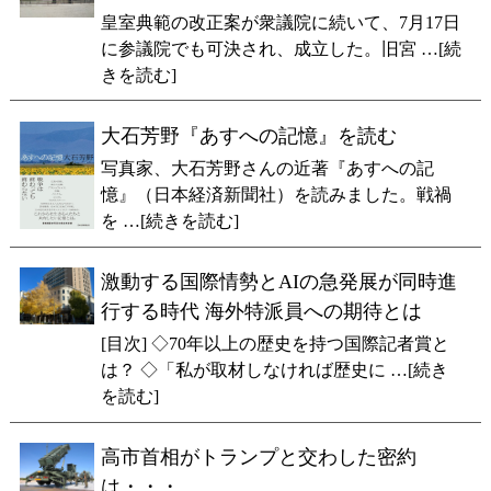
皇室典範の改正案が衆議院に続いて、7月17日
に参議院でも可決され、成立した。旧宮 …[続
きを読む]
大石芳野『あすへの記憶』を読む
写真家、大石芳野さんの近著『あすへの記
憶』（日本経済新聞社）を読みました。戦禍
を …[続きを読む]
激動する国際情勢とAIの急発展が同時進
行する時代 海外特派員への期待とは
[目次] ◇70年以上の歴史を持つ国際記者賞と
は？ ◇「私が取材しなければ歴史に …[続き
を読む]
高市首相がトランプと交わした密約
は・・・