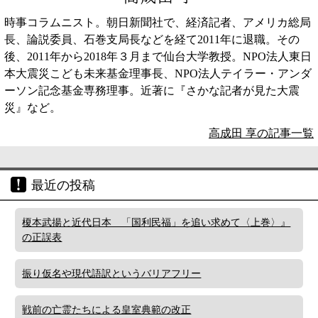
時事コラムニスト。朝日新聞社で、経済記者、アメリカ総局
長、論説委員、石巻支局長などを経て2011年に退職。その
後、2011年から2018年３月まで仙台大学教授。NPO法人東日
本大震災こども未来基金理事長、NPO法人テイラー・アンダ
ーソン記念基金専務理事。近著に『さかな記者が見た大震
災』など。
高成田 享の記事一覧
最近の投稿
榎本武揚と近代日本 「国利民福」を追い求めて〈上巻〉』
の正誤表
振り仮名や現代語訳というバリアフリー
戦前の亡霊たちによる皇室典範の改正