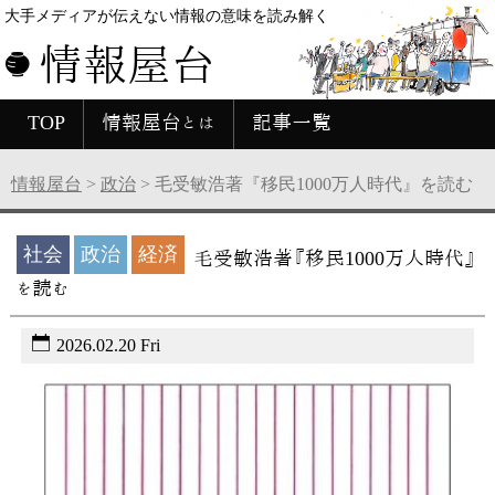
大手メディアが伝えない情報の意味を読み解く
情報屋台
TOP
情報屋台とは
記事一覧
情報屋台
>
政治
>
毛受敏浩著『移民1000万人時代』を読む
社会
政治
経済
毛受敏浩著『移民1000万人時代』
を読む
2026.02.20 Fri