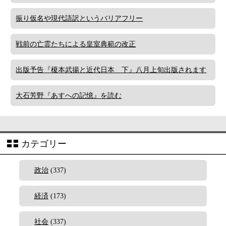
振り仮名や現代語訳というバリアフリー
戦前の亡霊たちによる皇室典範の改正
出版予告『榎本武揚と近代日本 下』八月上旬出版されます
大石芳野『あすへの記憶』を読む
カテゴリー
政治
(337)
経済
(173)
社会
(337)