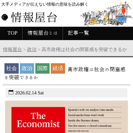
大手メディアが伝えない情報の意味を読み解く
情報屋台
TOP
情報屋台とは
記事一覧
情報屋台
>
政治
>
高市政権は社会の閉塞感を突破できるか
社会
政治
国際
経済
高市政権は社会の閉塞感
を突破できるか
2026.02.14 Sat