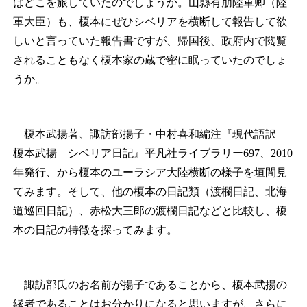
はどこを旅していたのでしょうか。山縣有朋陸軍卿（陸
軍大臣）も、榎本にぜひシベリアを横断して報告して欲
しいと言っていた報告書ですが、帰国後、政府内で閲覧
されることもなく榎本家の蔵で密に眠っていたのでしょ
うか。
榎本武揚著、諏訪部揚子・中村喜和編注『現代語訳
榎本武揚 シベリア日記』平凡社ライブラリー697、2010
年発行、から榎本のユーラシア大陸横断の様子を垣間見
てみます。そして、他の榎本の日記類（渡欄日記、北海
道巡回日記）、赤松大三郎の渡欄日記などと比較し、榎
本の日記の特徴を探ってみます。
諏訪部氏のお名前が揚子であることから、榎本武揚の
縁者であることはお分かりになると思いますが、さらに