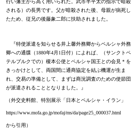
行い藩主から高く用いられた。武市半平太の指示で暗殺
される）の長男です。父が暗殺された後、母親が病死し
たため、従兄の後藤象二郎に扶助されました。
『特使派遣を知らせる井上馨外務卿からペルシャ外務
卿への通牒（1880年4⽉1⽇付）によれば、（サンクトペ
テルブルクでの）榎本公使とペルシャ国王との会⾒
＊
を
きっかけとして、両国間に通商協定を結ぶ機運が⽣ま
れ、交易の準備として、まずは商況調査のための使節団
が派遣されることとなりました。』
（外交史料館、特別展示「日本とペルシャ・イラン」
https://www.mofa.go.jp/mofaj/ms/da/page25_000037.html
から引用）