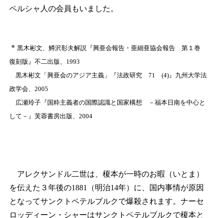
ペルシャ人の会員もいました。
＊
黒木彬文、鱒沢彰夫解説『興亜会報告・亜細亜協会報告 第１巻
復刻版』不二出版、1993
黒木彬文「興亜会のアジア主義」『法政研究 71 (4)』九州大学法
政学会、2005
広瀬玲子『国粋主義者の国際認識と国家構想 －福本日南を中心と
して－』芙蓉書房出版、2004
アレクサンドル二世は、榎本が一時のお暇（いとま）
を伝えた３年後の1881（明治14年）に、国内事情が原因
となってサンクトペテルブルクで爆殺されます。ナーセ
ロッディーン・シャーはサンクトペテルブルクで榎本と