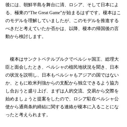
後には、朝鮮半島を舞台に清、ロシア、そして日本によ
る、極東の“The Great Game”が始まるはずです。榎本はこ
のモデルを理解していましたが、このモデルを推進する
べきだと考えていたか否かは、以降、榎本の帰国後の言
動から検討します。
榎本はサンクトペテルブルクでペルシャ国王、総理大
臣と面会したとき、ペルシャの植民地状況を聞き、日本
の状況を説明し、日本もペルシャもアジアの国ではない
か、ともに欧米列強からの支配から独立できるよう協力
し合おうと盛り上げ、まずは人的交流、交易から交際を
始めましょうと提案をしたので、ロシア駐在ペルシャ公
使から通商条約締結に関する連絡が榎本に入ることにな
ったと考えられます。