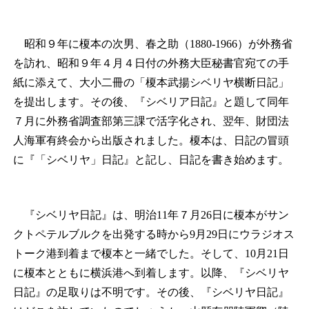
昭和９年に榎本の次男、春之助（1880‐1966）が外務省
を訪れ、昭和９年４月４日付の外務大臣秘書官宛ての手
紙に添えて、大小二冊の「榎本武揚シベリヤ横断日記」
を提出します。その後、『シベリア日記』と題して同年
７月に外務省調査部第三課で活字化され、翌年、財団法
人海軍有終会から出版されました。榎本は、日記の冒頭
に『「シベリヤ」日記』と記し、日記を書き始めます。
『シベリヤ日記』は、明治11年７月26日に榎本がサン
クトペテルブルクを出発する時から9月29日にウラジオス
トーク港到着まで榎本と一緒でした。そして、10月21日
に榎本とともに横浜港へ到着します。以降、『シベリヤ
日記』の足取りは不明です。その後、『シベリヤ日記』