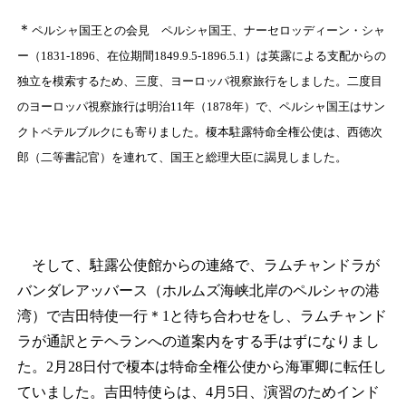
＊
ペルシャ国王との会見 ペルシャ国王、ナーセロッディーン・シャ
ー（1831‐1896、在位期間1849.9.5-1896.5.1）は英露による支配からの
独立を模索するため、三度、ヨーロッパ視察旅行をしました。二度目
のヨーロッパ視察旅行は明治11年（1878年）で、ペルシャ国王はサン
クトペテルブルクにも寄りました。榎本駐露特命全権公使は、西徳次
郎（二等書記官）を連れて、国王と総理大臣に謁見しました。
そして、駐露公使館からの連絡で、ラムチャンドラが
バンダレアッバース（ホルムズ海峡北岸のペルシャの港
湾）で吉田特使一行
＊1
と待ち合わせをし、ラムチャンド
ラが通訳とテヘランへの道案内をする手はずになりまし
た。2月28日付で榎本は特命全権公使から海軍卿に転任し
ていました。吉田特使らは、4月5日、演習のためインド