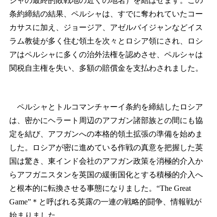
シャの最終的敗戦地の近くの地名）を結ばせます。この
条約締結の結果、ペルシャは、すでに奪われていたコー
カサスに加え、ジョージア、アゼルバイジャンなどイス
ラム教徒が多く住む領土を次々とロシア領にされ、ロシ
アはペルシャに多くの治外法権を認めさせ、ペルシャは
関税自主権を失い、多額の賠償金を支払わされました。
ペルシャとトルコマンチャーイ条約を締結したロシア
は、密かにヘラート周辺のアフガン諸部族との間にも協
定を結び、アフガンへの本格的領土拡張の準備を始めま
した。ロシアが密に進めている作戦の真意を把握した英
国は驚き、東インド会社のアフガン政策を消極的介入か
らアフガニスタンを英国の緩衝国化とする積極的介入へ
と根本的に転換させる事態になりました。“The Great
Game”
＊
と呼ばれる英露の一連の戦略的闘争、情報戦が
始まりました。