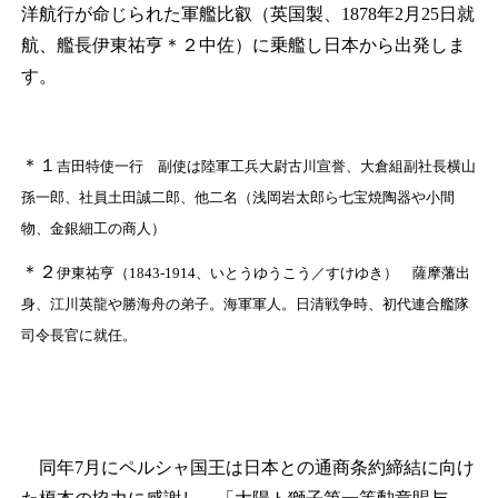
洋航行が命じられた軍艦比叡（英国製、1878年2月25日就
航、艦長伊東祐亨
＊２
中佐）に乗艦し日本から出発しま
す。
＊１
吉田特使一行 副使は陸軍工兵大尉古川宣誉、大倉組副社長横山
孫一郎、社員土田誠二郎、他二名（浅岡岩太郎ら七宝焼陶器や⼩間
物、⾦銀細⼯の商⼈）
＊２
伊東祐亨（1843‐1914、いとうゆうこう／すけゆき） 薩摩藩出
身、江川英龍や勝海舟の弟子。海軍軍人。日清戦争時、初代連合艦隊
司令長官に就任。
同年7月にペルシャ国王は日本との通商条約締結に向け