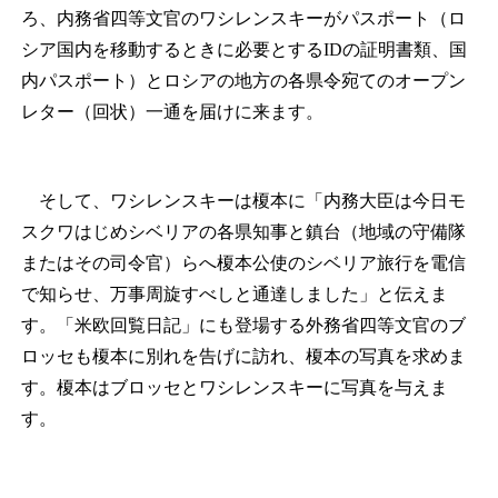
ろ、内務省四等文官のワシレンスキーがパスポート（ロ
シア国内を移動するときに必要とするIDの証明書類、国
内パスポート）とロシアの地方の各県令宛てのオープン
レター（回状）一通を届けに来ます。
そして、ワシレンスキーは榎本に「内務大臣は今日モ
スクワはじめシベリアの各県知事と鎮台（地域の守備隊
またはその司令官）らへ榎本公使のシベリア旅行を電信
で知らせ、万事周旋すべしと通達しました」と伝えま
す。「米欧回覧日記」にも登場する外務省四等文官のブ
ロッセも榎本に別れを告げに訪れ、榎本の写真を求めま
す。榎本はブロッセとワシレンスキーに写真を与えま
す。