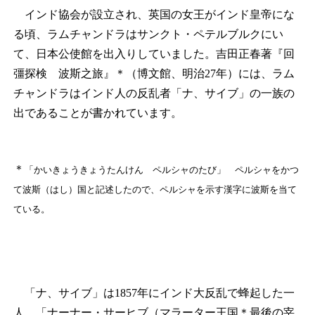
インド協会が設立され、英国の女王がインド皇帝にな
る頃、ラムチャンドラはサンクト・ペテルブルクにい
て、日本公使館を出入りしていました。吉田正春著『回
彊探検 波斯之旅』
＊
（博文館、明治27年）には、ラム
チャンドラはインド人の反乱者「ナ、サイブ」の一族の
出であることが書かれています。
＊
「かいきょうきょうたんけん ペルシャのたび」 ペルシャをかつ
て波斯（はし）国と記述したので、ペルシャを示す漢字に波斯を当て
ている。
「ナ、サイブ」は1857年にインド大反乱で蜂起した一
人、「ナーナー・サーヒブ（マラーター王国
＊
最後の宰