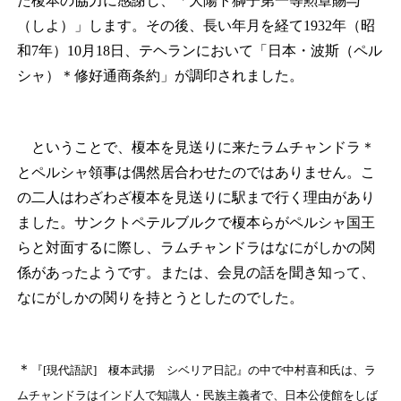
た榎本の協力に感謝し、「⼤陽ト獅⼦第⼀等勲章賜与
（しよ）」します。その後、長い年月を経て1932年（昭
和7年）10月18日、テヘランにおいて「日本・波斯（ペル
シャ）
＊
修好通商条約」が調印されました。
ということで、榎本を見送りに来たラムチャンドラ
＊
とペルシャ領事は偶然居合わせたのではありません。こ
の二人はわざわざ榎本を見送りに駅まで行く理由があり
ました。サンクトペテルブルクで榎本らがペルシャ国王
らと対面するに際し、ラムチャンドラはなにがしかの関
係があったようです。または、会見の話を聞き知って、
なにがしかの関りを持とうとしたのでした。
＊
『[現代語訳] 榎本武揚 シベリア日記』の中で中村喜和氏は、ラ
ムチャンドラはインド人で知識人・民族主義者で、日本公使館をしば