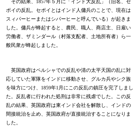
その結果、1857年５月に「インド大反乱」（旧名、セ
ポイの反乱。セポイとはインド人傭兵のことで、現在は
スィパーヒーまたはシパーヒーと呼んでいる）が起きま
した。傭兵が蜂起すると、農民、職人、商店主、日雇い
労働者、ザミンダール（村落支配者、土地所有者）ら一
般民衆が蜂起しました。
英国政府はペルシャでの反乱や清の太平天国の乱に対
応していた軍隊をインドに移動させ、グルカ兵やシク族
を味方につけ、1859年1月にこの反乱の鎮圧を完了しまし
た。反乱者に行われた処刑は非常に残虐でした。この反
乱の結果、英国政府は東インド会社を解散し、インドの
間接統治を止め、英国政府が直接統治することになりま
した。