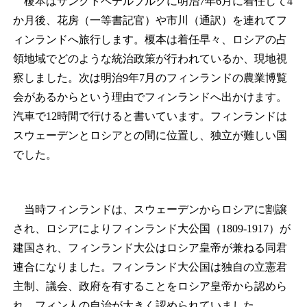
榎本はサンクトペテルブルクに明治7年6月に着任して4
か月後、花房（一等書記官）や市川（通訳）を連れてフ
ィンランドへ旅行します。榎本は着任早々、ロシアの占
領地域でどのような統治政策が行われているか、現地視
察しました。次は明治9年7月のフィンランドの農業博覧
会があるからという理由でフィンランドへ出かけます。
汽車で12時間で行けると書いています。フィンランドは
スウェーデンとロシアとの間に位置し、独立が難しい国
でした。
当時フィンランドは、スウェーデンからロシアに割譲
され、ロシアによりフィンランド大公国（1809‐1917）が
建国され、フィンランド大公はロシア皇帝が兼ねる同君
連合になりました。フィンランド大公国は独自の立憲君
主制、議会、政府を有することをロシア皇帝から認めら
れ、フィン人の自治が大きく認められていました。