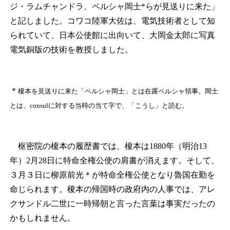
ジ・ラムチャンドラ、ペルシャ岡士*らが見送りに来た」
と記しました。コワコ陸軍大佐は、電気技術者として知
られていて、日本公使館に出向いて、大岡金太郎に写真
電気銅版の技術を教授しました。
＊
榎本を見送りに来た「ペルシャ岡士」とは在露ペルシャ領事。岡士
とは、consulに対する当時の当て字で、「こうし」と読む。
枢密院の榎本の履歴書では、榎本は1880年（明治13
年）2月28日に特命全権公使の肩書が消えます。そして、
３月３日に柳原前光
＊
が特命全権公使となり魯国在勤を
命じられます。榎本の帰国時の政府内の人事では、アレ
クサンドル二世に一時帰朝と言った言葉は事実だったの
かもしれません。