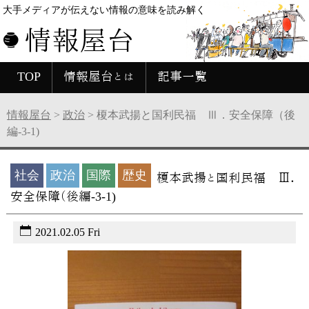
大手メディアが伝えない情報の意味を読み解く
情報屋台
TOP
情報屋台とは
記事一覧
情報屋台
>
政治
>
榎本武揚と国利民福 Ⅲ．安全保障（後
編-3-1)
社会
政治
国際
歴史
榎本武揚と国利民福 Ⅲ．
安全保障（後編-3-1)
2021.02.05 Fri