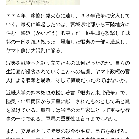
７７４年、摩擦は発火点に達し、３８年戦争に突入して
いく。最初に蜂起したのは、宮城県北部から三陸地方に
住む「海道（かいどう）蝦夷」だ。桃生城を攻撃して城
郭の一部を焼き払った。帰順した蝦夷の一部も造反し、
ヤマト側は大混乱に陥る。
蝦夷を戦争へと駆り立てたものは何だったのか。自らの
生活圏が侵食されていくことへの焦慮、ヤマト政権の官
人による収奪と腐敗、そして侮蔑だったのではないか。
近畿大学の鈴木拓也教授は著書『蝦夷と東北戦争』で、
陸奥・出羽両国から天皇に献上されたものとして馬と鷹
を挙げている。鷹狩りは当時の天皇家にとって重要な行
事の一つである。軍馬の重要性は言うまでもない。
また、交易品として陸奥の砂金や毛皮、昆布を挙げる。