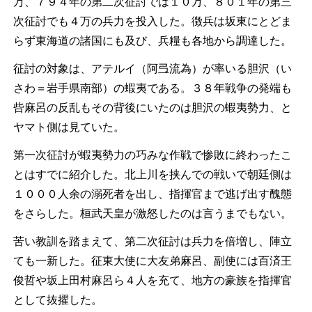
万、７９４年の第二次征討では１０万、８０１年の第三
次征討でも４万の兵力を投入した。徴兵は坂東にとどま
らず東海道の諸国にも及び、兵糧も各地から調達した。
征討の対象は、アテルイ（阿弖流為）が率いる胆沢（い
さわ＝岩手県南部）の蝦夷である。３８年戦争の発端も
呰麻呂の反乱もその背後にいたのは胆沢の蝦夷勢力、と
ヤマト側は見ていた。
第一次征討が蝦夷勢力の巧みな作戦で惨敗に終わったこ
とはすでに紹介した。北上川を挟んでの戦いで朝廷側は
１０００人余の溺死者を出し、指揮官まで逃げ出す醜態
をさらした。桓武天皇が激怒したのは言うまでもない。
苦い教訓を踏まえて、第二次征討は兵力を倍増し、陣立
ても一新した。征東大使に大友弟麻呂、副使には百済王
俊哲や坂上田村麻呂ら４人を充て、地方の豪族を指揮官
として抜擢した。