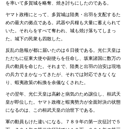
を率いて多賀城を略奪、焼き討ちにしたのである。
ヤマト政権にとって、多賀城は陸奥・出羽を支配するた
めの最大の拠点である。武器や兵糧も大量に蓄えられて
いた。それらをすべて奪われ、城も焼け落ちてしまっ
た。城下の民衆も四散した。
反乱の急報が都に届いたのは６日後である。光仁天皇は
ただちに征東大使や副使らを任命し、坂東諸国に数万の
兵の動員を命じた。それまで、陸奥と出羽の治安は現地
の兵力でまかなってきたが、それでは対応できなくな
り、蝦夷政策の転換を余儀なくされた。
その翌年、光仁天皇は高齢と病気のため譲位し、桓武天
皇が即位した。ヤマト政権と蝦夷勢力が全面対決の状態
になるのは、この桓武天皇の治世下である。
軍の動員もけた違いになる。７８９年の第一次征討で５