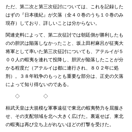
ただ、第二次と第三次征討については、これを記録した
はずの『日本後紀』が欠落（全４０巻のうち１０巻のみ
現存）しており、詳しいことは分からない。
関連史料によって、第二次征討では朝廷側が勝利したも
のの胆沢は陥落しなかったこと、坂上田村麻呂が征夷大
将軍として率いた第三次征討についても、アテルイが５
００人の蝦夷を連れて投降し、胆沢が陥落したことが分
かる程度だ（アテルイは都に連行され、８０２年に処
刑）。３８年戦争のもっとも重要な部分は、正史の欠落
によって知り得ないのである。
◇ ◇
桓武天皇は大規模な軍事遠征で東北の蝦夷勢力を屈服さ
せ、その支配領域を北へ大きく広げた。裏返せば、東北
の蝦夷は再び立ち上がれないほどの打撃を受けた。