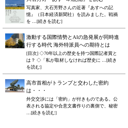
写真家、大石芳野さんの近著『あすへの記
憶』（日本経済新聞社）を読みました。戦禍
を …[続きを読む]
激動する国際情勢とAIの急発展が同時進
行する時代 海外特派員への期待とは
[目次] ◇70年以上の歴史を持つ国際記者賞と
は？ ◇「私が取材しなければ歴史に …[続き
を読む]
高市首相がトランプと交わした密約
は・・・
外交交渉には「密約」が付きものである。公
表される協定や合意文書作りの裏側で、秘密
…[続きを読む]