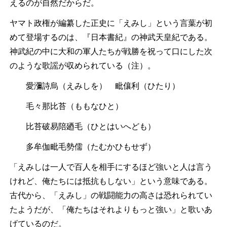
えるのが自然だからだ。
ヤマト政権が編纂した正史に「えみし」という言葉が初
めて登場するのは、『日本書紀』の神武天皇紀である。
神武紀の中に大和の軍人たちが戦勝を祝って口にした次
のような歌謡が収められている（注）。
愛瀰詩烏（えみしを） 毗儴利（ひたり）
毛々那比苔（ももなひと）
比苔破易陪廼毛（ひとはいへども）
多牟伽毗毛勢儒（たむかひもせず）
「えみしは一人で百人を相手にするほど強いと人は言う
けれど、俺たちには抵抗もしない」という意味である。
古代から、「えみし」の戦闘能力の高さは恐れられてい
たようだが、「俺たちはそれよりもっと強い」と歌いあ
げているのだ。