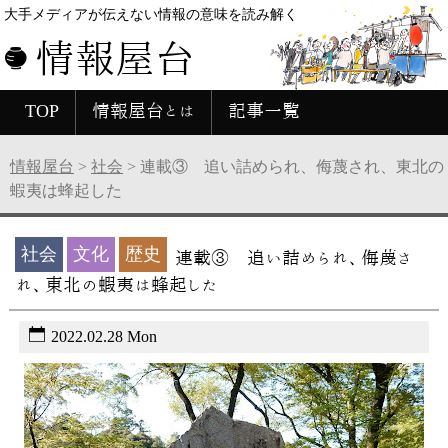
大手メディアが伝えない情報の意味を読み解く
情報屋台
TOP
情報屋台とは
記事一覧
情報屋台
>
社会
>
連載③ 追い詰められ、侮蔑され、東北の
蝦夷は蜂起した
社会
文化
歴史
連載③ 追い詰められ、侮蔑さ
れ、東北の蝦夷は蜂起した
2022.02.28 Mon