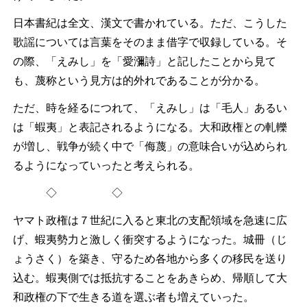
日本書紀は全文、漢文で書かれている。ただ、こうした
歌謡については言葉をそのまま借字で収録している。そ
の際、「えみし」を「愛瀰詩」と記したことから見て
も、蔑称という見方は的外れであることが分かる。
ただ、時を経るにつれて、「えみし」は「毛人」あるい
は「蝦夷」と表記されるようになる。大和政権との軋轢
が増し、戦争が続く中で「侮蔑」の意味合いが込められ
るようになっていったと考えられる。
◇ ◇
ヤマト政権は７世紀に入ると東北の支配領域を急速に広
げ、蝦夷勢力と激しく衝突するようになった。城冊（じ
ょうさく）を築き、守るため各地から多くの移民を送り
込む。蝦夷側では抵抗することをあきらめ、帰順して大
和政権の下で生きる道を選ぶ者も増えていった。