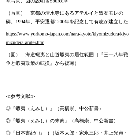
≪写真、図の説明＆Source≫
（写真） 京都の清水寺にあるアテルイと盟友モレの
碑。1994年、平安遷都1200年を記念して有志が建立した
https://www.yoritomo-japan.com/nara-kyoto/kiyomizudera/kiyo
mizudera-arutei.htm
（図） 海道蝦夷と山道蝦夷の居住範囲（『三十八年戦
争と蝦夷政策の転換』から複写）
≪参考文献≫
◎『蝦夷（えみし）』（高橋崇、中公新書）
◎『蝦夷（えみし）の末裔』（高橋崇、中公新書）
◎『日本書紀㈠』（（坂本太郎・家永三郎・井上光貞・