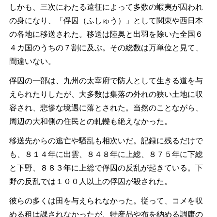
しかも、三次にわたる遠征によって多数の蝦夷が囚われ
の身になり、「俘囚（ふしゅう）」として関東や西日本
の各地に移送された。移送は陸奥と出羽を除いた全国６
４カ国のうちの７割に及ぶ。その総数は万単位と見て、
間違いない。
俘囚の一部は、九州の太宰府で防人として生きる道を与
えられたりしたが、大多数は集落の外れの狭い土地に収
容され、悲惨な境遇に落とされた。当然のことながら、
周辺の大和側の住民との軋轢も絶えなかった。
移送先からの逃亡や騒乱も相次いだ。記録に残るだけで
も、８１４年に出雲、８４８年に上総、８７５年に下総
と下野、８８３年に上総で俘囚の反乱が起きている。下
野の反乱では１００人以上の俘囚が殺された。
彼らの多くは田を与えられなかった。従って、コメを収
める租は課されなかったが、特産品や布を納める調庸の