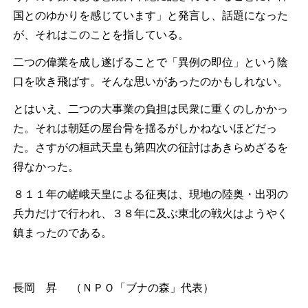
国とのゆかりを感じています」と発言し、話題になった
が、それはこのことを指している。
二つの偉業を成し遂げることで「異例の即位」という陰
口を吹き飛ばす。そんな思いがあったのかもしれない。
とはいえ、二つの大事業の負担は民衆に重くのしかかっ
た。それは朝廷の屋台骨を揺るがしかねないほどだっ
た。さすがの桓武天皇も第四次の征討はあきらめざるを
得なかった。
８１１年の嵯峨天皇による征夷は、現地の陸奥・出羽の
兵力だけで行われ、３８年に及ぶ東北の戦火はようやく
鎮まったのである。
長岡 昇 （ＮＰＯ「ブナの森」代表）