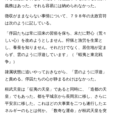
義務はあった。それも容易には納められなかった。
徴収がままならない事情について、７９８年の太政官符
は次のように記している。
「俘囚たちは常に旧来の習俗を保ち、未だに野心（荒々
しい心）を改めようとしません。狩猟と漁労を生業と
し、養蚕を知りません。それだけでなく、居住地が定ま
らず、雲のように浮遊しています」（『蝦夷と東北戦
争』）
隷属状態に追いやっておきながら、「雲のように浮遊」
と責める。俘囚たちの心が静まるわけはなかった。
桓武天皇は「征夷の天皇」であると同時に、「造都の天
皇」でもあった。都を平城京から長岡京に移し、さらに
平安京に移した。これほどの大事業を二つも遂行したエ
ネルギーのもとは何か。「数奇な運命」が桓武天皇を突