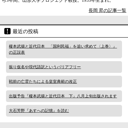
ら3年間、山形大学プロジェクト教授。1953年生まれ。
長岡 昇の記事一覧
最近の投稿
榎本武揚と近代日本 「国利民福」を追い求めて〈上巻〉』
の正誤表
振り仮名や現代語訳というバリアフリー
戦前の亡霊たちによる皇室典範の改正
出版予告『榎本武揚と近代日本 下』八月上旬出版されます
大石芳野『あすへの記憶』を読む