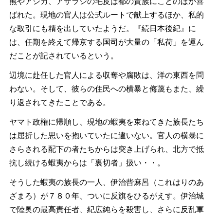
熊やアシカ、アザラシの毛皮は都の貴族にことのほか喜
ばれた。現地の官人は公式ルートで献上するほか、私的
な取引にも精を出していたようだ。『続日本後紀』に
は、任期を終えて帰京する国司が大量の「私荷」を運ん
だことが記されているという。
辺境に赴任した官人による収奪や腐敗は、洋の東西を問
わない。そして、彼らの住民への横暴と侮蔑もまた、繰
り返されてきたことである。
ヤマト政権に帰順し、現地の蝦夷を束ねてきた族長たち
は屈折した思いを抱いていたに違いない。官人の横暴に
さらされる配下の者たちからは突き上げられ、北方で抵
抗し続ける蝦夷からは「裏切者」扱い・・。
そうした蝦夷の族長の一人、伊治呰麻呂（これはりのあ
ざまろ）が７８０年、ついに反旗をひるがえす。伊治城
で陸奥の最高責任者、紀広純らを殺害し、さらに反乱軍