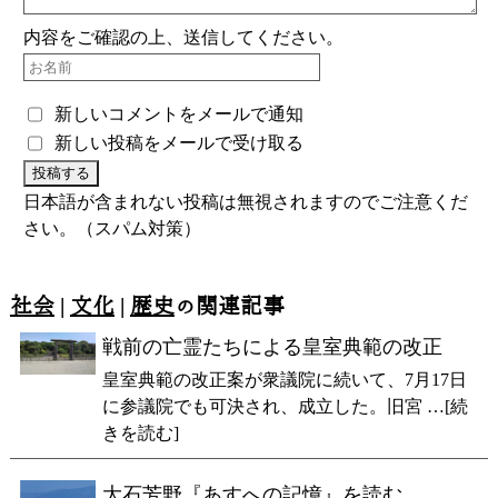
内容をご確認の上、送信してください。
新しいコメントをメールで通知
新しい投稿をメールで受け取る
日本語が含まれない投稿は無視されますのでご注意くだ
さい。（スパム対策）
社会
|
文化
|
歴史
の関連記事
戦前の亡霊たちによる皇室典範の改正
皇室典範の改正案が衆議院に続いて、7月17日
に参議院でも可決され、成立した。旧宮 …[続
きを読む]
大石芳野『あすへの記憶』を読む