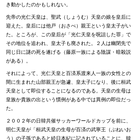
き動かしたのかもしれない。
先帝の光仁天皇は、聖武（しょうむ）天皇の娘を皇后に
迎えた。皇后には他戸（おさべ）親王という皇太子がい
た。ところが、この皇后が「光仁天皇を呪詛した罪」で
その地位を追われ、皇太子も廃された。２人は幽閉先で
同じ日に謎の死を遂げる（藤原一族による陰謀・暗殺説
がある）。
それによって、光仁天皇と百済系渡来人一族の女性との
間に生まれた山部親王が急遽、皇太子になり、後に桓武
天皇として即位することになるのである。天皇の生母は
皇族か貴族の出という慣例がある中では異例の即位だっ
た。
２００２年の日韓共催サッカーワールドカップを前に、
明仁天皇が「桓武天皇の生母が百済の武寧王（ぶねいお
う）の子孫であると続日本紀に記されていることに、韓