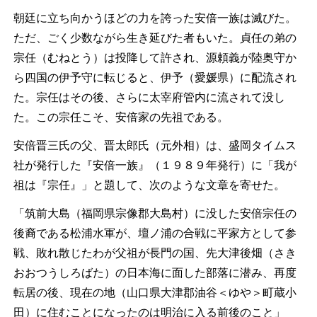
朝廷に立ち向かうほどの力を誇った安倍一族は滅びた。
ただ、ごく少数ながら生き延びた者もいた。貞任の弟の
宗任（むねとう）は投降して許され、源頼義が陸奥守か
ら四国の伊予守に転じると、伊予（愛媛県）に配流され
た。宗任はその後、さらに太宰府管内に流されて没し
た。この宗任こそ、安倍家の先祖である。
安倍晋三氏の父、晋太郎氏（元外相）は、盛岡タイムス
社が発行した『安倍一族』（１９８９年発行）に「我が
祖は『宗任』」と題して、次のような文章を寄せた。
「筑前大島（福岡県宗像郡大島村）に没した安倍宗任の
後裔である松浦水軍が、壇ノ浦の合戦に平家方として参
戦、敗れ散じたわが父祖が長門の国、先大津後畑（さき
おおつうしろばた）の日本海に面した部落に潜み、再度
転居の後、現在の地（山口県大津郡油谷＜ゆや＞町蔵小
田）に住むことになったのは明治に入る前後のこと」