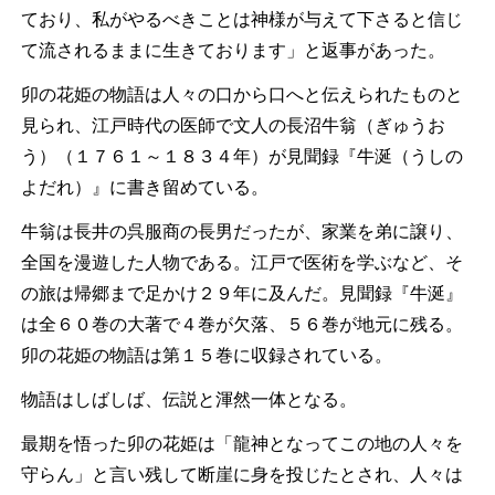
ており、私がやるべきことは神様が与えて下さると信じ
て流されるままに生きております」と返事があった。
卯の花姫の物語は人々の口から口へと伝えられたものと
見られ、江戸時代の医師で文人の長沼牛翁（ぎゅうお
う）（１７６１～１８３４年）が見聞録『牛涎（うしの
よだれ）』に書き留めている。
牛翁は長井の呉服商の長男だったが、家業を弟に譲り、
全国を漫遊した人物である。江戸で医術を学ぶなど、そ
の旅は帰郷まで足かけ２９年に及んだ。見聞録『牛涎』
は全６０巻の大著で４巻が欠落、５６巻が地元に残る。
卯の花姫の物語は第１５巻に収録されている。
物語はしばしば、伝説と渾然一体となる。
最期を悟った卯の花姫は「龍神となってこの地の人々を
守らん」と言い残して断崖に身を投じたとされ、人々は