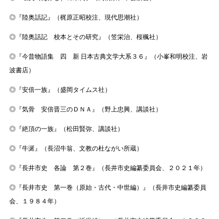
◎『陸奥話記』（梶原正昭校注、現代思潮社）
◎『陸奥話記 校本とその研究』（笠栄治、桜楓社）
◎『今昔物語集 四 新 日本古典文学大系３６』（小峯和明校注、岩
波書店）
◎『安倍一族』（盛岡タイムス社）
◎『気骨 安倍晋三のＤＮＡ』（野上忠興、講談社）
◎『絶頂の一族』（松田賢弥、講談社）
◎『牛涎』（長沼牛翁、文教の杜ながい所蔵）
◎『長井市史 各論 第２巻』（長井市史編纂委員会、２０２１年）
◎『長井市史 第一巻（原始・古代・中世編）』（長井市史編纂委員
会、１９８４年）