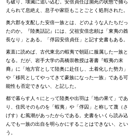
ち破り、壊滅に追い込む。安倍貞任は瀕死の状態で捕ら
えられて息絶え、息子や家臣もことごとく処刑された。
奥六郡を支配した安倍一族とは、どのような人たちだっ
たのか。『陸奥話記』には、父祖安倍忠頼は「東夷の酋
長なり」とある。「俘囚安倍貞任」と記す史書もある。
素直に読めば、古代東北の蝦夷で朝廷に服属した一族と
なる。だが、岩手大学の高橋崇教授は著書『蝦夷の末
裔』に「地方官として陸奥に赴任し、土着化した勢力」
や「移民としてやってきて豪族になった一族」である可
能性も否定できない、と記した。
都で暮らす人々にとって陸奥や出羽は「地の果て」であ
り、住民そのものを「蝦夷」や「俘囚」と称して蔑（さ
げす）む風潮があったからである。史書をいくら読み込
んでも一族の出自を明らかにすることはできない、とい
う。