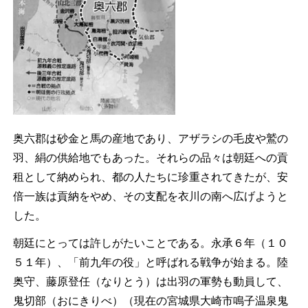
奥六郡は砂金と馬の産地であり、アザラシの毛皮や鷲の
羽、絹の供給地でもあった。それらの品々は朝廷への貢
租として納められ、都の人たちに珍重されてきたが、安
倍一族は貢納をやめ、その支配を衣川の南へ広げようと
した。
朝廷にとっては許しがたいことである。永承６年（１０
５１年）、「前九年の役」と呼ばれる戦争が始まる。陸
奥守、藤原登任（なりとう）は出羽の軍勢も動員して、
鬼切部（おにきりべ）（現在の宮城県大崎市鳴子温泉鬼