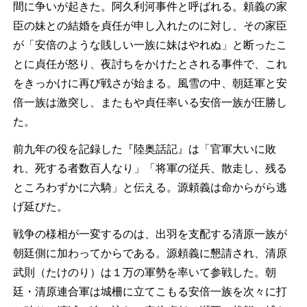
間に争いが起きた。阿久利河事件と呼ばれる。頼義の家
臣の妹との結婚を貞任が申し入れたのに対し、その家臣
が「安倍のような賎しい一族に妹はやれぬ」と断ったこ
とに貞任が怒り、夜討ちをかけたとされる事件で、これ
をきっかけに再び戦さが始まる。風雪の中、朝廷軍と安
倍一族は激突し、またもや貞任率いる安倍一族が圧勝し
た。
前九年の役を記録した『陸奥話記』は「官軍大いに敗
れ、死する者数百人なり」「将軍の従兵、散走し、残る
ところわずかに六騎」と伝える。源頼義は命からがら逃
げ延びた。
戦争の様相が一変するのは、出羽を支配する清原一族が
朝廷側に加わってからである。源頼義に懇請され、清原
武則（たけのり）は１万の軍勢を率いて参戦した。朝
廷・清原連合軍は城柵に立てこもる安倍一族を次々に打