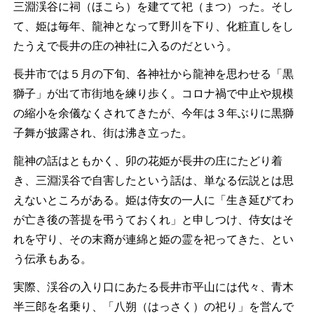
三淵渓谷に祠（ほこら）を建てて祀（まつ）った。そし
て、姫は毎年、龍神となって野川を下り、化粧直しをし
たうえで長井の庄の神社に入るのだという。
長井市では５月の下旬、各神社から龍神を思わせる「黒
獅子」が出て市街地を練り歩く。コロナ禍で中止や規模
の縮小を余儀なくされてきたが、今年は３年ぶりに黒獅
子舞が披露され、街は沸き立った。
龍神の話はともかく、卯の花姫が長井の庄にたどり着
き、三淵渓谷で自害したという話は、単なる伝説とは思
えないところがある。姫は侍女の一人に「生き延びてわ
が亡き後の菩提を弔うておくれ」と申しつけ、侍女はそ
れを守り、その末裔が連綿と姫の霊を祀ってきた、とい
う伝承もある。
実際、渓谷の入り口にあたる長井市平山には代々、青木
半三郎を名乗り、「八朔（はっさく）の祀り」を営んで