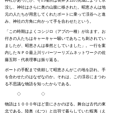
神社があったが、その場所は長井ダムの完成によって水
没し、神社はさらに奥の山腹に移された。昭恵さんは地
元の人たちが用意してくれたボートに乗って渓谷へと進
み、神社の方角に向かって手を合わせたという。
「この時期はよくコシジロ（アブの一種）が出ます。お
付きの人たちはキャーキャー騒いであちこち刺されてい
ましたが、昭恵さんは泰然としていました」。一行を案
内したＮＰＯ最上川リバーツーリズムネットワークの佐
藤五郎・代表理事は振り返る。
ボートの手配まで依頼して昭恵さんがこの地を訪れ、手
を合わせたのはなぜなのか。それは、この渓谷にまつわ
る不思議な物語を知ったからである。
◇ ◇
物語は１０００年ほど昔にさかのぼる。舞台は古代の東
北である。陸奥（むつ）と出羽で暮らしていた蝦夷（え