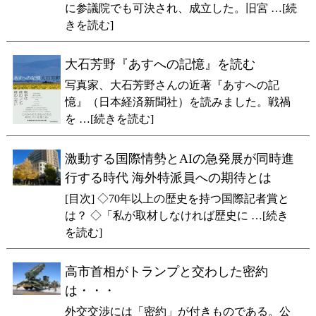
に参議院でも可決され、成立した。旧宮 …[続
きを読む]
大石芳野『あすへの記憶』を読む
写真家、大石芳野さんの近著『あすへの記
憶』（日本経済新聞社）を読みました。戦禍
を …[続きを読む]
激動する国際情勢とAIの急発展が同時進
行する時代 海外特派員への期待とは
[目次] ◇70年以上の歴史を持つ国際記者賞と
は？ ◇「私が取材しなければ歴史に …[続き
を読む]
高市首相がトランプと交わした密約
は・・・
外交交渉には「密約」が付きものである。公