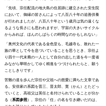
「先頃、宗任配流の地大島の住居跡に建立された安生院
において、御縁の皆さんによって八百八十年の追善供養
が行われましたが、八百八十年という歳月は気の遠くな
るような長さにも思われますが、宇宙の大きいサイクル
からみれば、ほんのしばらくの時間なのかもしれない」
「奥州文化の代表である金色堂も、毛越寺も、敗れた一
族の華として今を息づいていることを思うとき、宗任よ
り四十一代末裔の一人として自分の志した道を今一度省
みながら華咲かしてゆく精進をつづけられたらと、願う
ことしきりです」
苦難の道を歩んだ宗任や父祖への慈愛に満ちた文章であ
る。安倍家の系図を晋三、晋太郎、寛（かん）とたどっ
ていくと、高祖父は英任と名付けられていることが分か
る（
系図参照
）。宗任の「任」の名を引き継いだのは、