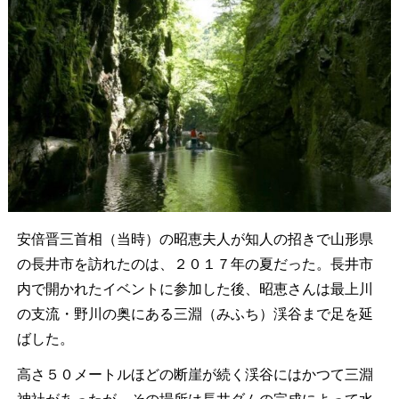
安倍晋三首相（当時）の昭恵夫人が知人の招きで山形県
の長井市を訪れたのは、２０１７年の夏だった。長井市
内で開かれたイベントに参加した後、昭恵さんは最上川
の支流・野川の奥にある三淵（みふち）渓谷まで足を延
ばした。
高さ５０メートルほどの断崖が続く渓谷にはかつて三淵