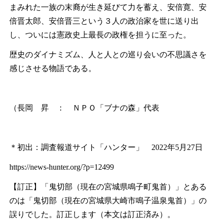
まみれた一族の末裔が生き延びて力を蓄え、安倍寛、安
倍晋太郎、安倍晋三という３人の政治家を世に送り出
し、ついには憲政史上最長の政権を担うに至った。
歴史のダイナミズム、人と人との巡り会いの不思議さを
感じさせる物語である。
（長岡 昇 ： ＮＰＯ「ブナの森」代表
＊初出：調査報道サイト「ハンター」 2022年5月27日
https://news-hunter.org/?p=12499
【訂正】「鬼切部（現在の宮城県鳴子町鬼首）」とある
のは「鬼切部（現在の宮城県大崎市鳴子温泉鬼首）」の
誤りでした。訂正します（本文は訂正済み）。