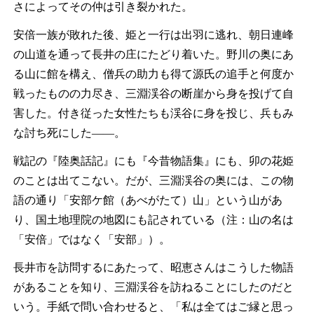
さによってその仲は引き裂かれた。
安倍一族が敗れた後、姫と一行は出羽に逃れ、朝日連峰
の山道を通って長井の庄にたどり着いた。野川の奥にあ
る山に館を構え、僧兵の助力も得て源氏の追手と何度か
戦ったものの力尽き、三淵渓谷の断崖から身を投げて自
害した。付き従った女性たちも渓谷に身を投じ、兵もみ
な討ち死にした—―。
戦記の『陸奥話記』にも『今昔物語集』にも、卯の花姫
のことは出てこない。だが、三淵渓谷の奥には、この物
語の通り「安部ケ館（あべがたて）山」という山があ
り、国土地理院の地図にも記されている（注：山の名は
「安倍」ではなく「安部」）。
長井市を訪問するにあたって、昭恵さんはこうした物語
があることを知り、三淵渓谷を訪ねることにしたのだと
いう。手紙で問い合わせると、「私は全てはご縁と思っ