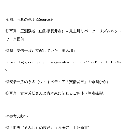
≪図、写真の説明＆Source≫
◎写真 三淵渓谷（山形県長井市）＝最上川リバーツーリズムネット
ワーク提供
◎図 安倍一族が支配していた「奥六郡」
https://blog.goo.ne.jp/replankeigo/e/4eae025b68ed99721937fbfa310a36c
9
◎安倍一族の系図（ウィキペディア「安倍晋三」の系図から）
◎写真 青木芳弘さんと青木家に伝わるご神体（筆者撮影）
≪参考文献≫
◎『蝦夷（えみし）の末裔』（高橋崇、中公新書）