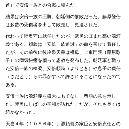
首）で安倍一族との合戦に臨んだ。
結果は安倍一族の圧勝、朝廷側の惨敗だった。藤原登任
は多数の死傷者を出して敗走し、更迭された。
代わって陸奥守に就任したのが、武勇のほまれ高い源頼
義である。頼義は「安倍一族追討」の命を帯びて着任し
たが、その前後に後冷泉天皇は祖母、上東門院（藤原彰
子）の病気快癒を願って恩赦を発布した。朝廷軍と戦っ
た安倍一族の棟梁、安倍頼時（よりとき）や息子の貞任
（さだとう）らの罪がすべて許されることになったので
ある。
安倍一族は源頼義を盛大にもてなし、恭順の意を示し
た。陸奥にしばしの平和が訪れた。だが、それも長くは
続かなかった。
天喜４年（１０５６年）、源頼義の家臣と安倍貞任との