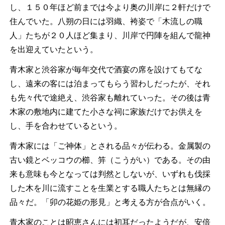
し、１５０年ほど前までは今より奥の川岸に２軒だけで
住んでいた。八朔の日には羽織、袴姿で「木流しの職
人」たちが２０人ほど集まり、川岸で円陣を組んで龍神
を出迎えていたという。
青木家と渋谷家が毎年交代で酒宴の席を設けてもてな
し、遠来の客には泊まってもらう習わしだったが、それ
も先々代で途絶え、渋谷家も離れていった。その後は青
木家の敷地内に建てた小さな祠に家族だけでお供えを
し、手を合わせているという。
青木家には「ご神体」とされる品々が伝わる。金属製の
古い鏡とベッコウの櫛、笄（こうがい）である。その由
来も意味も今となっては判然としないが、いずれも伐採
した木を川に流すことを生業とする職人たちとは無縁の
品々だ。「卯の花姫の形見」と考える方が合点がいく。
青木家のことは昭恵さんには初耳だったようだが、安倍