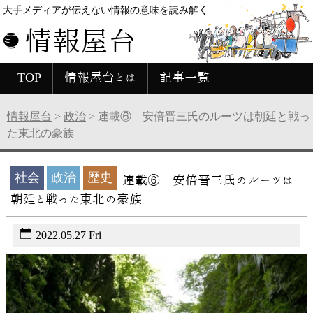
大手メディアが伝えない情報の意味を読み解く
情報屋台
TOP
情報屋台とは
記事一覧
情報屋台
>
政治
>
連載⑥ 安倍晋三氏のルーツは朝廷と戦っ
た東北の豪族
社会
政治
歴史
連載⑥ 安倍晋三氏のルーツは
朝廷と戦った東北の豪族
2022.05.27 Fri