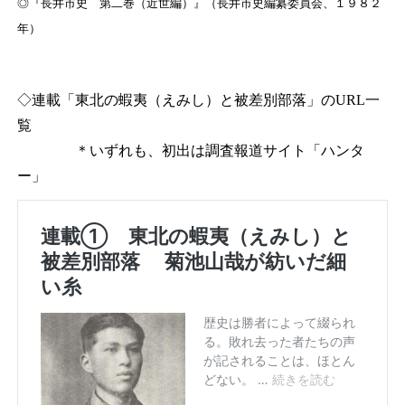
◎『長井市史 第二巻（近世編）』（長井市史編纂委員会、１９８２
年）
◇連載「東北の蝦夷（えみし）と被差別部落」のURL一
覧
＊いずれも、初出は調査報道サイト「ハンタ
ー」