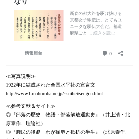
≪写真説明≫
1922年に結成された全国水平社の宣言文
http://www1.mahoroba.ne.jp/~suihei/sengen.html
≪参考文献＆サイト≫
◎『部落の歴史 物語・部落解放運動史』（井上清・北
原泰作、理論社）
◎『賤民の後裔 わが屈辱と抵抗の半生』（北原泰作、