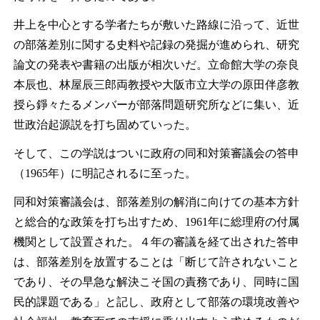
井上を中心とする学者たちが敷いた路線に沿って、近世
の部落差別に関する史料や記録の発掘が進められ、研究
論文の発表や書籍の出版が相次いだ。立命館大学の奈良
本辰也、林屋辰三郎両教授や大阪市立大学の原田伴彦教
授ら錚々たるメンバーが部落問題研究所などに集い、近
世政治起源説を打ち固めていった。
そして、この学説はついに政府の同和対策審議会の答申
（1965年）に明記されるに至った。
同和対策審議会は、部落差別の解消に向けての基本方針
と総合的な政策を打ち出すため、1961年に総理府の付属
機関として設置された。４年の審議を経て出された答申
は、部落差別を放置することは「断じて許されないこと
であり、その早急な解決こそ国の責務であり、同時に国
民的課題である」と記し、政府として部落の環境改善や