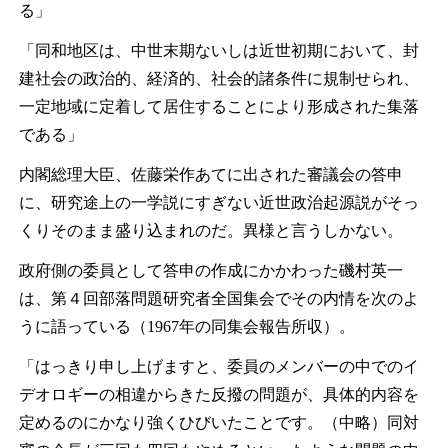
る」
「同和地区は、中世末期ないしは近世初期において、封
建社会の政治的、経済的、社会的諸条件に規制せられ、
一定地域に定着して居住することにより形成された集落
である」
内閣総理大臣、佐藤栄作あてに出された審議会の答申
に、研究途上の一学説にすぎない近世政治起源説がそっ
くりそのまま盛り込まれのだ。異様と言うしかない。
政府側の委員として答申の作成にかかわった磯村英一
は、第４回部落問題研究者全国集会でその内情を次のよ
うに語っている（1967年の同集会報告所収）。
「はっきり申し上げますと、委員のメンバーの中でのイ
デオロギーの相違からきた反撥の問題が、具体的内容を
定めるのにかなり強くひびいたことです。（中略）同対