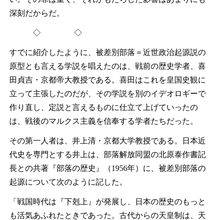
深刻だからだ。
◇ ◇
すでに紹介したように、被差別部落＝近世政治起源説の
原型とも言える学説を唱えたのは、戦前の歴史学者、喜
田貞吉・京都帝大教授である。喜田はこれを皇国史観に
立って主張したのだが、その学説を別のイデオロギーで
作り直し、定説と言えるものに仕立て上げていったの
は、戦後のマルクス主義を信奉する学者たちだった。
その第一人者は、井上清・京都大学教授である。日本近
代史を専門とする井上は、部落解放同盟の北原泰作書記
長との共著『部落の歴史』（1956年）に、被差別部落の
起源について次のように記した。
「戦国時代は『下剋上』が発展し、日本の歴史のもっと
も活気あふれたときであった。古代からの天皇制は、天