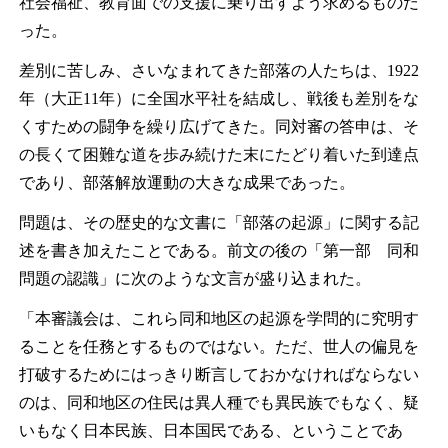
社会福祉、教育面での支援に乗り出すよう求めるものだ
った。
差別に苦しみ、さいなまれてきた部落の人たちは、1922
年（大正11年）に全国水平社を結成し、戦後も差別をな
くすための闘争を繰り広げてきた。同対審の答申は、そ
の長くて困難な道を歩み続けた末にたどり着いた到達点
であり、部落解放運動の大きな成果であった。
問題は、その歴史的な文書に「部落の起源」に関する記
述を書き加えたことである。前文の後の「第一部 同和
問題の認識」に次のような文言が盛り込まれた。
「本審議会は、これら同和地区の起源を学問的に究明す
ることを任務とするものではない。ただ、世人の偏見を
打破するためにはっきり断言しておかなければならない
のは、同和地区の住民は異人種でも異民族でもなく、疑
いもなく日本民族、日本国民である、ということであ