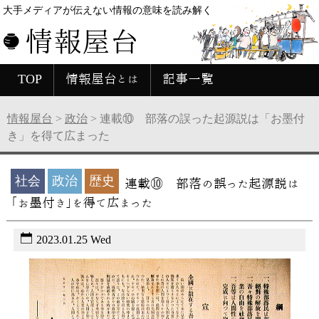
大手メディアが伝えない情報の意味を読み解く
情報屋台
TOP
情報屋台とは
記事一覧
情報屋台
>
政治
>
連載⑩ 部落の誤った起源説は「お墨付
き」を得て広まった
社会
政治
歴史
連載⑩ 部落の誤った起源説は
「お墨付き」を得て広まった
2023.01.25 Wed