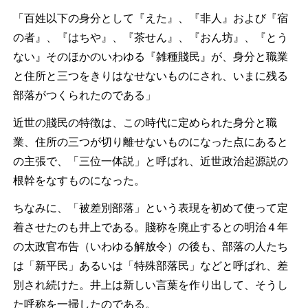
「百姓以下の身分として『えた』、『非人』および『宿
の者』、『はちや』、『茶せん』、『おん坊』、『とう
ない』そのほかのいわゆる『雑種賤民』が、身分と職業
と住所と三つをきりはなせないものにされ、いまに残る
部落がつくられたのである」
近世の賤民の特徴は、この時代に定められた身分と職
業、住所の三つが切り離せないものになった点にあると
の主張で、「三位一体説」と呼ばれ、近世政治起源説の
根幹をなすものになった。
ちなみに、「被差別部落」という表現を初めて使って定
着させたのも井上である。賤称を廃止するとの明治４年
の太政官布告（いわゆる解放令）の後も、部落の人たち
は「新平民」あるいは「特殊部落民」などと呼ばれ、差
別され続けた。井上は新しい言葉を作り出して、そうし
た呼称を一掃したのである。