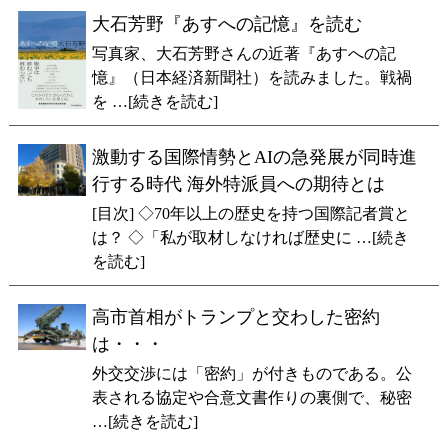
大石芳野『あすへの記憶』を読む
写真家、大石芳野さんの近著『あすへの記
憶』（日本経済新聞社）を読みました。戦禍
を …[続きを読む]
激動する国際情勢とAIの急発展が同時進
行する時代 海外特派員への期待とは
[目次] ◇70年以上の歴史を持つ国際記者賞と
は？ ◇「私が取材しなければ歴史に …[続き
を読む]
高市首相がトランプと交わした密約
は・・・
外交交渉には「密約」が付きものである。公
表される協定や合意文書作りの裏側で、秘密
…[続きを読む]