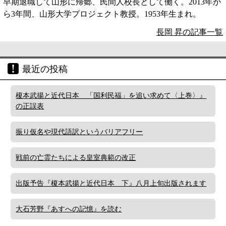
早期退職して山形に帰郷、民間人校長として働く。2013年か
ら3年間、山形大学プロジェクト教授。1953年生まれ。
長岡 昇の記事一覧
最近の投稿
榎本武揚と近代日本 「国利民福」を追い求めて〈上巻〉』
の正誤表
振り仮名や現代語訳というバリアフリー
戦前の亡霊たちによる皇室典範の改正
出版予告『榎本武揚と近代日本 下』八月上旬出版されます
大石芳野『あすへの記憶』を読む