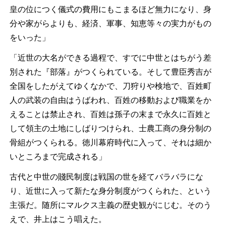
皇の位につく儀式の費用にもこまるほど無力になり、身
分や家がらよりも、経済、軍事、知恵等々の実力がもの
をいった」
「近世の大名ができる過程で、すでに中世とはちがう差
別された『部落』がつくられている。そして豊臣秀吉が
全国をしたがえてゆくなかで、刀狩りや検地で、百姓町
人の武装の自由はうばわれ、百姓の移動および職業をか
えることは禁止され、百姓は孫子の末まで永久に百姓と
して領主の土地にしばりつけられ、士農工商の身分制の
骨組がつくられる。徳川幕府時代に入って、それは細か
いところまで完成される」
古代と中世の賤民制度は戦国の世を経てバラバラにな
り、近世に入って新たな身分制度がつくられた、という
主張だ。随所にマルクス主義の歴史観がにじむ。そのう
えで、井上はこう唱えた。