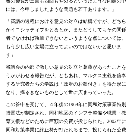
審の会長が三回も四回もやめるといったような問題の中
には、今申しましたような問題も若干あります。」
「審議の過程における意見の対立は結構ですが、どちら
がイニシャティブをとるとか、またどうしてもその関係
者でなければ執筆できないというような点については、
もう少し広い立場に立ってよいのではないかと思いま
す」
審議会の内部で激しい意見の対立と葛藤があったことを
うかがわせる報告だが、ともあれ、マルクス主義を信奉
する研究者たちの学説は「政府のお墨付き」を得た形に
なり、揺るぎないものとして世に広まっていった。
この答申を受けて、４年後の1969年に同和対策事業特別
措置法が制定され、同和地区のインフラ整備や職業・教
育支援などのために巨額の公費が投じられた。2002年に
同和対策事業に終止符が打たれるまで、投じられた公費