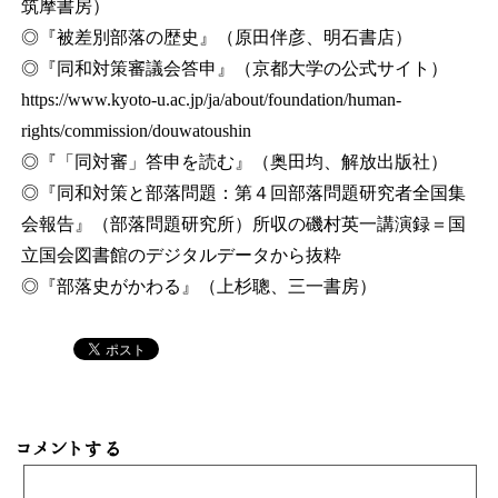
筑摩書房）
◎『被差別部落の歴史』（原田伴彦、明石書店）
◎『同和対策審議会答申』（京都大学の公式サイト）
https://www.kyoto-u.ac.jp/ja/about/foundation/human-
rights/commission/douwatoushin
◎『「同対審」答申を読む』（奥田均、解放出版社）
◎『同和対策と部落問題：第４回部落問題研究者全国集
会報告』（部落問題研究所）所収の磯村英一講演録＝国
立国会図書館のデジタルデータから抜粋
◎『部落史がかわる』（上杉聰、三一書房）
コメントする