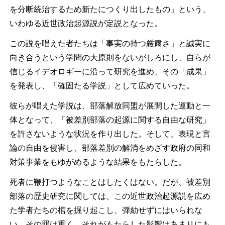
を分断統治するため新たにつくり出したもの」という、
いわゆる近世政治起源説が定説となった。
この説を唱えた者たちは「事実の持つ厳粛さ」と誠実に
向き合うという学問の大原則をないがしろにし、自らが
信じるイデオロギーに沿って研究を進め、その「成果」
を発表し、「確固たる学説」として広めていった。
彼らが唱えた学説は、部落解放同盟が展開した運動と一
体となって、「被差別部落の起源に関する自由な研究」
を許さないような状況を作り出した。そして、表現と言
論の自由を侵害し、部落差別の解消をめざす政府の同和
対策事業をもゆがめるような結果をもたらした。
死者に鞭打つようなことはしたくはない。だが、被差別
部落の歴史研究に関しては、この近世政治起源説を広め
た学者たちの棺を掘り起こし、弾劾せずにはいられな
い。その罪は重く、それがもたらした影響はあまりにも