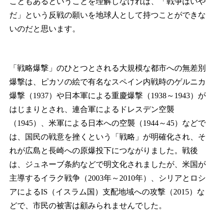
こともあるということを理解しなければ、「戦争はいや
だ」という反戦の願いを地球人として持つことができな
いのだと思います。
「戦略爆撃」のひとつとされる大規模な都市への無差別
爆撃は、ピカソの絵で有名なスペイン内戦時のゲルニカ
爆撃（1937）や日本軍による重慶爆撃（1938～1943）が
はじまりとされ、連合軍によるドレスデン空襲
（1945）、米軍による日本への空襲（1944～45）などで
は、国民の戦意を挫くという「戦略」が明確化され、そ
れが広島と長崎への原爆投下につながりました。戦後
は、ジュネーブ条約などで明文化されましたが、米国が
主導するイラク戦争（2003年～2010年）、シリアとロシ
アによるIS（イスラム国）支配地域への攻撃（2015）な
どで、市民の被害は顧みられませんでした。