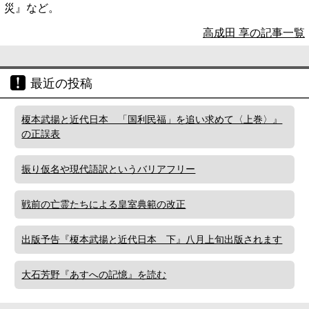
災』など。
高成田 享の記事一覧
最近の投稿
榎本武揚と近代日本 「国利民福」を追い求めて〈上巻〉』
の正誤表
振り仮名や現代語訳というバリアフリー
戦前の亡霊たちによる皇室典範の改正
出版予告『榎本武揚と近代日本 下』八月上旬出版されます
大石芳野『あすへの記憶』を読む