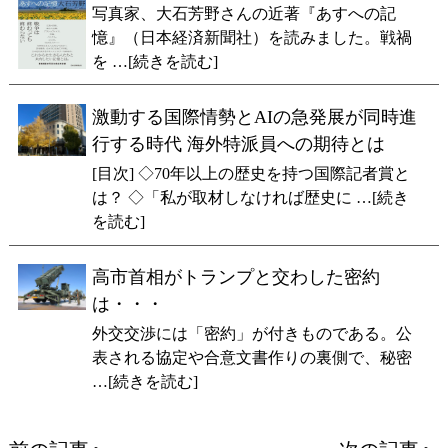
写真家、大石芳野さんの近著『あすへの記
憶』（日本経済新聞社）を読みました。戦禍
を …[続きを読む]
激動する国際情勢とAIの急発展が同時進
行する時代 海外特派員への期待とは
[目次] ◇70年以上の歴史を持つ国際記者賞と
は？ ◇「私が取材しなければ歴史に …[続き
を読む]
高市首相がトランプと交わした密約
は・・・
外交交渉には「密約」が付きものである。公
表される協定や合意文書作りの裏側で、秘密
…[続きを読む]