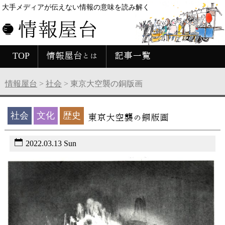
大手メディアが伝えない情報の意味を読み解く
情報屋台
TOP
情報屋台とは
記事一覧
情報屋台
>
社会
>
東京大空襲の銅版画
社会
文化
歴史
東京大空襲の銅版画
2022.03.13 Sun