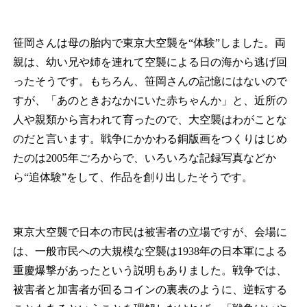
笹岡さんは母の胎内で東京大空襲を“体験”しました。両
親は、幼い兄や姉を連れて空襲による日の海から逃げ回
ったそうです。もちろん、笹岡さんの記憶にはないので
すが、「あのときおなかにいた赤ちゃんか」と、近所の
人や親類から言われて育ったので、大空襲はわがことな
のだと言います。戦争にかかわる銅版画をつくりはじめ
たのは2005年ごろからで、いろいろな記録写真などか
ら“追体験”をして、作品を創り出したそうです。
東京大空襲で日本の市民は被害者の立場ですが、会場に
は、一般市民への大規模な空襲は1938年の日本軍による
重慶爆撃があったという説明もありました。戦争では、
被害者と加害者が回るコインの裏表のように、逆転する