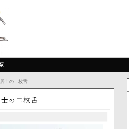
覧
言居士の二枚舌
居士の二枚舌