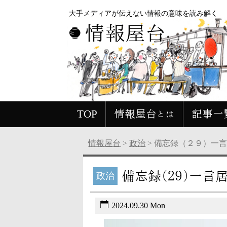
大手メディアが伝えない情報の意味を読み解く
情報屋台
TOP
情報屋台とは
記事一
情報屋台
>
政治
>
備忘録（２９）一
備忘録（２９）一言
政治
2024.09.30 Mon