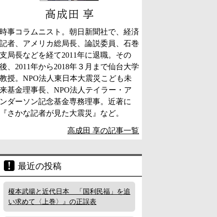
高成田 享
時事コラムニスト。朝日新聞社で、経済
記者、アメリカ総局長、論説委員、石巻
支局長などを経て2011年に退職。その
後、2011年から2018年３月まで仙台大学
教授。NPO法人東日本大震災こども未
来基金理事長、NPO法人テイラー・ア
ンダーソン記念基金専務理事。近著に
『さかな記者が見た大震災』など。
高成田 享の記事一覧
最近の投稿
榎本武揚と近代日本 「国利民福」を追
い求めて〈上巻〉』の正誤表