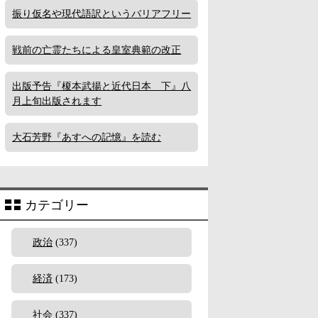
振り仮名や現代語訳というバリアフリー
戦前の亡霊たちによる皇室典範の改正
出版予告『榎本武揚と近代日本 下』八
月上旬出版されます
大石芳野『あすへの記憶』を読む
カテゴリー
政治
(337)
経済
(173)
社会
(337)