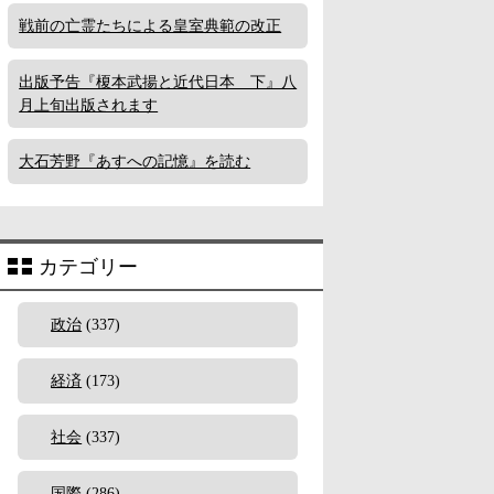
戦前の亡霊たちによる皇室典範の改正
出版予告『榎本武揚と近代日本 下』八
月上旬出版されます
大石芳野『あすへの記憶』を読む
カテゴリー
政治
(337)
経済
(173)
社会
(337)
国際
(286)