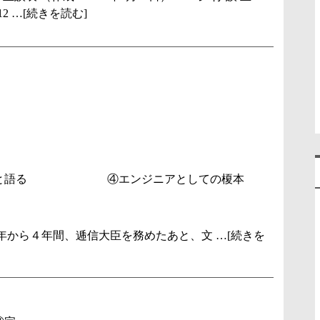
12 …[続きを読む]
さんと語る ④エンジニアとしての榎本
885年から４年間、逓信大臣を務めたあと、文 …[続きを