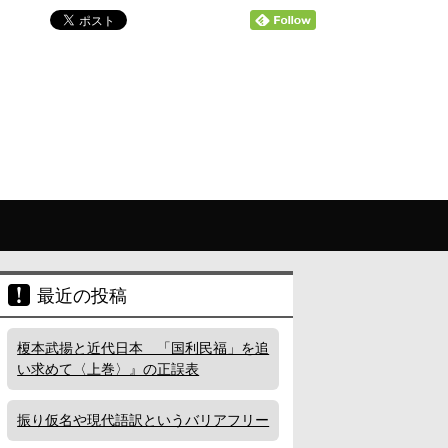
最近の投稿
榎本武揚と近代日本 「国利民福」を追
い求めて〈上巻〉』の正誤表
振り仮名や現代語訳というバリアフリー