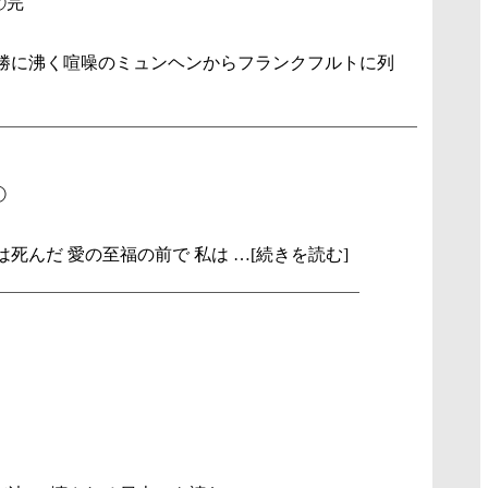
⑦完
勝に沸く喧噪のミュンヘンからフランクフルトに列
①
死んだ 愛の至福の前で 私は …[続きを読む]