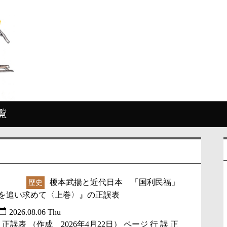
覧
榎本武揚と近代日本 「国利民福」
未分類
歴史
を追い求めて〈上巻〉』の正誤表
2026.08.06 Thu
正誤表 （作成 2026年4月22日） ページ 行 誤 正