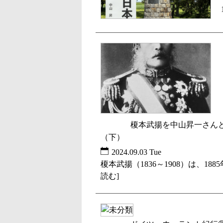
榎本武揚を中山昇一
未分類
（下）
2024.09.03 Tue
榎本武揚（1836～1908）は、1
読む]