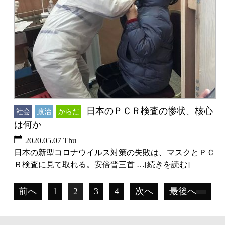
日本のＰＣＲ検査の惨状、核心
社会
政治
からだ
は何か
2020.05.07 Thu
日本の新型コロナウイルス対策の失敗は、マスクとＰＣ
Ｒ検査に見て取れる。安倍晋三首 …[続きを読む]
前へ
1
2
3
4
次へ
最後へ