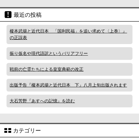
最近の投稿
榎本武揚と近代日本 「国利民福」を追い求めて〈上巻〉』
の正誤表
振り仮名や現代語訳というバリアフリー
戦前の亡霊たちによる皇室典範の改正
出版予告『榎本武揚と近代日本 下』八月上旬出版されます
大石芳野『あすへの記憶』を読む
カテゴリー