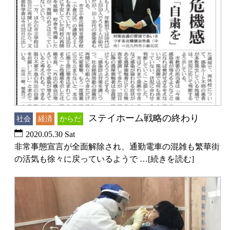
ステイホーム戦略の終わり
社会
経済
からだ
2020.05.30 Sat
非常事態宣言が全面解除され、通勤電車の混雑も繁華街
の活気も徐々に戻っているようで …[続きを読む]