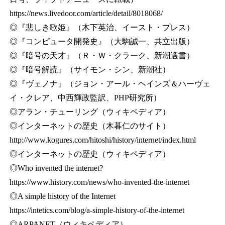
https://news.livedoor.com/article/detail/8018068/
◎『悲しき歌姫』（木下英治、イースト・プレス）
◎『コンピュータ開発史』（大駒誠一、共立出版）
◎『暗号の天才』（Ｒ・Ｗ・クラーク、新潮選書）
◎『暗号解読』（サイモン・シン、新潮社）
◎『ヴェノナ』（ジョン・アール・ヘインズ＆ハーヴェ
イ・クレア、中西輝政監訳、PHP研究所）
◎アラン・チューリング（ウィキペディア）
◎インターネットの歴史（木暮仁のサイト）
http://www.kogures.com/hitoshi/history/internet/index.html
◎インターネットの歴史（ウィキペディア）
◎Who invented the internet?
https://www.history.com/news/who-invented-the-internet
◎A simple history of the Internet
https://intetics.com/blog/a-simple-history-of-the-internet
◎ARPANET（ウィキペディア）