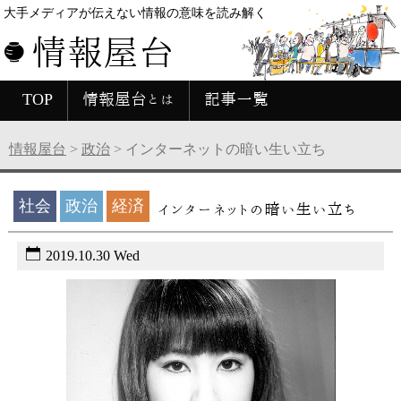
大手メディアが伝えない情報の意味を読み解く
情報屋台
TOP
情報屋台とは
記事一覧
情報屋台
>
政治
>
インターネットの暗い生い立ち
社会
政治
経済
インターネットの暗い生い立ち
2019.10.30 Wed