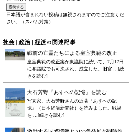
日本語が含まれない投稿は無視されますのでご注意くだ
さい。（スパム対策）
社会
|
政治
|
経済
の関連記事
戦前の亡霊たちによる皇室典範の改正
皇室典範の改正案が衆議院に続いて、7月17日
に参議院でも可決され、成立した。旧宮 …[続
きを読む]
大石芳野『あすへの記憶』を読む
写真家、大石芳野さんの近著『あすへの記
憶』（日本経済新聞社）を読みました。戦禍
を …[続きを読む]
激動する国際情勢とAIの急発展が同時進