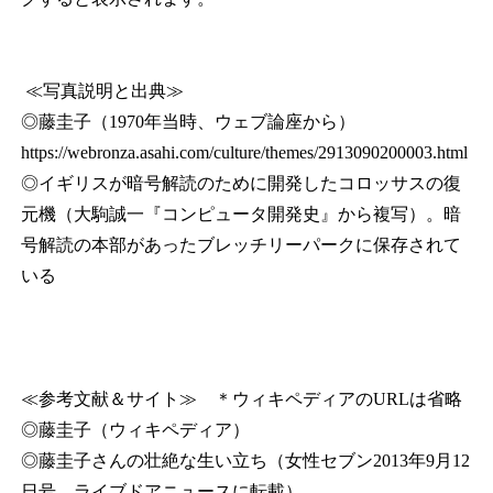
≪写真説明と出典≫
◎藤圭子（1970年当時、ウェブ論座から）
https://webronza.asahi.com/culture/themes/2913090200003.html
◎イギリスが暗号解読のために開発したコロッサスの復
元機（大駒誠一『コンピュータ開発史』から複写）。暗
号解読の本部があったブレッチリーパークに保存されて
いる
≪参考文献＆サイト≫ ＊ウィキペディアのURLは省略
◎藤圭子（ウィキペディア）
◎藤圭子さんの壮絶な生い立ち（女性セブン2013年9月12
日号、ライブドアニュースに転載）