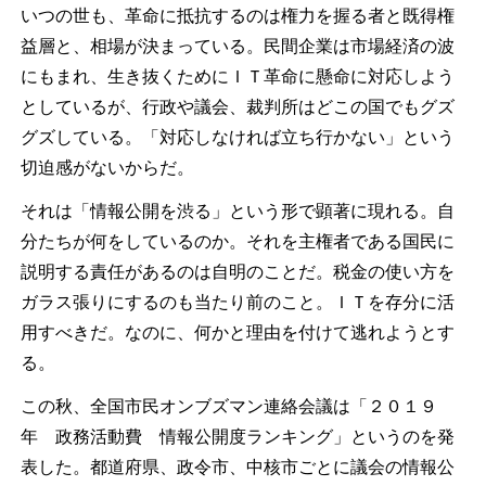
いつの世も、革命に抵抗するのは権力を握る者と既得権
益層と、相場が決まっている。民間企業は市場経済の波
にもまれ、生き抜くためにＩＴ革命に懸命に対応しよう
としているが、行政や議会、裁判所はどこの国でもグズ
グズしている。「対応しなければ立ち行かない」という
切迫感がないからだ。
それは「情報公開を渋る」という形で顕著に現れる。自
分たちが何をしているのか。それを主権者である国民に
説明する責任があるのは自明のことだ。税金の使い方を
ガラス張りにするのも当たり前のこと。ＩＴを存分に活
用すべきだ。なのに、何かと理由を付けて逃れようとす
る。
この秋、全国市民オンブズマン連絡会議は「２０１９
年 政務活動費 情報公開度ランキング」というのを発
表した。都道府県、政令市、中核市ごとに議会の情報公