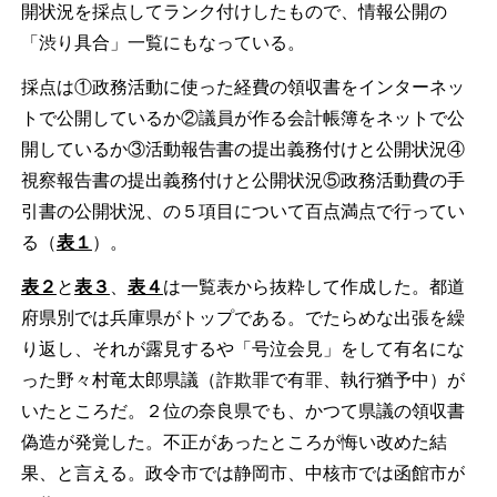
開状況を採点してランク付けしたもので、情報公開の
「渋り具合」一覧にもなっている。
採点は①政務活動に使った経費の領収書をインターネッ
トで公開しているか②議員が作る会計帳簿をネットで公
開しているか③活動報告書の提出義務付けと公開状況④
視察報告書の提出義務付けと公開状況⑤政務活動費の手
引書の公開状況、の５項目について百点満点で行ってい
る（
表１
）。
表２
と
表３
、
表４
は一覧表から抜粋して作成した。都道
府県別では兵庫県がトップである。でたらめな出張を繰
り返し、それが露見するや「号泣会見」をして有名にな
った野々村竜太郎県議（詐欺罪で有罪、執行猶予中）が
いたところだ。２位の奈良県でも、かつて県議の領収書
偽造が発覚した。不正があったところが悔い改めた結
果、と言える。政令市では静岡市、中核市では函館市が