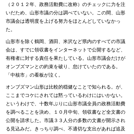
（２０１２年、政務活動費に改称）のチェックに力を注
いだため、山形市議の分は調べていない。この間、山形
市議会は透明度を上げる努力をほとんどしていなかっ
た。
山形市を除く鶴岡、酒田、米沢など県内のすべての市議
会は、すでに領収書をインターネットで公開するなど、
有権者に対する責任を果たしている。山形市議会だけが
オンブズマンとの約束を破り、怠けていたのである。
「中核市」の看板が泣く。
オンブズマン山形は比較的穏健なことで知られる。が、
ここまでコケにされては黙っているわけにはいかない。
というわけで、十数年ぶりに山形市議全員の政務活動費
を調べることを決め、１０月中旬、領収書など全文書の
公開を請求した。市議３３人分の多数の文書が開示され
る見込みだ。きっちり調べ、不適切な支出があれば追及