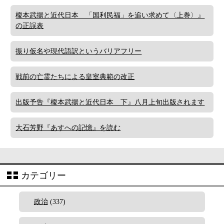
榎本武揚と近代日本 「国利民福」を追い求めて〈上巻〉』
の正誤表
振り仮名や現代語訳というバリアフリー
戦前の亡霊たちによる皇室典範の改正
出版予告『榎本武揚と近代日本 下』八月上旬出版されます
大石芳野『あすへの記憶』を読む
カテゴリー
政治
(337)