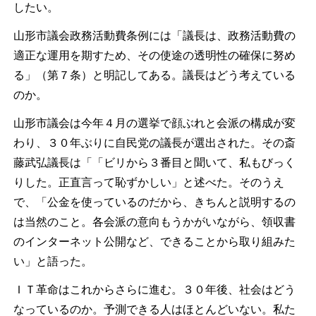
したい。
山形市議会政務活動費条例には「議長は、政務活動費の
適正な運用を期すため、その使途の透明性の確保に努め
る」（第７条）と明記してある。議長はどう考えている
のか。
山形市議会は今年４月の選挙で顔ぶれと会派の構成が変
わり、３０年ぶりに自民党の議長が選出された。その斎
藤武弘議長は「「ビリから３番目と聞いて、私もびっく
りした。正直言って恥ずかしい」と述べた。そのうえ
で、「公金を使っているのだから、きちんと説明するの
は当然のこと。各会派の意向もうかがいながら、領収書
のインターネット公開など、できることから取り組みた
い」と語った。
ＩＴ革命はこれからさらに進む。３０年後、社会はどう
なっているのか。予測できる人はほとんどいない。私た