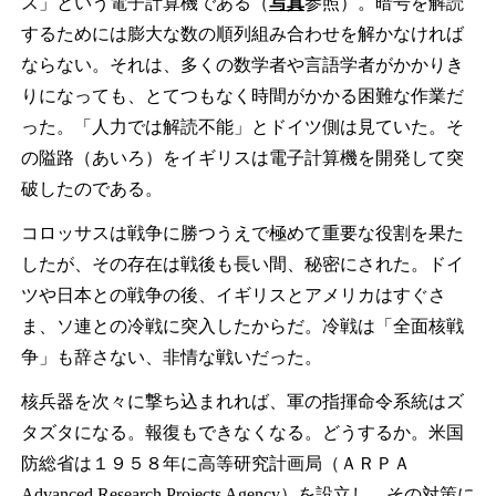
ス」という電子計算機である（
写真
参照）。暗号を解読
するためには膨大な数の順列組み合わせを解かなければ
ならない。それは、多くの数学者や言語学者がかかりき
りになっても、とてつもなく時間がかかる困難な作業だ
った。「人力では解読不能」とドイツ側は見ていた。そ
の隘路（あいろ）をイギリスは電子計算機を開発して突
破したのである。
コロッサスは戦争に勝つうえで極めて重要な役割を果た
したが、その存在は戦後も長い間、秘密にされた。ドイ
ツや日本との戦争の後、イギリスとアメリカはすぐさ
ま、ソ連との冷戦に突入したからだ。冷戦は「全面核戦
争」も辞さない、非情な戦いだった。
核兵器を次々に撃ち込まれれば、軍の指揮命令系統はズ
タズタになる。報復もできなくなる。どうするか。米国
防総省は１９５８年に高等研究計画局（ＡＲＰＡ
Advanced Research Projects Agency）を設立し、その対策に