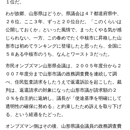
１位だ。
わが故郷、山形県はどうか。県議会は４７都道府県中、
２６位。ここ３年、ずっと２０位台だ。「このくらいは
公開しておくか」といった風情で、まったくやる気が感
じられない。一方、この春めでたく中核市に昇格した山
形市は初めてランキングに登場したと思ったら、全国に
５８ある中核市のうち、なんとワースト３だった。
市民オンブズマン山形県会議は、２００５年度分から２
００７年度分まで山形市議の政務調査費を連続して調
べ、住民監査請求をしたうえで返還訴訟を起こした。裁
判は、返還請求の対象になった山形市議が請求額の２
０％を自主的に返納し、議長が「使途基準を明確にして
透明性の確保に努める」と約束したため訴えを取り下げ
る、という経過をたどった。
オンブズマン側はその後、山形県議会議員の政務調査費