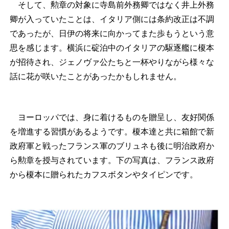
そして、勲章の対象に寺島前外務卿ではなく井上外務
卿が入っていたことは、イタリア側には条約改正は不調
であったが、日伊の将来に向かってまた歩もうという意
思を感じます。横浜に碇泊中のイタリアの駆逐艦に榎本
が招待され、ジェノヴァ公たちと一杯やりながら様々な
話に花が咲いたことがあったかもしれません。
ヨーロッパでは、身に着けるものを贈呈し、友好関係
を増進する習慣があるようです。榎本達と共に箱館で新
政府軍と戦ったフランス軍のブリュネも後に明治政府か
ら勲章を授与されています。下の写真は、フランス政府
から榎本に贈られたカフスボタンやタイピンです。