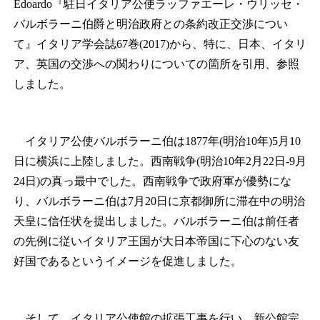
Edoardo『駐日イタリア公使ラッファエーレ・ウリッセ・
バルボラーニ伯爵と明治政府との条約改正交渉につい
て』イタリア学会誌67巻(2017)から、特に、日本、イタリ
ア、英国の交渉への関わりについての箇所を引用、参照
しました。
イタリア公使バルボラーニ伯は1877年(明治10年)5月10
日に横浜に上陸しました。西南戦争(明治10年2月22日‐9月
24日)の真っ最中でした。西南戦争で政府軍が優勢にな
り、バルボラーニ伯は7月20日に京都御所に滞在中の明治
天皇に信任状を提出しました。バルボラーニ伯は前任者
の先例に従いイタリア王国が大日本帝国に下心のない友
好国であるというイメージを促進しました。
そして、イタリア公使館の拡張工事を行い、新公館完