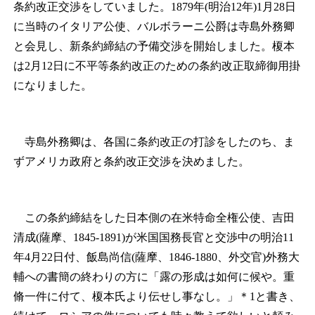
条約改正交渉をしていました。1879年(明治12年)1月28日
に当時のイタリア公使、バルボラーニ公爵は寺島外務卿
と会見し、新条約締結の予備交渉を開始しました。榎本
は2月12日に不平等条約改正のための条約改正取締御用掛
になりました。
寺島外務卿は、各国に条約改正の打診をしたのち、ま
ずアメリカ政府と条約改正交渉を決めました。
この条約締結をした日本側の在米特命全権公使、吉田
清成(薩摩、1845‐1891)が米国国務長官と交渉中の明治11
年4月22日付、飯島尚信(薩摩、1846‐1880、外交官)外務大
輔への書簡の終わりの方に「露の形成は如何に候や。重
脩一件に付て、榎本氏より伝せし事なし。」
＊1
と書き、