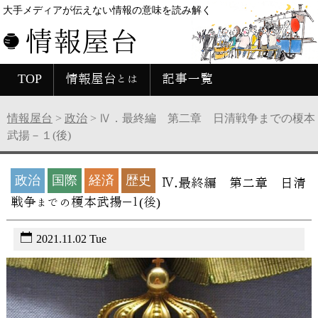
大手メディアが伝えない情報の意味を読み解く
情報屋台
TOP
情報屋台とは
記事一覧
情報屋台
>
政治
>
Ⅳ．最終編 第二章 日清戦争までの榎本
武揚－１(後)
政治
国際
経済
歴史
Ⅳ．最終編 第二章 日清
戦争までの榎本武揚－１(後)
2021.11.02 Tue