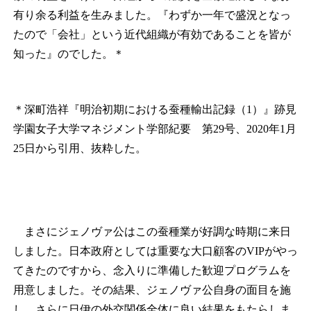
有り余る利益を生みました。『わずか一年で盛況となっ
たので「会社」という近代組織が有効であることを皆が
知った』のでした。
＊
＊
深町浩祥『明治初期における蚕種輸出記録（1）』跡見
学園女子大学マネジメント学部紀要 第29号、2020年1月
25日から引用、抜粋した。
まさにジェノヴァ公はこの蚕種業が好調な時期に来日
しました。日本政府としては重要な大口顧客のVIPがやっ
てきたのですから、念入りに準備した歓迎プログラムを
用意しました。その結果、ジェノヴァ公自身の面目を施
し、さらに日伊の外交関係全体に良い結果をもたらしま