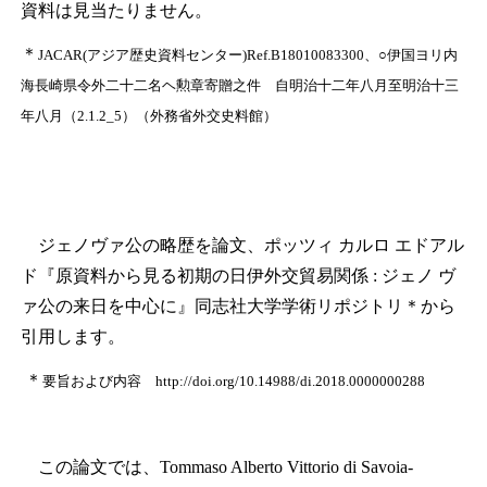
資料は見当たりません。
＊
JACAR(アジア歴史資料センター)Ref.B18010083300、○伊国ヨリ内
海長崎県令外二十二名ヘ勲章寄贈之件 自明治十二年八月至明治十三
年八月（2.1.2_5）（外務省外交史料館）
ジェノヴァ公の略歴を論文、ポッツィ カルロ エドアル
ド『原資料から見る初期の日伊外交貿易関係 : ジェノ ヴ
ァ公の来日を中心に』同志社大学学術リポジトリ
＊
から
引用します。
＊
要旨および内容 http://doi.org/10.14988/di.2018.0000000288
この論文では、Tommaso Alberto Vittorio di Savoia-