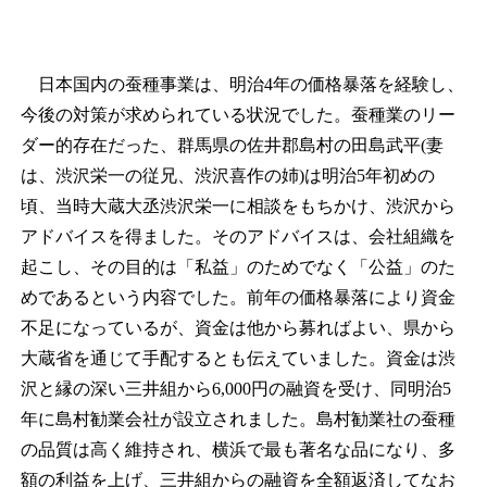
日本国内の蚕種事業は、明治4年の価格暴落を経験し、
今後の対策が求められている状況でした。蚕種業のリー
ダー的存在だった、群馬県の佐井郡島村の田島武平(妻
は、渋沢栄一の従兄、渋沢喜作の姉)は明治5年初めの
頃、当時大蔵大丞渋沢栄一に相談をもちかけ、渋沢から
アドバイスを得ました。そのアドバイスは、会社組織を
起こし、その目的は「私益」のためでなく「公益」のた
めであるという内容でした。前年の価格暴落により資金
不足になっているが、資金は他から募ればよい、県から
大蔵省を通じて手配するとも伝えていました。資金は渋
沢と縁の深い三井組から6,000円の融資を受け、同明治5
年に島村勧業会社が設立されました。島村勧業社の蚕種
の品質は高く維持され、横浜で最も著名な品になり、多
額の利益を上げ、三井組からの融資を全額返済してなお