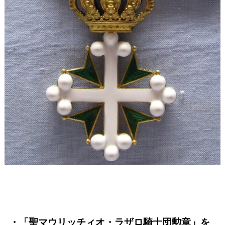
・「聖マウリッチィオ・ラザロ騎士団勲章」を