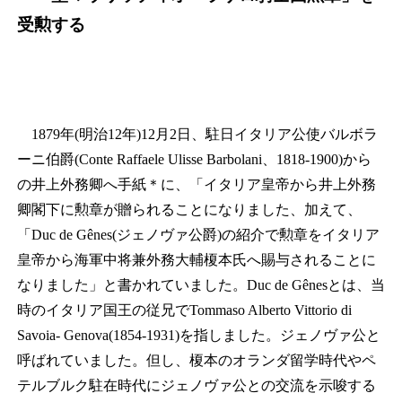
受勲する
1879年(明治12年)12月2日、駐日イタリア公使バルボラ
ーニ伯爵(Conte Raffaele Ulisse Barbolani、1818-1900)から
の井上外務卿へ手紙
＊
に、「イタリア皇帝から井上外務
卿閣下に勲章が贈られることになりました、加えて、
「Duc de Gênes(ジェノヴァ公爵)の紹介で勲章をイタリア
皇帝から海軍中将兼外務大輔榎本氏へ賜与されることに
なりました」と書かれていました。Duc de Gênesとは、当
時のイタリア国王の従兄でTommaso Alberto Vittorio di
Savoia- Genova(1854‐1931)を指しました。ジェノヴァ公と
呼ばれていました。但し、榎本のオランダ留学時代やペ
テルブルク駐在時代にジェノヴァ公との交流を示唆する