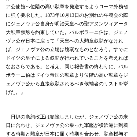
ア公使館へ位階の高い勲章を発送するようローマ外務省
に強く要求した。1873年10月13日のお別れの午餐会の際
にジェノヴァ公自身が明治天皇への聖アヌンツィアータ
大勲章叙勲を約束していた。バルボラーニ伯は、ジェノ
ヴァ公が日本に戻って「天皇への大勲章叙勲がなけれ
ば、ジェノヴァ公の立場は脆弱なものとなろう。すでに
ドイツの皇子による叙勲が行われていることを考えれば
なおさらである」と考え、同じ報告書の終わりに、バル
ボラーニ伯はドイツ帝国の勲章より位階の高い勲章をジ
ェノヴァ公から直接叙勲されるべき候補者のリストを挙
げた。』
日伊の条約改正は頓挫しましたが、ジェノヴァ公の来
日に合わせ、ジェノヴァ公の乗った軍艦が横浜港に到着
する時期と勲章が日本に届く時期を合わせ、勲章授与す