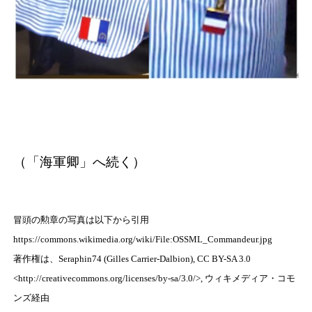
（「海軍卿」へ続く）
冒頭の勲章の写真は以下から引用
https://commons.wikimedia.org/wiki/File:OSSML_Commandeur.jpg
著作権は、Seraphin74 (Gilles Carrier-Dalbion), CC BY-SA 3.0
<http://creativecommons.org/licenses/by-sa/3.0/>, ウィキメディア・コモ
ンズ経由