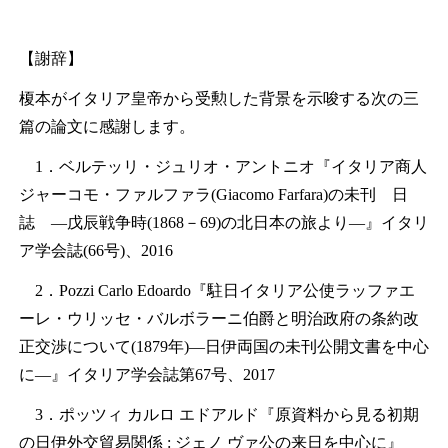
【謝辞】
榎本がイタリア皇帝から受勲した背景を示唆する次の三
篇の論文に感謝します。
1．ベルテッリ・ジュリオ・アントニオ『イタリア商人
ジャーコモ・ファルファラ(Giacomo Farfara)の未刊 日
誌 ―戊辰戦争時(1868－69)の北日本の旅より―』イタリ
ア学会誌(66号)、2016
2．Pozzi Carlo Edoardo『駐日イタリア公使ラッファエ
ーレ・ウリッセ・バルボラーニ伯爵と明治政府の条約改
正交渉について(1879年)―日伊両国の未刊公開文書を中心
に―』イタリア学会誌第67号、2017
3．ポッツィ カルロ エドアルド『原資料から見る初期
の日伊外交貿易関係 : ジェノ ヴァ公の来日を中心に』