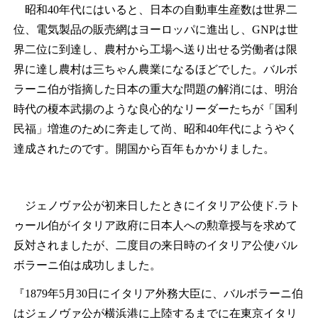
昭和40年代にはいると、日本の自動車生産数は世界二
位、電気製品の販売網はヨーロッパに進出し、GNPは世
界二位に到達し、農村から工場へ送り出せる労働者は限
界に達し農村は三ちゃん農業になるほどでした。バルボ
ラーニ伯が指摘した日本の重大な問題の解消には、明治
時代の榎本武揚のような良心的なリーダーたちが「国利
民福」増進のために奔走して尚、昭和40年代にようやく
達成されたのです。開国から百年もかかりました。
ジェノヴァ公が初来日したときにイタリア公使ド.ラト
ゥール伯がイタリア政府に日本人への勲章授与を求めて
反対されましたが、二度目の来日時のイタリア公使バル
ボラーニ伯は成功しました。
『1879年5月30日にイタリア外務大臣に、バルボラーニ伯
はジェノヴァ公が横浜港に上陸するまでに在東京イタリ