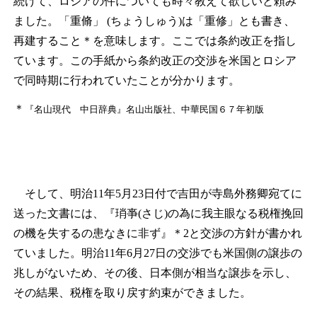
続けて、ロシアの件についても時々教えて欲しいと頼み
ました。「重脩」 (ちょうしゅう)は「重修」とも書き、
再建すること
＊
を意味します。ここでは条約改正を指し
ています。この手紙から条約改正の交渉を米国とロシア
で同時期に行われていたことが分かります。
＊
『名山現代 中日辞典』名山出版社、中華民国６７年初版
そして、明治11年5月23日付で吉田が寺島外務卿宛てに
送った文書には、『琑亊(さじ)の為に我主眼なる税権挽回
の機を失するの患なきに非ず』
＊2
と交渉の方針が書かれ
ていました。明治11年6月27日の交渉でも米国側の譲歩の
兆しがないため、その後、日本側が相当な譲歩を示し、
その結果、税権を取り戻す約束ができました。