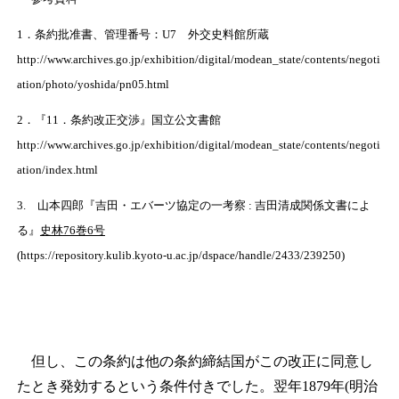
1．条約批准書、管理番号：U7 外交史料館所蔵
http://www.archives.go.jp/exhibition/digital/modean_state/contents/negoti
ation/photo/yoshida/pn05.html
2．『11．条約改正交渉』国立公文書館
http://www.archives.go.jp/exhibition/digital/modean_state/contents/negoti
ation/index.html
3. 山本四郎『吉田・エバーツ協定の一考察 : 吉田清成関係文書によ
る』
史林
76巻6号
(https://repository.kulib.kyoto-u.ac.jp/dspace/handle/2433/239250)
但し、この条約は他の条約締結国がこの改正に同意し
たとき発効するという条件付きでした。翌年1879年(明治