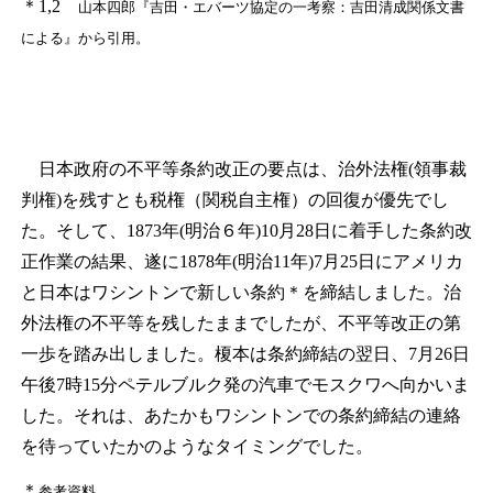
＊1,2
山本四郎『吉田・エバーツ協定の一考察：吉田清成関係文書
による』から引用。
日本政府の不平等条約改正の要点は、治外法権(領事裁
判権)を残すとも税権（関税自主権）の回復が優先でし
た。そして、1873年(明治６年)10月28日に着手した条約改
正作業の結果、遂に1878年(明治11年)7月25日にアメリカ
と日本はワシントンで新しい条約
＊
を締結しました。治
外法権の不平等を残したままでしたが、不平等改正の第
一歩を踏み出しました。榎本は条約締結の翌日、7月26日
午後7時15分ペテルブルク発の汽車でモスクワへ向かいま
した。それは、あたかもワシントンでの条約締結の連絡
を待っていたかのようなタイミングでした。
＊
参考資料