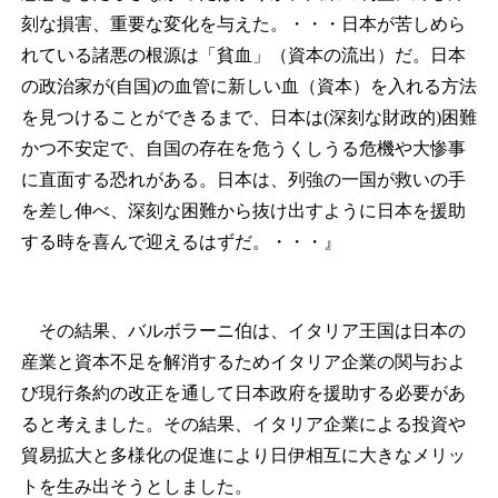
刻な損害、重要な変化を与えた。・・・日本が苦しめら
れている諸悪の根源は「貧血」（資本の流出）だ。日本
の政治家が(自国)の血管に新しい血（資本）を入れる方法
を見つけることができるまで、日本は(深刻な財政的)困難
かつ不安定で、自国の存在を危うくしうる危機や大惨事
に直面する恐れがある。日本は、列強の一国が救いの手
を差し伸べ、深刻な困難から抜け出すように日本を援助
する時を喜んで迎えるはずだ。・・・』
その結果、バルボラーニ伯は、イタリア王国は日本の
産業と資本不足を解消するためイタリア企業の関与およ
び現行条約の改正を通して日本政府を援助する必要があ
ると考えました。その結果、イタリア企業による投資や
貿易拡大と多様化の促進により日伊相互に大きなメリッ
トを生み出そうとしました。