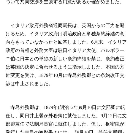
ついて共同交渉を主張する用意があるか確かめました。
イタリア政府外務省通商局長は、英国からの圧力を避
けるため、イタリア政府は明治政府と単独条約締結の意
向をもっていなかったと回答しました。6月末、イタリア
政府の首相と外務大臣は駐日イタリア大使、バルボラー
ニ伯に日本との単独の新しい条約締結を禁じ、条約改正
は英国の決定に合わせるように指示しました。本国の方
針変更を受け、1879年10月に寺島外務卿との条約改正交
渉は中止されました。
寺島外務卿は、1879年(明治12年)9月10日に文部卿に転
任し、同日井上馨が外務卿に就任しました。9月12日に文
部卿兼任で法制局長官に就任しました。但し、枢密院が
発行した寺島の履歴書
＊
には、『9月10日 兼任文部卿』