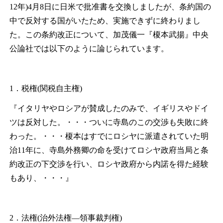
12年)4月8日に日米で批准書を交換しましたが、条約国の
中で反対する国がいたため、実施できずに終わりまし
た。この条約改正について、加茂儀一『榎本武揚』中央
公論社では以下のように論じられています。
1．税権(関税自主権)
『イタリヤやロシアが賛成したのみで、イギリスやドイ
ツは反対した。・・・ついに寺島のこの交渉も失敗に終
わった。・・・榎本はすでにロシヤに派遣されていた明
治11年に、寺島外務卿の命を受けてロシヤ政府当局と条
約改正の下交渉を行い、ロシヤ政府から内諾を得た経験
もあり、・・・』
2．法権(治外法権―領事裁判権)