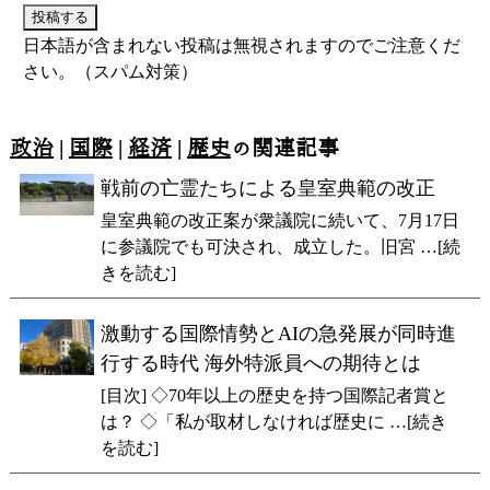
日本語が含まれない投稿は無視されますのでご注意くだ
さい。（スパム対策）
政治
|
国際
|
経済
|
歴史
の関連記事
戦前の亡霊たちによる皇室典範の改正
皇室典範の改正案が衆議院に続いて、7月17日
に参議院でも可決され、成立した。旧宮 …[続
きを読む]
激動する国際情勢とAIの急発展が同時進
行する時代 海外特派員への期待とは
[目次] ◇70年以上の歴史を持つ国際記者賞と
は？ ◇「私が取材しなければ歴史に …[続き
を読む]