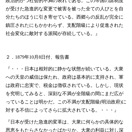
政治的かつ社会的不満の表れである。この帝国の諸制度
が受けた急進的な変更で被害を被った全ての人びとを自
分たちのほうに引き寄せている。西郷らの反乱が完全に
鎮圧されたにもかかわらず、支配階級により促進された
社会変化に敵対する派閥が存続している。』
２．1879年10月8日付、報告書
『・・・日本は相対的に静かな状態が続いている。大衆
への天皇の威信は保たれ、政府は基本的に支持され、軍
は政府に忠実で、税金は徴収されている。しかし、現状
を究明してみると、深刻な不満が全階級の間にまだ広が
っていることは明かだ。この不満が支配階級(明治政府)に
対する不信によってさらに拡大されている。・・・』
『日本が受けた急進的変革は、大衆に何らかの具体的な
恩恵をもたらさなかったばかりか、大衆の利益に対し深