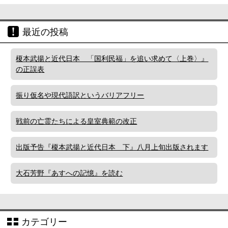
最近の投稿
榎本武揚と近代日本 「国利民福」を追い求めて〈上巻〉』
の正誤表
振り仮名や現代語訳というバリアフリー
戦前の亡霊たちによる皇室典範の改正
出版予告『榎本武揚と近代日本 下』八月上旬出版されます
大石芳野『あすへの記憶』を読む
カテゴリー