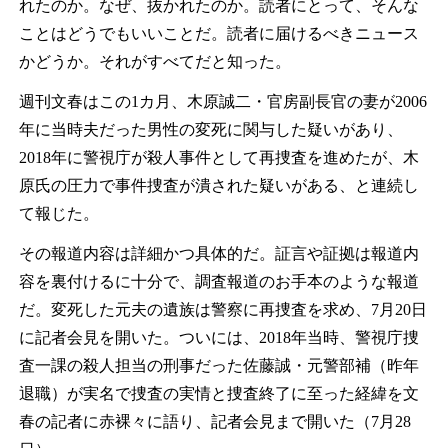
れたのか。なぜ、抜かれたのか。読者にとって、そんな
ことはどうでもいいことだ。読者に届けるべきニュース
かどうか。それがすべてだと知った。
週刊文春はこの1カ月、木原誠二・官房副長官の妻が2006
年に当時夫だった男性の変死に関与した疑いがあり、
2018年に警視庁が殺人事件として再捜査を進めたが、木
原氏の圧力で事件捜査が潰された疑いがある、と連続し
て報じた。
その報道内容は詳細かつ具体的だ。証言や証拠は報道内
容を裏付けるに十分で、調査報道のお手本のような報道
だ。変死した元夫の遺族は警察に再捜査を求め、7月20日
に記者会見を開いた。ついには、2018年当時、警視庁捜
査一課の殺人担当の刑事だった佐藤誠・元警部補（昨年
退職）が実名で捜査の実情と捜査終了に至った経緯を文
春の記者に赤裸々に語り、記者会見まで開いた（7月28