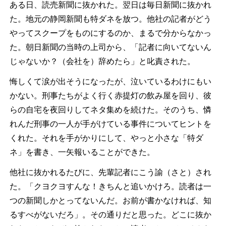
ある日、読売新聞に抜かれた。翌日は毎日新聞に抜かれ
た。地元の静岡新聞も特ダネを放つ。他社の記者がどう
やってスクープをものにするのか、まるで分からなかっ
た。朝日新聞の当時の上司から、「記者に向いてないん
じゃないか？（会社を）辞めたら」と叱責された。
悔しくて涙が出そうになったが、泣いているわけにもい
かない。刑事たちがよく行く赤提灯の飲み屋を回り、彼
らの自宅を夜回りしてネタ集めを続けた。そのうち、憐
れんだ刑事の一人が手がけている事件についてヒントを
くれた。それを手がかりにして、やっと小さな「特ダ
ネ」を書き、一矢報いることができた。
他社に抜かれるたびに、先輩記者にこう諭（さと）され
た。「クヨクヨすんな！きちんと追いかけろ。読者は一
つの新聞しかとってないんだ。お前が書かなければ、知
るすべがないだろ」。その通りだと思った。どこに抜か