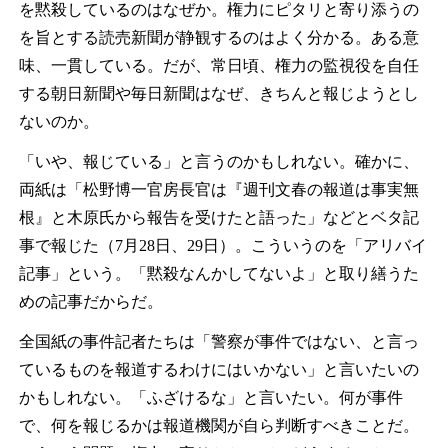
を黙殺しているのはなぜか。権力にピタリと寄り添うの
を旨とする読売新聞が静観するのはよく分かる。ある意
味、一貫している。だが、常日頃、権力の監視役を自任
する朝日新聞や毎日新聞はなぜ、きちんと報じようとし
ないのか。
「いや、報じている」と言うのかもしれない。確かに、
両紙は「松野博一官房長官は『週刊文春の報道は事実無
根』と木原氏から報告を受けたと語った」などとベタ記
事で報じた（7月28日、29日）。こういうのを「アリバイ
記事」という。「黙殺なんかしてないよ」と取り繕うた
めの記事だからだ。
全国紙の事件記者たちは「警察が事件ではない、と言っ
ているものを報道するわけにはいかない」と言いたいの
かもしれない。「ふざけるな」と言いたい。何が事件
で、何を報じるかは報道機関が自ら判断すべきことだ。