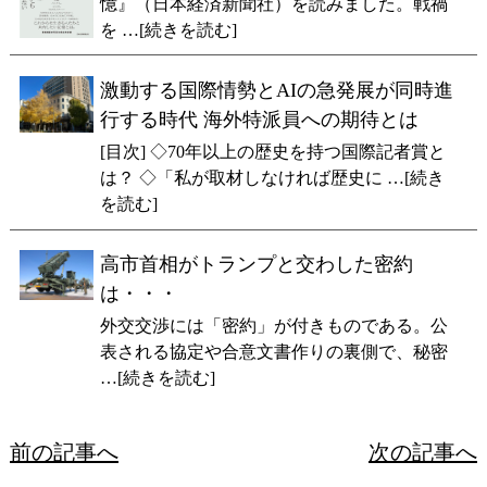
憶』（日本経済新聞社）を読みました。戦禍
を …[続きを読む]
激動する国際情勢とAIの急発展が同時進
行する時代 海外特派員への期待とは
[目次] ◇70年以上の歴史を持つ国際記者賞と
は？ ◇「私が取材しなければ歴史に …[続き
を読む]
高市首相がトランプと交わした密約
は・・・
外交交渉には「密約」が付きものである。公
表される協定や合意文書作りの裏側で、秘密
…[続きを読む]
前の記事へ
次の記事へ