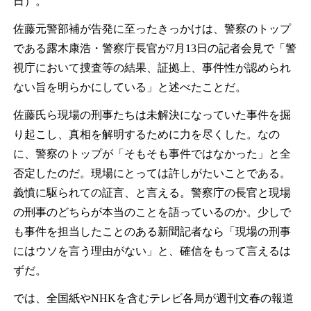
日）。
佐藤元警部補が告発に至ったきっかけは、警察のトップ
である露木康浩・警察庁長官が7月13日の記者会見で「警
視庁において捜査等の結果、証拠上、事件性が認められ
ない旨を明らかにしている」と述べたことだ。
佐藤氏ら現場の刑事たちは未解決になっていた事件を掘
り起こし、真相を解明するために力を尽くした。なの
に、警察のトップが「そもそも事件ではなかった」と全
否定したのだ。現場にとっては許しがたいことである。
義憤に駆られての証言、と言える。警察庁の長官と現場
の刑事のどちらが本当のことを語っているのか。少しで
も事件を担当したことのある新聞記者なら「現場の刑事
にはウソを言う理由がない」と、確信をもって言えるは
ずだ。
では、全国紙やNHKを含むテレビ各局が週刊文春の報道