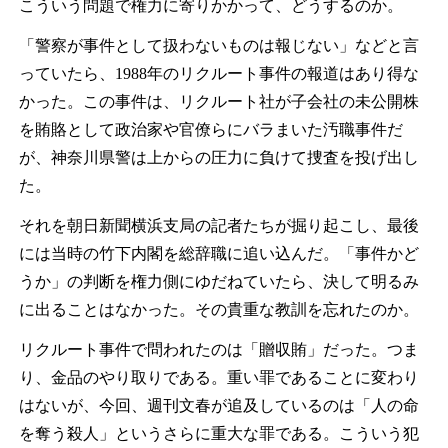
こういう問題で権力に寄りかかって、どうするのか。
「警察が事件として扱わないものは報じない」などと言
っていたら、1988年のリクルート事件の報道はあり得な
かった。この事件は、リクルート社が子会社の未公開株
を賄賂として政治家や官僚らにバラまいた汚職事件だ
が、神奈川県警は上からの圧力に負けて捜査を投げ出し
た。
それを朝日新聞横浜支局の記者たちが掘り起こし、最後
には当時の竹下内閣を総辞職に追い込んだ。「事件かど
うか」の判断を権力側にゆだねていたら、決して明るみ
に出ることはなかった。その貴重な教訓を忘れたのか。
リクルート事件で問われたのは「贈収賄」だった。つま
り、金品のやり取りである。重い罪であることに変わり
はないが、今回、週刊文春が追及しているのは「人の命
を奪う殺人」というさらに重大な罪である。こういう犯