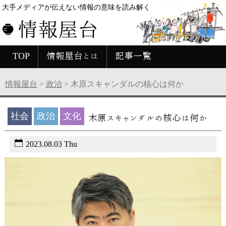
大手メディアが伝えない情報の意味を読み解く
情報屋台
TOP
情報屋台とは
記事一覧
情報屋台
>
政治
>
木原スキャンダルの核心は何か
社会
政治
文化
木原スキャンダルの核心は何か
2023.08.03 Thu