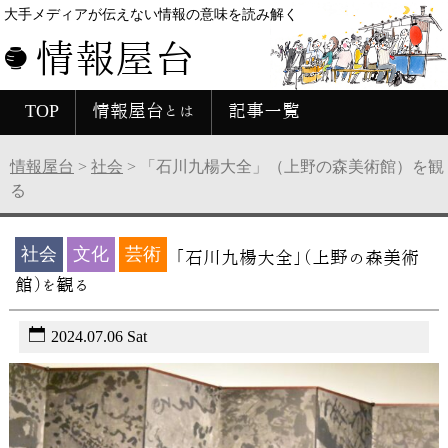
大手メディアが伝えない情報の意味を読み解く
情報屋台
TOP
情報屋台とは
記事一覧
情報屋台
>
社会
>
「石川九楊大全」（上野の森美術館）を観
る
社会
文化
芸術
「石川九楊大全」（上野の森美術
館）を観る
2024.07.06 Sat