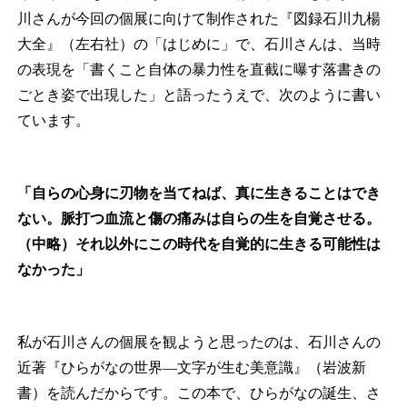
川さんが今回の個展に向けて制作された『図録石川九楊
大全』（左右社）の「はじめに」で、石川さんは、当時
の表現を「書くこと自体の暴力性を直截に曝す落書きの
ごとき姿で出現した」と語ったうえで、次のように書い
ています。
「自らの心身に刃物を当てねば、真に生きることはでき
ない。脈打つ血流と傷の痛みは自らの生を自覚させる。
（中略）それ以外にこの時代を自覚的に生きる可能性は
なかった」
私が石川さんの個展を観ようと思ったのは、石川さんの
近著『ひらがなの世界―文字が生む美意識』（岩波新
書）を読んだからです。この本で、ひらがなの誕生、さ