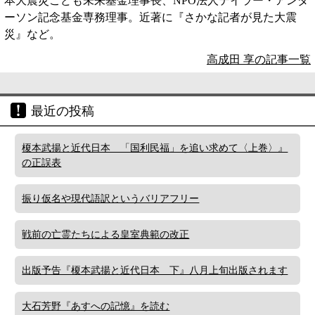
本大震災こども未来基金理事長、NPO法人テイラー・アンダ
ーソン記念基金専務理事。近著に『さかな記者が見た大震
災』など。
高成田 享の記事一覧
最近の投稿
榎本武揚と近代日本 「国利民福」を追い求めて〈上巻〉』
の正誤表
振り仮名や現代語訳というバリアフリー
戦前の亡霊たちによる皇室典範の改正
出版予告『榎本武揚と近代日本 下』八月上旬出版されます
大石芳野『あすへの記憶』を読む