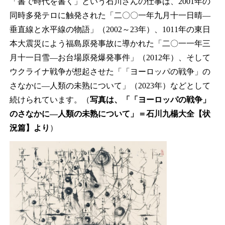
「書で時代を書く」という石川さんの仕事は、2001年の
同時多発テロに触発された「二〇〇一年九月十一日晴―
垂直線と水平線の物語」（2002～23年）、1011年の東日
本大震災によう福島原発事故に導かれた「二〇一一年三
月十一日雪―お台場原発爆発事件」（2012年）、そして
ウクライナ戦争が想起させた「「ヨーロッパの戦争」の
さなかに―人類の未熟について」（2023年）などとして
続けられています。（
写真は、「「ヨーロッパの戦争」
のさなかに―人類の未熟について」＝石川九楊大全【状
況篇】より
）