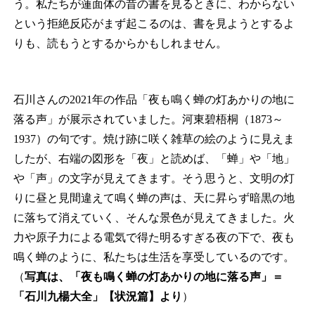
う。私たちが蓮面体の昔の書を見るときに、わからない
という拒絶反応がまず起こるのは、書を見ようとするよ
りも、読もうとするからかもしれません。
石川さんの2021年の作品「夜も鳴く蝉の灯あかりの地に
落る声」が展示されていました。河東碧梧桐（1873～
1937）の句です。焼け跡に咲く雑草の絵のように見えま
したが、右端の図形を「夜」と読めば、「蝉」や「地」
や「声」の文字が見えてきます。そう思うと、文明の灯
りに昼と見間違えて鳴く蝉の声は、天に昇らず暗黒の地
に落ちて消えていく、そんな景色が見えてきました。火
力や原子力による電気で得た明るすぎる夜の下で、夜も
鳴く蝉のように、私たちは生活を享受しているのです。
（
写真は、「夜も鳴く蝉の灯あかりの地に落る声」＝
「石川九楊大全」【状況篇】より
）