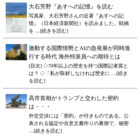
大石芳野『あすへの記憶』を読む
写真家、大石芳野さんの近著『あすへの記
憶』（日本経済新聞社）を読みました。戦禍
を …[続きを読む]
激動する国際情勢とAIの急発展が同時進
行する時代 海外特派員への期待とは
[目次] ◇70年以上の歴史を持つ国際記者賞と
は？ ◇「私が取材しなければ歴史に …[続き
を読む]
高市首相がトランプと交わした密約
は・・・
外交交渉には「密約」が付きものである。公
表される協定や合意文書作りの裏側で、秘密
…[続きを読む]