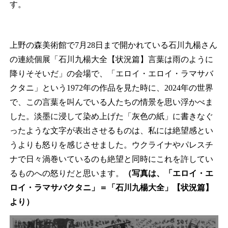
す。
上野の森美術館で7月28日まで開かれている石川九楊さん
の連続個展「石川九楊大全【状況篇】言葉は雨のように
降りそそいだ」の会場で、「エロイ・エロイ・ラマサバ
クタニ」という1972年の作品を見た時に、2024年の世界
で、この言葉を叫んでいる人たちの情景を思い浮かべま
した。淡墨に浸して染め上げた「灰色の紙」に書きなぐ
ったような文字が表出させるものは、私には絶望感とい
うよりも怒りを感じさせました。ウクライナやパレスチ
ナで日々渦巻いているのも絶望と同時にこれを許してい
るものへの怒りだと思います。
（写真は、「エロイ・エ
ロイ・ラマサバクタニ」＝「石川九楊大全」【状況篇】
より）