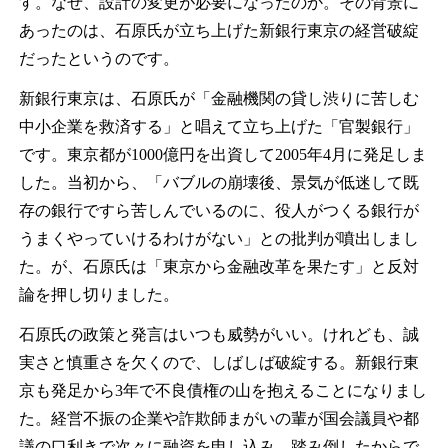
す。なぜ、設計の変更が必要になったのか。その背景に
あったのは、石原氏が立ち上げた新銀行東京の経営破綻
だったというのです。
新銀行東京は、石原氏が「金融機関の貸し渋りに苦しむ
中小企業を救済する」と唱えて立ち上げた「官製銀行」
です。東京都が
1000
億円を出資して
2005
年
4
月に発足しま
した。当初から、「バブルの崩壊後、景気が低迷して既
存の銀行ですら苦しんでいるのに、役人がつくる銀行が
うまくやっていけるわけがない」との批判が噴出しまし
た。が、石原氏は「東京から金融改革を果たす」と反対
論を押し切りました。
石原氏の政策と発言はいつも威勢がいい。けれども、誠
実さと慎重さを欠くので、しばしば破綻する。新銀行東
京も発足から
3
年で不良債権の山を抱えることになりまし
た。経営不振の企業や詐欺師まがいの輩が国会議員や都
議の口利きで次々に融資を申し込み、踏み倒したからで