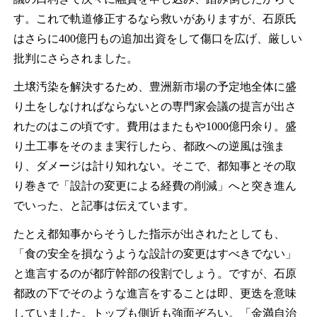
す。これで軌道修正するなら救いがありますが、石原氏
はさらに
400
億円もの追加出資をして傷口を広げ、厳しい
批判にさらされました。
土壌汚染を解決するため、豊洲新市場の予定地全体に盛
り土をしなければならないとの専門家会議の提言が出さ
れたのはこの頃です。費用はまたもや
1000
億円余り。盛
り土工事をそのまま実行したら、都政への逆風は強ま
り、ダメージは計り知れない。そこで、都知事とその取
り巻きで「設計の変更による経費の削減」へと突き進ん
でいった、と記事は伝えています。
たとえ都知事からそうした指示が出されたとしても、
「食の安全を損なうような設計の変更はすべきでない」
と進言するのが都庁幹部の役割でしょう。ですが、石原
都政の下でそのような進言をすることは即、更迭を意味
していました。トップも側近も強面ぞろい。「金満自治