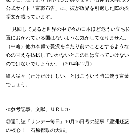
公式サイト「宣戦布告」に、彼が政界を引退した際の挨
拶文が載っています。
「見回して見ると世界の中で今の日本ほど危うい立ち位
置におかれている国はないような気がしてなりません。
（中略）他力本願で贅沢を当たり前のこととするような
心の甘えを払拭していかないとこの国は立っていけない
のではないでしょうか」（
2014
年
12
月）
盗人猛々（たけだけ）
しい、とはこういう時に使う言葉
でしょう。
≪参考記事、文献、ＵＲＬ≫
◎週刊誌『サンデー毎日』
10
月
16
日号の記事「豊洲疑惑
の核心！ 石原都政の大罪」