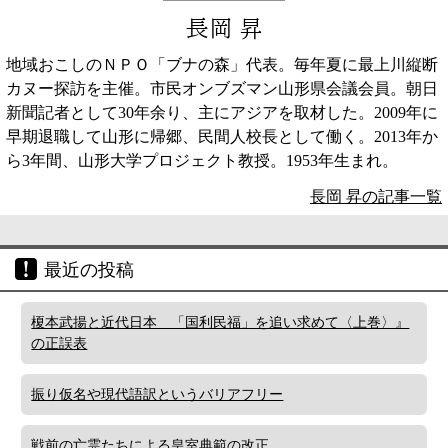
長岡 昇
地域おこしのＮＰＯ「ブナの森」代表。毎年夏に最上川縦断
カヌー探訪を主催。市民オンブズマン山形県会議会員。朝日
新聞記者として30年余り、主にアジアを取材した。2009年に
早期退職して山形に帰郷、民間人校長として働く。2013年か
ら3年間、山形大学プロジェクト教授。1953年生まれ。
長岡 昇の記事一覧
最近の投稿
榎本武揚と近代日本 「国利民福」を追い求めて〈上巻〉』
の正誤表
振り仮名や現代語訳というバリアフリー
戦前の亡霊たちによる皇室典範の改正