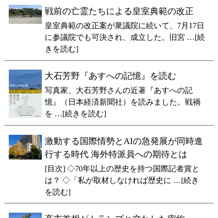
戦前の亡霊たちによる皇室典範の改正
皇室典範の改正案が衆議院に続いて、7月17日
に参議院でも可決され、成立した。旧宮 …[続
きを読む]
大石芳野『あすへの記憶』を読む
写真家、大石芳野さんの近著『あすへの記
憶』（日本経済新聞社）を読みました。戦禍
を …[続きを読む]
激動する国際情勢とAIの急発展が同時進
行する時代 海外特派員への期待とは
[目次] ◇70年以上の歴史を持つ国際記者賞と
は？ ◇「私が取材しなければ歴史に …[続き
を読む]