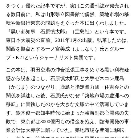
をつく」優れた記事ですが、実はこの週刊誌が発売され
る数日前に、私は山形県立図書館で偶然、築地市場の移
転や新銀行東京の問題をえぐった本に出くわしました。
『黒い都知事 石原慎太郎』（宝島社）という本です。
東日本大震災の直前、
2011
年
1
月の出版。執筆したのは、
関西を拠点とする一ノ宮美成（よしなり）氏とグルー
プ・
K21
というジャーナリスト集団です。
この本は、羽田空港の沖合拡張工事をめぐる黒い利権疑
惑から説き起こし、石原慎太郎氏と大手ゼネコン鹿島
（かじま）のつながり、鹿島と指定暴力団・住吉会との
関係を詳述した後、石原氏がなぜ「築地市場の豊洲への
移転」に固執したのかを大きな文脈の中で活写していま
す。鈴木俊一都知事時代に始まった臨海副都心開発の失
敗で、東京都は
8000
億円もの借金を抱え、臨海開発の事
業会計は大赤字に陥っていた。築地市場を豊洲に移転