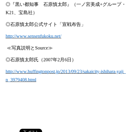
◎『黒い都知事 石原慎太郎』（一ノ宮美成
+
グループ・
K21
、宝島社）
◎石原慎太郎公式サイト「宣戦布告」
http://www.sensenfukoku.net/
≪写真説明と
Source
≫
◎石原慎太郎氏（
2007
年
2
月
6
日）
http://www.huffingtonpost.jp/2013/09/23/sakaicity-ishihara-yaji_
n_3979408.html