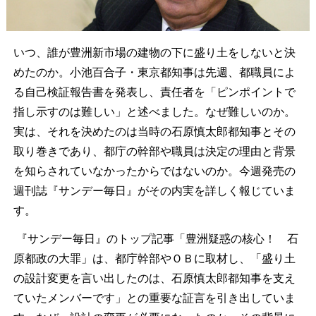
いつ、誰が豊洲新市場の建物の下に盛り土をしないと決
めたのか。小池百合子・東京都知事は先週、都職員によ
る自己検証報告書を発表し、責任者を「ピンポイントで
指し示すのは難しい」と述べました。なぜ難しいのか。
実は、それを決めたのは当時の石原慎太郎都知事とその
取り巻きであり、都庁の幹部や職員は決定の理由と背景
を知らされていなかったからではないのか。今週発売の
週刊誌『サンデー毎日』がその内実を詳しく報じていま
す。
『サンデー毎日』のトップ記事「豊洲疑惑の核心！ 石
原都政の大罪」は、都庁幹部やＯＢに取材し、「盛り土
の設計変更を言い出したのは、石原慎太郎都知事を支え
ていたメンバーです」との重要な証言を引き出していま