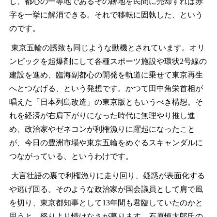
し、都心の一等地であるその跡地を民間に売却すれば赤
字を一挙に解消できる。それで移転に固執した、という
のです。
東京五輪の誘致も同じような動機とされています。オリ
ンピックを起爆剤にして各種スポーツ施設や環状
2
号線の
建設を進め、臨海副都心の開発を軌道に乗せて東京再生
へとつなげる、という発想です。かつて田中角栄首相が
唱えた「日本列島改造」の東京版ともいうべき構想。そ
れを経済が右肩下がりになった時代に無理やり推し進
め、政治家やゼネコンが利権漁りに躍起になったこと
が、今日の豊洲市場や東京五輪をめぐるスキャンダルに
つながっている、というわけです。
大言壮語の裏で利権漁りに走り回り、疑惑が表面化する
や逃げ回る。そのような政治家が国会議員として肩で風
を切り、東京都知事として
13
年間も君臨していたのかと
思うと、怒りより情けなさが募ります。石原慎太郎氏の