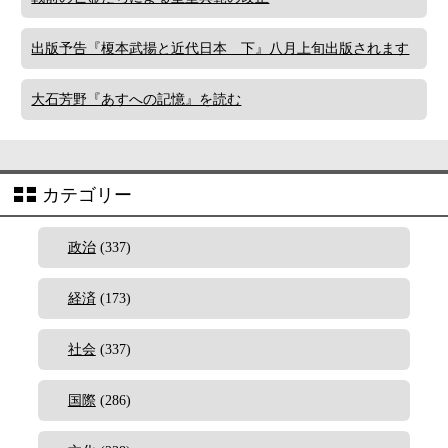
出版予告『榎本武揚と近代日本 下』八月上旬出版されます
大石芳野『あすへの記憶』を読む
カテゴリー
政治
(337)
経済
(173)
社会
(337)
国際
(286)