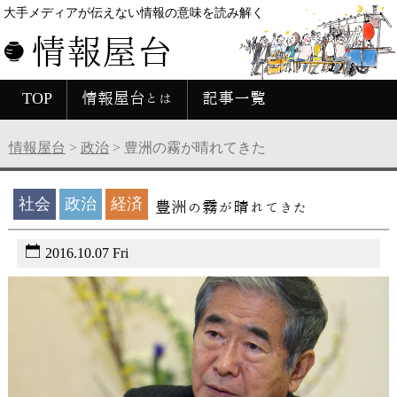
大手メディアが伝えない情報の意味を読み解く
情報屋台
TOP
情報屋台とは
記事一覧
情報屋台
>
政治
>
豊洲の霧が晴れてきた
社会
政治
経済
豊洲の霧が晴れてきた
2016.10.07 Fri