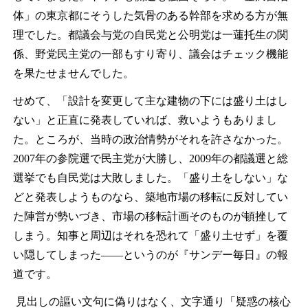
体」の東京都にそうした気骨のある幹部を求める方が無
理でした。都議会与党の自民党と公明党は一蓮托生の関
係、野党民主党の一部もすり寄り、議会はチェック機能
を果たせませんでした。
せめて、「設計を変更して主な建物の下には盛り土はし
ない」と正直に発表していれば、救いようもありまし
た。ところが、当時の政治情勢がそれを許さなかった。
2007
年の参院選で民主党が大勝し、
2009
年の都議選と総
選挙でも自民党は大敗しました。「盛り土をしない」な
どと発表しようものなら、築地市場の移転に反対してい
た陣営が勢いづき、市場の移転計画そのものが頓挫して
しまう。知事と周辺はそれを恐れて「盛り土せず」を覆
い隠してしまった――というのが『サンデー毎日』の報
道です。
見出しの謳い文句に偽りはなく、文字通り「疑惑の核心