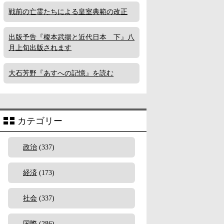
戦前の亡霊たちによる皇室典範の改正
出版予告『榎本武揚と近代日本 下』八
月上旬出版されます
大石芳野『あすへの記憶』を読む
カテゴリー
政治
(337)
経済
(173)
社会
(337)
国際
(286)