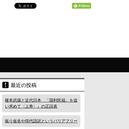
最近の投稿
榎本武揚と近代日本 「国利民福」を追
い求めて〈上巻〉』の正誤表
振り仮名や現代語訳というバリアフリー