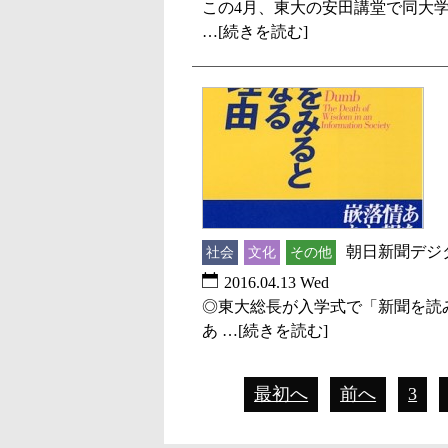
この4月、東大の安田講堂で同大学
…[続きを読む]
朝日新聞デジ
社会
文化
その他
2016.04.13 Wed
◎東大総長が入学式で「新聞を読
あ …[続きを読む]
最初へ
前へ
3