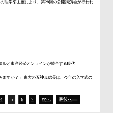
の理学部主催により、第28回の公開講演会が行われ
タルと東洋経済オンラインが競合する時代
みますか？」 東大の五神真総長は、今年の入学式の
4
5
6
7
次へ
最後へ