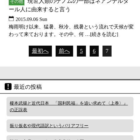
現世人類のゲノムの一部はネアンデルタ
その他
ール人に由来すると言う
2015.09.06 Sun
梅雨明け以来、猛暑、秋冷、残暑という流れで天候が変
わって来ております。その中、何 …[続きを読む]
最初へ
前へ
5
6
7
最近の投稿
榎本武揚と近代日本 「国利民福」を追い求めて〈上巻〉』
の正誤表
振り仮名や現代語訳というバリアフリー