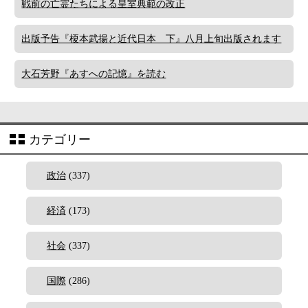
戦前の亡霊たちによる皇室典範の改正
出版予告『榎本武揚と近代日本 下』八月上旬出版されます
大石芳野『あすへの記憶』を読む
カテゴリー
政治
(337)
経済
(173)
社会
(337)
国際
(286)