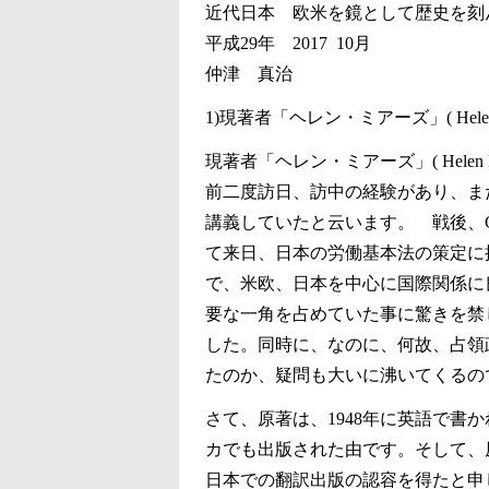
近代日本 欧米を鏡として歴史を刻
平成29年 2017 10月
仲津 真治
1)現著者「ヘレン・ミアーズ」( Helen
現著者「ヘレン・ミアーズ」( Helen 
前二度訪日、訪中の経験があり、ま
講義していたと云います。 戦後、
て来日、日本の労働基本法の策定に
で、米欧、日本を中心に国際関係に
要な一角を占めていた事に驚きを禁
した。同時に、なのに、何故、占領
たのか、疑問も大いに沸いてくるの
さて、原著は、1948年に英語で書
カでも出版された由です。そして、
日本での翻訳出版の認容を得たと申