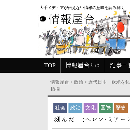
大手メディアが伝えない情報の意味を読み解く
情報屋台
TOP
情報屋台とは
記事一
情報屋台
>
政治
>
近代日本 欧米を鏡
指摘
社会
政治
文化
国際
歴史
刻んだ :ヘレン・ミ