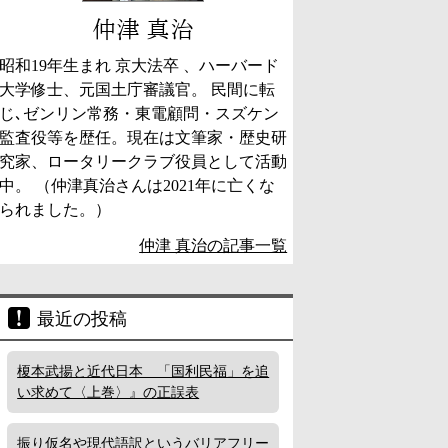
仲津 真治
昭和19年生まれ 京大法卒 、ハーバード
大学修士、元国土庁審議官。 民間に転
じ､ゼンリン常務・東電顧問・スズケン
監査役等を歴任。現在は文筆家・歴史研
究家、ロータリークラブ役員として活動
中。 （仲津真治さんは2021年に亡くな
られました。）
仲津 真治の記事一覧
最近の投稿
榎本武揚と近代日本 「国利民福」を追
い求めて〈上巻〉』の正誤表
振り仮名や現代語訳というバリアフリー