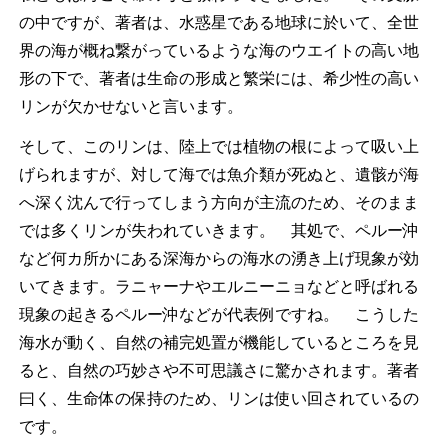
の中ですが、著者は、水惑星である地球に於いて、全世
界の海が概ね繋がっているような海のウエイトの高い地
形の下で、著者は生命の形成と繁栄には、希少性の高い
リンが欠かせないと言います。
そして、このリンは、陸上では植物の根によって吸い上
げられますが、対して海では魚介類が死ぬと、遺骸が海
へ深く沈んで行ってしまう方向が主流のため、そのまま
では多くリンが失われていきます。 其処で、ペルー沖
など何カ所かにある深海からの海水の湧き上げ現象が効
いてきます。ラニャーナやエルニーニョなどと呼ばれる
現象の起きるペルー沖などが代表例ですね。 こうした
海水が動く、自然の補完処置が機能しているところを見
ると、自然の巧妙さや不可思議さに驚かされます。著者
曰く、生命体の保持のため、リンは使い回されているの
です。