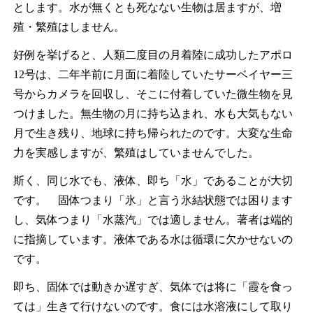
とします。水が無くとも死なない生物は居ますが、増
殖・繁殖はしません。
好例を挙げると、人類二度目の月着陸に成功したアポロ
12号は、二年半前に月面に着陸していたサーベイヤー三
号からカメラを回収し、そこに付着していた微生物を見
つけました。無生物の月に持ち込まれ、水も大気もない
月で生き残り、地球に持ち帰られたのです。大変な生命
力を実感しますが、繁殖はしていませんでした。
斯く、同じ水でも、液体、即ち「水」であることが大切
です。 固体つまり「氷」と言う氷結状態では困ります
し、気体つまり「水蒸汽」では適しません。著者は端的
に指摘しています。液体である水は循環に欠かせないの
です。
即ち、固体では動きか遅すぎ、気体では将に「霞を食っ
ては」生きて行けないのです。食には水溶液にして取り