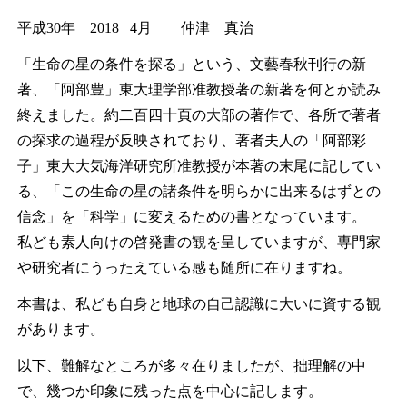
平成30年 2018 4月 仲津 真治
「生命の星の条件を探る」という、文藝春秋刊行の新
著、「阿部豊」東大理学部准教授著の新著を何とか読み
終えました。約二百四十頁の大部の著作で、各所で著者
の探求の過程が反映されており、著者夫人の「阿部彩
子」東大大気海洋研究所准教授が本著の末尾に記してい
る、「この生命の星の諸条件を明らかに出来るはずとの
信念」を「科学」に変えるための書となっています。
私ども素人向けの啓発書の観を呈していますが、専門家
や研究者にうったえている感も随所に在りますね。
本書は、私ども自身と地球の自己認識に大いに資する観
があります。
以下、難解なところが多々在りましたが、拙理解の中
で、幾つか印象に残った点を中心に記します。