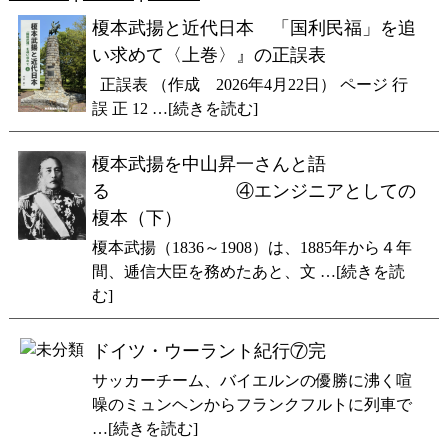
榎本武揚と近代日本 「国利民福」を追
い求めて〈上巻〉』の正誤表
正誤表 （作成 2026年4月22日） ページ 行
誤 正 12 …[続きを読む]
榎本武揚を中山昇一さんと語
る ④エンジニアとしての
榎本（下）
榎本武揚（1836～1908）は、1885年から４年
間、逓信大臣を務めたあと、文 …[続きを読
む]
ドイツ・ウーラント紀行⑦完
サッカーチーム、バイエルンの優勝に沸く喧
噪のミュンヘンからフランクフルトに列車で
…[続きを読む]