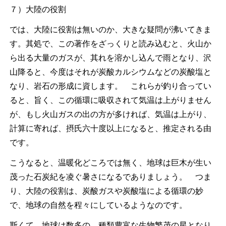
７）大陸の役割
では、大陸に役割は無いのか、大きな疑問が沸いてきま
す。其処で、この著作をざっくりと読み込むと、火山か
ら出る大量のガスが、其れを溶かし込んで雨となり、沢
山降ると、今度はそれが炭酸カルシウムなどの炭酸塩と
なり、岩石の形成に資します。 これらが釣り合ってい
ると、旨く、この循環に吸収されて気温は上がりません
が、もし火山ガスの出の方が多ければ、気温は上がり、
計算に寄れば、摂氏六十度以上になると、推定される由
です。
こうなると、温暖化どころでは無く、地球は巨木が生い
茂った石炭紀を凌ぐ暑さになるでありましょう。 つま
り、大陸の役割は、炭酸ガスや炭酸塩による循環の妙
で、地球の自然を程々にしているようなのです。
斯くて、地球は数多の、種類豊富な生物繁茂の星となり