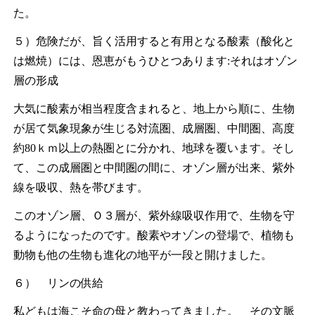
た。
５）危険だが、旨く活用すると有用となる酸素（酸化と
は燃焼）には、恩恵がもうひとつあります:それはオゾン
層の形成
大気に酸素が相当程度含まれると、地上から順に、生物
が居て気象現象が生じる対流圏、成層圏、中間圏、高度
約80ｋｍ以上の熱圏とに分かれ、地球を覆います。そし
て、この成層圏と中間圏の間に、オゾン層が出来、紫外
線を吸収、熱を帯びます。
このオゾン層、Ｏ３層が、紫外線吸収作用で、生物を守
るようになったのです。酸素やオゾンの登場で、植物も
動物も他の生物も進化の地平が一段と開けました。
６） リンの供給
私どもは海こそ命の母と教わってきました。 その文脈