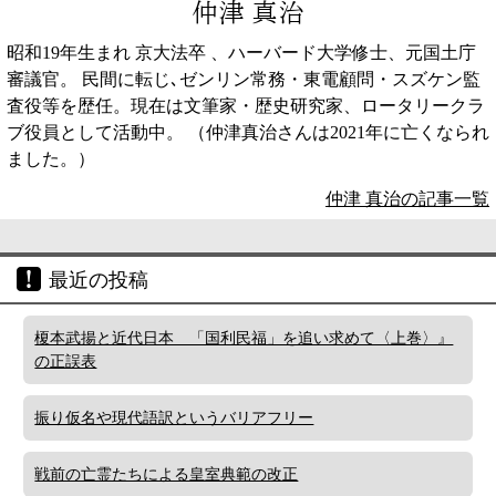
仲津 真治
昭和19年生まれ 京大法卒 、ハーバード大学修士、元国土庁
審議官。 民間に転じ､ゼンリン常務・東電顧問・スズケン監
査役等を歴任。現在は文筆家・歴史研究家、ロータリークラ
ブ役員として活動中。 （仲津真治さんは2021年に亡くなられ
ました。）
仲津 真治の記事一覧
最近の投稿
榎本武揚と近代日本 「国利民福」を追い求めて〈上巻〉』
の正誤表
振り仮名や現代語訳というバリアフリー
戦前の亡霊たちによる皇室典範の改正