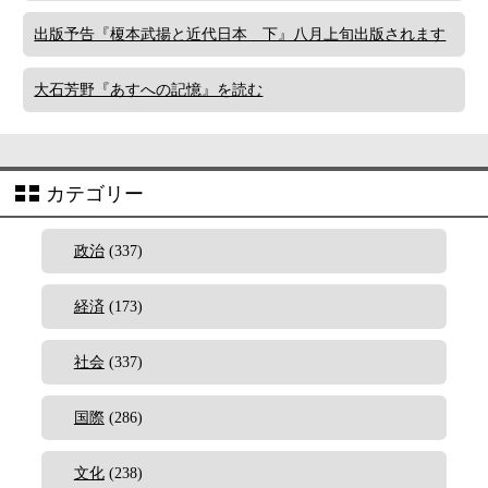
出版予告『榎本武揚と近代日本 下』八月上旬出版されます
大石芳野『あすへの記憶』を読む
カテゴリー
政治
(337)
経済
(173)
社会
(337)
国際
(286)
文化
(238)