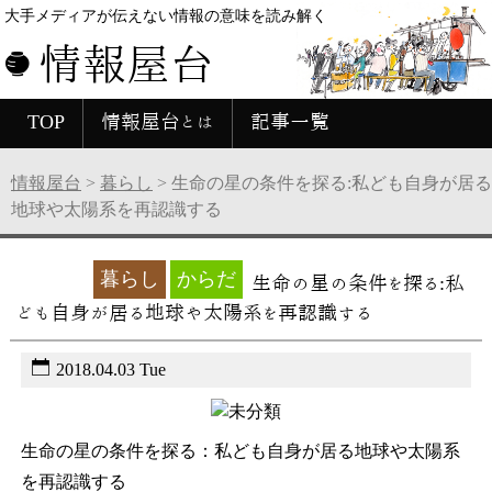
大手メディアが伝えない情報の意味を読み解く
情報屋台
TOP
情報屋台とは
記事一覧
情報屋台
>
暮らし
>
生命の星の条件を探る:私ども自身が居る
地球や太陽系を再認識する
未分類
暮らし
からだ
生命の星の条件を探る:私
ども自身が居る地球や太陽系を再認識する
2018.04.03 Tue
生命の星の条件を探る：私ども自身が居る地球や太陽系
を再認識する