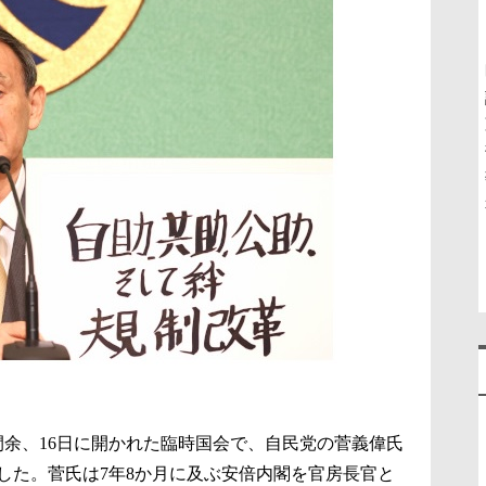
間余、16日に開かれた臨時国会で、自民党の菅義偉氏
した。菅氏は7年8か月に及ぶ安倍内閣を官房長官と