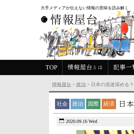
大手メディアが伝えない情報の意味を読み解く
情報屋台
TOP
情報屋台とは
記事一
情報屋台
>
政治
>
日本の混迷深める
日本
社会
政治
国際
経済
2020.09.16 Wed