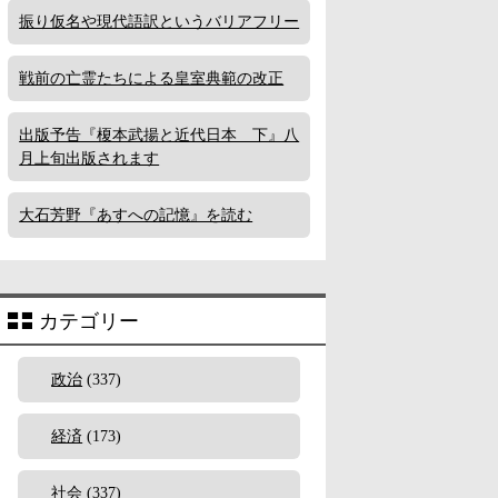
振り仮名や現代語訳というバリアフリー
戦前の亡霊たちによる皇室典範の改正
出版予告『榎本武揚と近代日本 下』八
月上旬出版されます
大石芳野『あすへの記憶』を読む
カテゴリー
政治
(337)
経済
(173)
社会
(337)