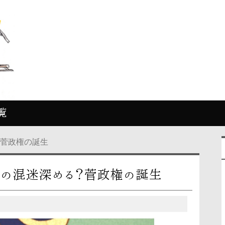
覧
？菅政権の誕生
の混迷深める？菅政権の誕生