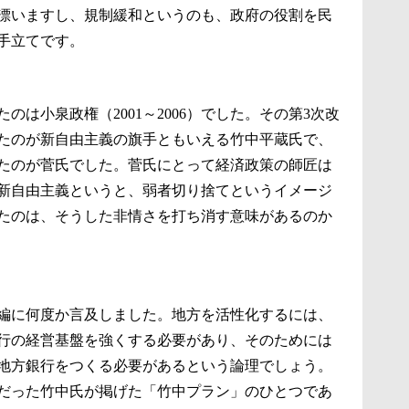
漂いますし、規制緩和というのも、政府の役割を民
手立てです。
は小泉政権（2001～2006）でした。その第3次改
相だったのが新自由主義の旗手ともいえる竹中平蔵氏で、
たのが菅氏でした。菅氏にとって経済政策の師匠は
新自由主義というと、弱者切り捨てというイメージ
たのは、そうした非情さを打ち消す意味があるのか
編に何度か言及しました。地方を活性化するには、
行の経営基盤を強くする必要があり、そのためには
地方銀行をつくる必要があるという論理でしょう。
だった竹中氏が掲げた「竹中プラン」のひとつであ