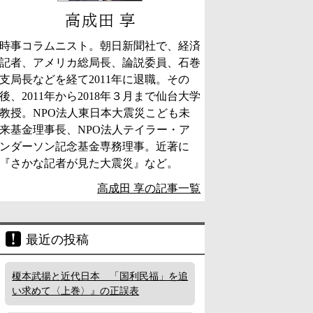
高成田 享
時事コラムニスト。朝日新聞社で、経済
記者、アメリカ総局長、論説委員、石巻
支局長などを経て2011年に退職。その
後、2011年から2018年３月まで仙台大学
教授。NPO法人東日本大震災こども未
来基金理事長、NPO法人テイラー・ア
ンダーソン記念基金専務理事。近著に
『さかな記者が見た大震災』など。
高成田 享の記事一覧
最近の投稿
榎本武揚と近代日本 「国利民福」を追
い求めて〈上巻〉』の正誤表