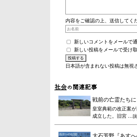
内容をご確認の上、送信してく
新しいコメントをメールで
新しい投稿をメールで受け
日本語が含まれない投稿は無視
社会
の関連記事
戦前の亡霊たちに
皇室典範の改正案が
成立した。旧宮 …[
大石芳野『あすへ