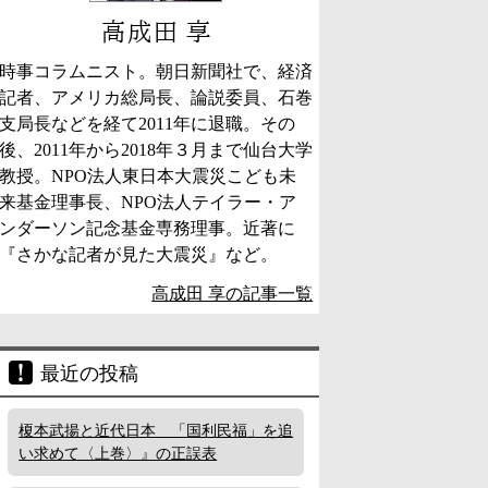
高成田 享
時事コラムニスト。朝日新聞社で、経済
記者、アメリカ総局長、論説委員、石巻
支局長などを経て2011年に退職。その
後、2011年から2018年３月まで仙台大学
教授。NPO法人東日本大震災こども未
来基金理事長、NPO法人テイラー・ア
ンダーソン記念基金専務理事。近著に
『さかな記者が見た大震災』など。
高成田 享の記事一覧
最近の投稿
榎本武揚と近代日本 「国利民福」を追
い求めて〈上巻〉』の正誤表