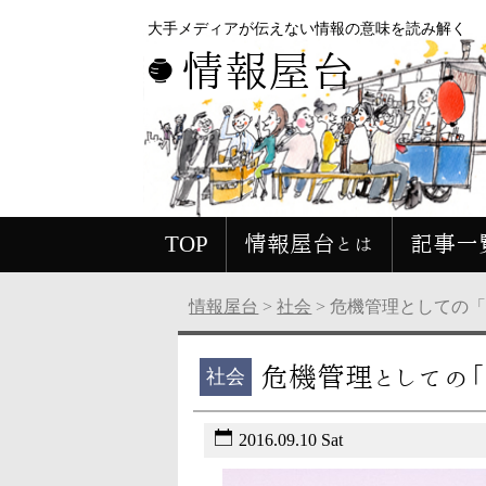
大手メディアが伝えない情報の意味を読み解く
情報屋台
TOP
情報屋台とは
記事一
情報屋台
>
社会
>
危機管理としての
危機管理としての
社会
2016.09.10 Sat