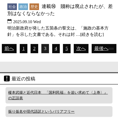
連載⑭ 賤称は廃止されたが、差
社会
政治
歴史
別はなくならなかった
2025.09.10 Wed
明治新政府が発した五箇条の誓文は、「施政の基本方
針」を示した文書である。それは封 …[続きを読む]
前へ
1
2
3
4
5
次へ
最後へ
最近の投稿
榎本武揚と近代日本 「国利民福」を追い求めて〈上巻〉』
の正誤表
振り仮名や現代語訳というバリアフリー