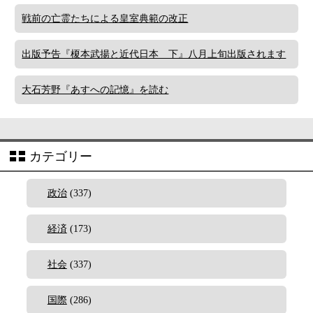
戦前の亡霊たちによる皇室典範の改正
出版予告『榎本武揚と近代日本 下』八月上旬出版されます
大石芳野『あすへの記憶』を読む
カテゴリー
政治
(337)
経済
(173)
社会
(337)
国際
(286)