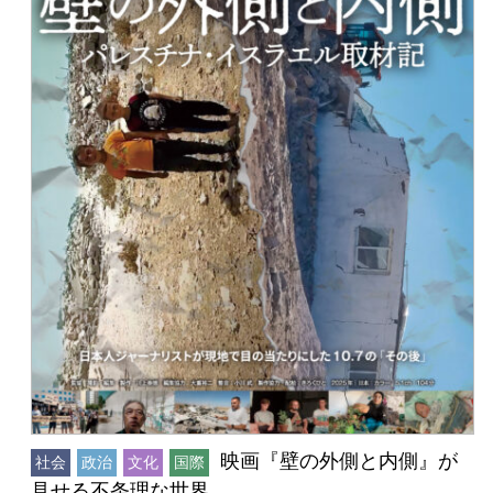
映画『壁の外側と内側』が
社会
政治
文化
国際
見せる不条理な世界