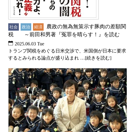
農政の無為無策示す豚肉の差額関
社会
政治
経済
税 ～前田和男著『冤罪を晴らす！』を読む
2025.06.03 Tue
トランプ関税をめぐる日米交渉で、米国側が日本に要求
するとみられる論点が盛り込まれ …[続きを読む]