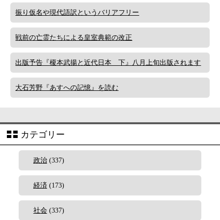
振り仮名や現代語訳というバリアフリー
戦前の亡霊たちによる皇室典範の改正
出版予告『榎本武揚と近代日本 下』八月上旬出版されます
大石芳野『あすへの記憶』を読む
カテゴリー
政治
(337)
経済
(173)
社会
(337)