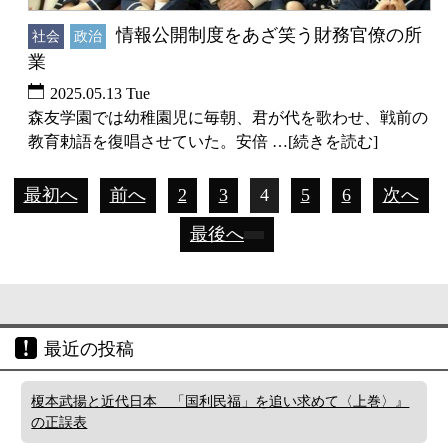
情報公開制度をあざ笑う財務官僚の所
社会
政治
業
2025.05.13 Tue
森友学園では幼稚園児に毎朝、君が代を歌わせ、戦前の
教育勅語を復唱させていた。安倍 …[続きを読む]
最初へ
前へ
2
3
4
5
6
次へ
最後へ
最近の投稿
榎本武揚と近代日本 「国利民福」を追い求めて〈上巻〉』
の正誤表