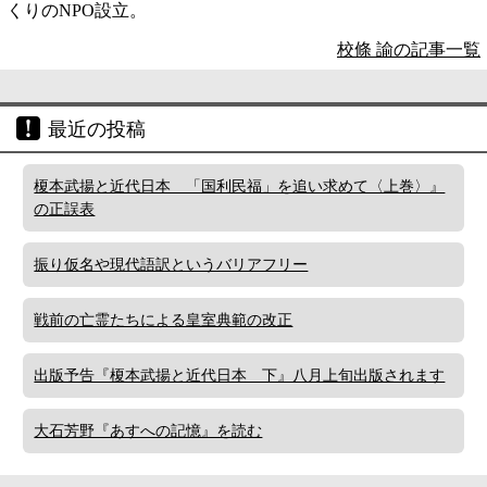
くりのNPO設立。
校條 諭の記事一覧
最近の投稿
榎本武揚と近代日本 「国利民福」を追い求めて〈上巻〉』
の正誤表
振り仮名や現代語訳というバリアフリー
戦前の亡霊たちによる皇室典範の改正
出版予告『榎本武揚と近代日本 下』八月上旬出版されます
大石芳野『あすへの記憶』を読む