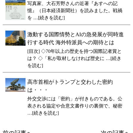
写真家、大石芳野さんの近著『あすへの記
憶』（日本経済新聞社）を読みました。戦禍
を …[続きを読む]
激動する国際情勢とAIの急発展が同時進
行する時代 海外特派員への期待とは
[目次] ◇70年以上の歴史を持つ国際記者賞と
は？ ◇「私が取材しなければ歴史に …[続き
を読む]
高市首相がトランプと交わした密約
は・・・
外交交渉には「密約」が付きものである。公
表される協定や合意文書作りの裏側で、秘密
…[続きを読む]