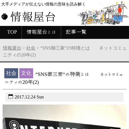
大手メディアが伝えない情報の意味を読み解く
情報屋台
TOP
情報屋台とは
記事一覧
情報屋台
>
社会
>
“SNS御三家“の特徴とは ネットコミュ
ニティの20年(2)
社会
文化
“SNS御三家“の特徴とは ネットコミュ
ニティの20年(2)
2017.12.24 Sun