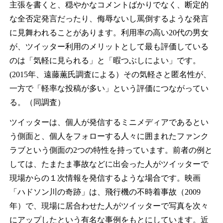
主張を書くと、穏やかなコメントばかりでなく、断定的
な全否定発言だったり、侮辱ないし罵倒するような発言
に見舞われることがあります。利用率の高い20代の男女
が、ツイッター利用のメリットとして最も評価している
のは「気軽に見られる」と「暇つぶしによい」です。
(2015年、遠藤薫氏調査による）その気軽さと匿名性が、
一方で「軽率な投稿が多い」という評価につながってい
る。（同調査）
ツイッターは、個人が発信するミニメディアであるとい
う側面と、個人をフォローする人々に囲まれたファンク
ラブという側面の2つの特性を持っています。前者の例と
しては、たまたま事故などに出会った人がツイッターで
現場からの１次情報を発信するような場合です。映画
「ハドソン川の奇跡」は、飛行機の不時着事故（2009
年）で、現場に居合わせた人がツイッターで写真を次々
にアップしたという有名な事例をもとにしています。近